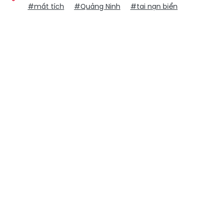
#mất tích
#Quảng Ninh
#tai nạn biển