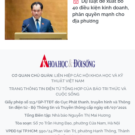
Dự luật đề xuất bỏ
40 điều kiện kinh doanh,
phân quyền mạnh cho
địa phương
CƠ QUAN CHỦ QUẢN:
LIÊN HIỆP CÁC HỘI KHOA HỌC VÀ KỸ
THUẬT VIỆT NAM
TRANG THÔNG TIN ĐIỆN TỬ TỔNG HỢP CỦA BÁO TRI THỨC VÀ
CUỘC SỐNG
Giấy phép số 113/GP-TTĐT do Cục Phát thanh, truyền hình và Thông
tin điện tử - Bộ Thông tin và Truyền thông cấp ngày 08/07/2021
Tổng Biên tập:
Nhà báo Nguyễn Thị Mai Hương
Tòa soạn:
Số 70 Trần Hưng Đạo, phường Cửa Nam, Hà Nội
VPĐD tại TP.HCM:
590/24 Phan Văn Trị, phường Hạnh Thông, Thành