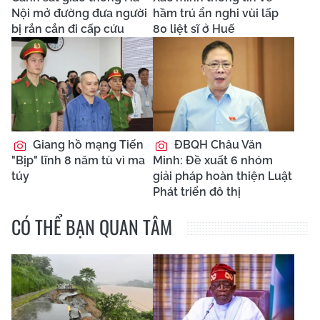
Nội mở đường đưa người
hầm trú ẩn nghi vùi lấp
bị rắn cắn đi cấp cứu
80 liệt sĩ ở Huế
Giang hồ mạng Tiến
ĐBQH Châu Văn
"Bịp" lĩnh 8 năm tù vì ma
Minh: Đề xuất 6 nhóm
túy
giải pháp hoàn thiện Luật
Phát triển đô thị
CÓ THỂ BẠN QUAN TÂM