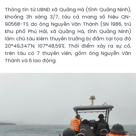
Thông tin từ UBND xã Quảng Hà (tỉnh Quảng Ninh),
khoảng 3h sáng 3/7, tàu cá mang số hiệu QN-
90568-TS do ông Nguyễn Văn Thành (SN 1986, trú
khu phố Phú Hải, xã Quảng Hà, tỉnh Quảng Ninh)
làm chủ tàu kiêm thuyền trưởng bị đắm tại tọa độ
20°49,347'N; 107°48,59'E. Thời điểm xảy ra sự cố,
trên tàu có 7 thuyền viên, gồm ông Nguyễn Văn
Thành và 6 lao động.