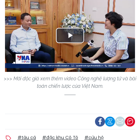
Play
Video
>>> Mời độc giả xem thêm video Công nghệ lượng tử và bài
toán chiến lược của Việt Nam.
#tàu cá
#đặc khu Cô Tô
#cứu hộ