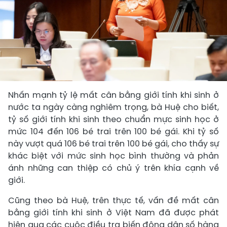
Nhấn mạnh tỷ lệ mất cân bằng giới tính khi sinh ở
nước ta ngày càng nghiêm trọng, bà Huệ cho biết,
tỷ số giới tính khi sinh theo chuẩn mực sinh học ở
mức 104 đến 106 bé trai trên 100 bé gái. Khi tỷ số
này vượt quá 106 bé trai trên 100 bé gái, cho thấy sự
khác biệt với mức sinh học bình thường và phản
ánh những can thiệp có chủ ý trên khía cạnh về
giới.
Cũng theo bà Huệ, trên thực tế, vấn đề mất cân
bằng giới tính khi sinh ở Việt Nam đã được phát
hiện qua các cuộc điều tra biến động dân số hàng