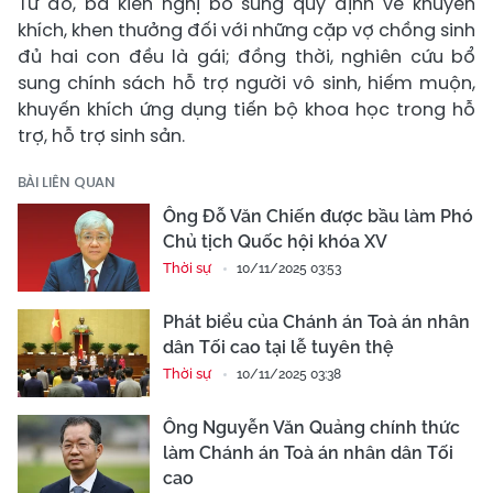
Từ đó, bà kiến nghị bổ sung quy định về khuyến
khích, khen thưởng đối với những cặp vợ chồng sinh
đủ hai con đều là gái; đồng thời, nghiên cứu bổ
sung chính sách hỗ trợ người vô sinh, hiếm muộn,
khuyến khích ứng dụng tiến bộ khoa học trong hỗ
trợ, hỗ trợ sinh sản.
BÀI LIÊN QUAN
Ông Đỗ Văn Chiến được bầu làm Phó
Chủ tịch Quốc hội khóa XV
Thời sự
10/11/2025 03:53
Phát biểu của Chánh án Toà án nhân
dân Tối cao tại lễ tuyên thệ
Thời sự
10/11/2025 03:38
Ông Nguyễn Văn Quảng chính thức
làm Chánh án Toà án nhân dân Tối
cao