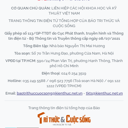
CƠ QUAN CHỦ QUẢN:
LIÊN HIỆP CÁC HỘI KHOA HỌC VÀ KỸ
THUẬT VIỆT NAM
TRANG THÔNG TIN ĐIỆN TỬ TỔNG HỢP CỦA BÁO TRI THỨC VÀ
CUỘC SỐNG
Giấy phép số 113/GP-TTĐT do Cục Phát thanh, truyền hình và Thông
tin điện tử - Bộ Thông tin và Truyền thông cấp ngày 08/07/2021
Tổng Biên tập:
Nhà báo Nguyễn Thị Mai Hương
Tòa soạn:
Số 70 Trần Hưng Đạo, phường Cửa Nam, Hà Nội
VPĐD tại TP.HCM:
590/24 Phan Văn Trị, phường Hạnh Thông, Thành
phố Hồ Chí Minh
Điện thoại:
024 6 254 3519
Hotline:
035 249 5588 / 096 523 7756 (Toà soạn Hà Nội) / 091 122
1222 (VPĐD TPHCM)
Email:
baotrithuccuocsong@kienthuc.net.vn
-
tkts@kienthuc.net.vn
Trang thông tin điện tử tổng hợp của Báo