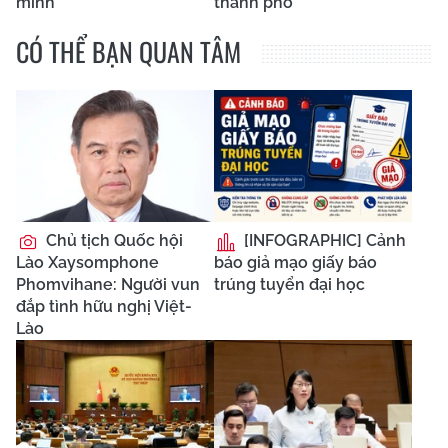
minh
thành phố
CÓ THỂ BẠN QUAN TÂM
Chủ tịch Quốc hội
[INFOGRAPHIC] Cảnh
Lào Xaysomphone
báo giả mạo giấy báo
Phomvihane: Người vun
trúng tuyển đại học
đắp tình hữu nghị Việt-
Lào