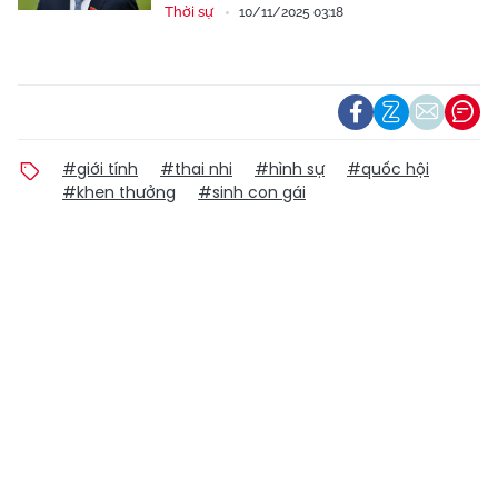
Thời sự
10/11/2025 03:18
#giới tính
#thai nhi
#hình sự
#quốc hội
#khen thưởng
#sinh con gái