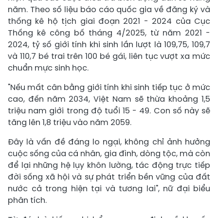
năm. Theo số liệu báo cáo quốc gia về đăng ký và
thống kê hộ tịch giai đoạn 2021 - 2024 của Cục
Thống kê công bố tháng 4/2025, từ năm 2021 -
2024, tỷ số giới tính khi sinh lần lượt là 109,75, 109,7
và 110,7 bé trai trên 100 bé gái, liên tục vượt xa mức
chuẩn mực sinh học.
"Nếu mất cân bằng giới tính khi sinh tiếp tục ở mức
cao, đến năm 2034, Việt Nam sẽ thừa khoảng 1,5
triệu nam giới trong độ tuổi 15 - 49. Con số này sẽ
tăng lên 1,8 triệu vào năm 2059.
Đây là vấn đề đáng lo ngại, không chỉ ảnh hưởng
cuộc sống của cá nhân, gia đình, dòng tộc, mà còn
để lại những hệ lụy khôn lường, tác động trực tiếp
đời sống xã hội và sự phát triển bền vững của đất
nước cả trong hiện tại và tương lai", nữ đại biểu
phân tích.