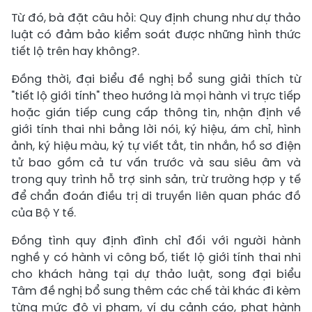
Từ đó, bà đặt câu hỏi: Quy định chung như dự thảo
luật có đảm bảo kiểm soát được những hình thức
tiết lộ trên hay không?.
Đồng thời, đại biểu đề nghị bổ sung giải thích từ
"tiết lộ giới tính" theo hướng là mọi hành vi trực tiếp
hoặc gián tiếp cung cấp thông tin, nhận định về
giới tính thai nhi bằng lời nói, ký hiệu, ám chỉ, hình
ảnh, ký hiệu màu, ký tự viết tắt, tin nhắn, hồ sơ điện
tử bao gồm cả tư vấn trước và sau siêu âm và
trong quy trình hỗ trợ sinh sản, trừ trường hợp y tế
để chẩn đoán điều trị di truyền liên quan phác đồ
của Bộ Y tế.
Đồng tình quy định đình chỉ đối với người hành
nghề y có hành vi công bố, tiết lộ giới tính thai nhi
cho khách hàng tại dự thảo luật, song đại biểu
Tâm đề nghị bổ sung thêm các chế tài khác đi kèm
từng mức độ vi phạm, ví dụ cảnh cáo, phạt hành