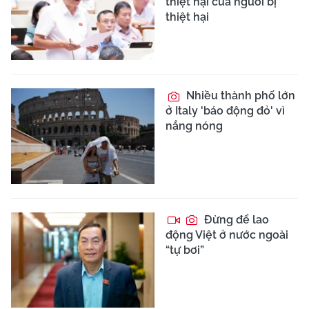
thiệt hại của người bị
thiệt hại
Nhiều thành phố lớn
ở Italy 'báo động đỏ' vì
nắng nóng
Đừng để lao
động Việt ở nước ngoài
“tự bơi”