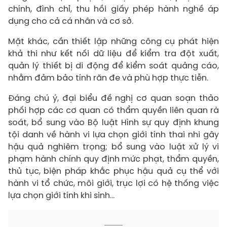
chính, đình chỉ, thu hồi giấy phép hành nghề áp
dụng cho cả cá nhân và cơ sở.
Mặt khác, cần thiết lập những công cụ phát hiện
khả thi như kết nối dữ liệu để kiểm tra đột xuất,
quản lý thiết bị di động để kiểm soát quảng cáo,
nhằm đảm bảo tính răn đe và phù hợp thực tiễn.
Đáng chú ý, đại biểu đề nghị cơ quan soạn thảo
phối hợp các cơ quan có thẩm quyền liên quan rà
soát, bổ sung vào Bộ luật Hình sự quy định khung
tội danh về hành vi lựa chọn giới tính thai nhi gây
hậu quả nghiêm trọng; bổ sung vào luật xử lý vi
phạm hành chính quy định mức phạt, thẩm quyền,
thủ tục, biện pháp khắc phục hậu quả cụ thể với
hành vi tổ chức, môi giới, trục lợi có hệ thống việc
lựa chọn giới tính khi sinh…