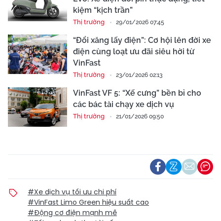
kiệm “kịch trần”
Thị trường
29/01/2026 07:45
“Đổi xăng lấy điện”: Cơ hội lên đời xe
điện cùng loạt ưu đãi siêu hời từ
VinFast
Thị trường
23/01/2026 02:13
VinFast VF 5: “Xế cưng” bền bỉ cho
các bác tài chạy xe dịch vụ
Thị trường
21/01/2026 09:50
#Xe dịch vụ tối ưu chi phí
#VinFast Limo Green hiệu suất cao
#Động cơ điện mạnh mẽ