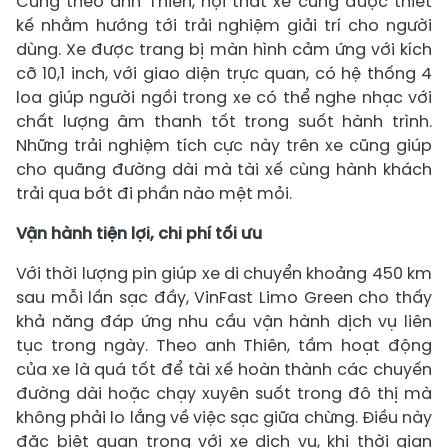
Cũng theo anh Thiên, nội thất xe cũng được thiết
kế nhằm hướng tới trải nghiệm giải trí cho người
dùng. Xe được trang bị màn hình cảm ứng với kích
cỡ 10,1 inch, với giao diện trực quan, có hệ thống 4
loa giúp người ngồi trong xe có thể nghe nhạc với
chất lượng âm thanh tốt trong suốt hành trình.
Những trải nghiệm tích cực này trên xe cũng giúp
cho quãng đường dài mà tài xế cùng hành khách
trải qua bớt đi phần nào mệt mỏi.
Vận hành tiện lợi, chi phí tối ưu
Với thời lượng pin giúp xe di chuyển khoảng 450 km
sau mỗi lần sạc đầy, VinFast Limo Green cho thấy
khả năng đáp ứng nhu cầu vận hành dịch vụ liên
tục trong ngày. Theo anh Thiên, tầm hoạt động
của xe là quá tốt để tài xế hoàn thành các chuyến
đường dài hoặc chạy xuyên suốt trong đô thị mà
không phải lo lắng về việc sạc giữa chừng. Điều này
đặc biệt quan trọng với xe dịch vụ, khi thời gian