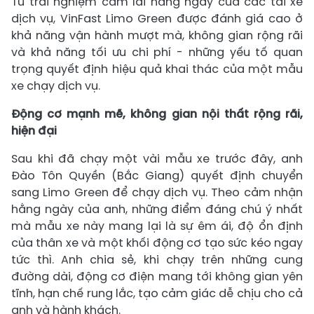
Từ trải nghiệm cầm lái hằng ngày của các tài xế
dịch vụ, VinFast Limo Green được đánh giá cao ở
khả năng vận hành mượt mà, không gian rộng rãi
và khả năng tối ưu chi phí - những yếu tố quan
trọng quyết định hiệu quả khai thác của một mẫu
xe chạy dịch vụ.
Động cơ mạnh mẽ, không gian nội thất rộng rãi,
hiện đại
Sau khi đã chạy một vài mẫu xe trước đây, anh
Đào Tôn Quyền (Bắc Giang) quyết định chuyển
sang Limo Green để chạy dịch vụ. Theo cảm nhận
hằng ngày của anh, những điểm đáng chú ý nhất
mà mẫu xe này mang lại là sự êm ái, độ ổn định
của thân xe và một khối động cơ tạo sức kéo ngay
tức thì. Anh chia sẻ, khi chạy trên những cung
đường dài, động cơ điện mang tới không gian yên
tĩnh, hạn chế rung lắc, tạo cảm giác dễ chịu cho cả
anh và hành khách.