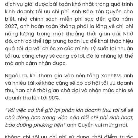
dịch vụ giải được bài toán khó nhất trong quá trình
kinh doanh: tối ưu chi phí. Anh Đào Tôn Quyền cho
biết, nhờ chính sách miễn phí sạc đến giữa năm
2027, anh hoàn toàn không phải lo lắng về chi phí
năng lượng trong một khoảng thời gian dài. Nhờ
đó, anh có thể tập trung toàn lực để khai thác hiệu
quả tối đa với chiếc xe của mình. Tỷ suất lợi nhuận
tối ưu, càng chạy sẽ càng có lợi, đó là những lợi thế
mà anh cảm nhận được.
Ngoài ra, khi tham gia vào nền tảng XanhSM, anh
và nhiều tài xế khác cũng sẽ có cơ hội tối ưu doanh
thu, hạn chế thời gian chờ đợi và nhận mức chia sẻ
doanh thu lên tới 90%.
“Với việc có thể giữ lại phần lớn doanh thu, tài xế sẽ
chủ động hơn trong việc cân đối chi phí sinh hoạt,
bảo dưỡng phương tiện”
, anh Quyền vui mừng nói.
Không chỉ tối ưu chi phí sử dụng, thời điểm trước