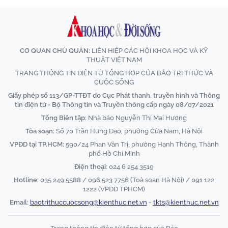
CƠ QUAN CHỦ QUẢN:
LIÊN HIỆP CÁC HỘI KHOA HỌC VÀ KỸ
THUẬT VIỆT NAM
TRANG THÔNG TIN ĐIỆN TỬ TỔNG HỢP CỦA BÁO TRI THỨC VÀ
CUỘC SỐNG
Giấy phép số 113/GP-TTĐT do Cục Phát thanh, truyền hình và Thông
tin điện tử - Bộ Thông tin và Truyền thông cấp ngày 08/07/2021
Tổng Biên tập:
Nhà báo Nguyễn Thị Mai Hương
Tòa soạn:
Số 70 Trần Hưng Đạo, phường Cửa Nam, Hà Nội
VPĐD tại TP.HCM:
590/24 Phan Văn Trị, phường Hạnh Thông, Thành
phố Hồ Chí Minh
Điện thoại:
024 6 254 3519
Hotline:
035 249 5588 / 096 523 7756 (Toà soạn Hà Nội) / 091 122
1222 (VPĐD TPHCM)
Email:
baotrithuccuocsong@kienthuc.net.vn
-
tkts@kienthuc.net.vn