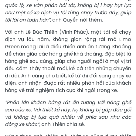
quốc lộ, xe vẫn phản hồi tốt, không bị ì hay hụt lực
như một số xe dịch vụ tôi từng chạy trước đây, giúp
tôi lái an toàn hơn”
, anh Quyền nói thêm.
Với anh Lê Đức Thiên (Vĩnh Phúc), một tài xế chạy
dịch vụ lâu năm, không gian rộng rãi mà Limo
Green mang lại là điều khiến anh ấn tượng. Khoảng
để chân giữa các hàng ghế khá thoáng, đặc biệt là
hàng ghế sau cùng, giúp cho người ngồi ở mọi vị trí
đều cảm thấy thoải mái, kể cả trên những chuyến
đi dài. Anh cũng cho biết, kể từ khi đổi sang chạy xe
điện, anh nhận được rất nhiều phản hồi của khách
hàng về trải nghiệm tích cực khi ngồi trong xe.
“Phần lớn khách hàng rất ấn tượng với hàng ghế
sau của xe. Với thiết kế này, họ không bị gập đầu gối
và không bị tựa quá nhiều về phía sau như các
dòng xe khác”,
anh Thiên chia sẻ.