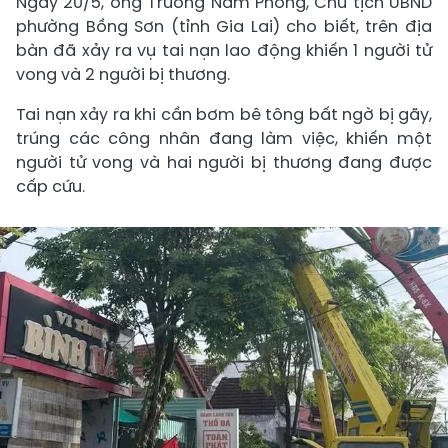
Ngày 20/5, ông Trương Nam Phong, Chủ tịch UBND
phường Bồng Sơn (tỉnh Gia Lai) cho biết, trên địa
bàn đã xảy ra vụ tai nạn lao động khiến 1 người tử
vong và 2 người bị thương.
Tai nạn xảy ra khi cần bơm bê tông bất ngờ bị gãy,
trúng các công nhân đang làm việc, khiến một
người tử vong và hai người bị thương đang được
cấp cứu.