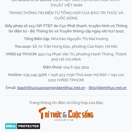
THUẬT VIỆT NAM
TRANG THÔNG TIN ĐIỆN TỬ TỔNG HỢP CỦA BÁO TRI THỨC VÀ
CUỘC SỐNG
Giấy phép số 113/GP-TTĐT do Cục Phát thanh, truyền hình và Thông
tin điện tử - Bộ Thông tin và Truyền thông cấp ngày 08/07/2021
Tổng Biên tập:
Nhà báo Nguyễn Thị Mai Hương
Tòa soạn:
Số 70 Trần Hưng Đạo, phường Cửa Nam, Hà Nội
VPĐD tại TP.HCM:
590/24 Phan Văn Trị, phường Hạnh Thông, Thành
phố Hồ Chí Minh
Điện thoại:
024 6 254 3519
Hotline:
035 249 5588 / 096 523 7756 (Toà soạn Hà Nội) / 091 122
1222 (VPĐD TPHCM)
Email:
baotrithuccuocsong@kienthuc.net.vn
-
tkts@kienthuc.net.vn
Trang thông tin điện tử tổng hợp của Báo