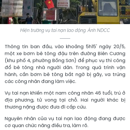
Hiện trường vụ tai nạn lao động. Ảnh NDCC
Thông tin ban đầu, vào khoảng 5h15' ngày 20/5,
một xe bơm bê tông đậu trên đường Biên Cương
(khu phố 4, phường Bồng Sơn) để phục vụ thi công
đổ bê tông nhà người dân. Trong quá trình vận
hành, cần bơm bê tông bất ngờ bị gãy, va trúng
các công nhân đang làm việc.
Vụ tai nạn khiến một nam công nhân 46 tuổi, trú ở
địa phương, tử vong tại chỗ. Hai người khác bị
thương nặng được đưa đi cấp cứu.
Nguyên nhân của vụ tai nạn lao động đang được
cơ quan chức năng điều tra, làm rõ.