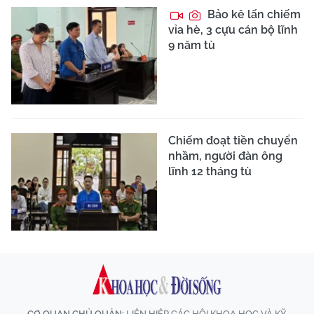
Bảo kê lấn chiếm
vỉa hè, 3 cựu cán bộ lĩnh
9 năm tù
Chiếm đoạt tiền chuyển
nhầm, người đàn ông
lĩnh 12 tháng tù
CƠ QUAN CHỦ QUẢN:
LIÊN HIỆP CÁC HỘI KHOA HỌC VÀ KỸ