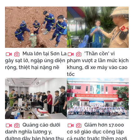
Mưa lớn tại Sơn La
'Thần cồn' vi
gây sạt lở, ngập úng diện
phạm vượt 2 lần mức kịch
rộng, thiệt hại nặng nề
khung, đi xe máy vào cao
tốc
Quảng cáo dưới
Giảm hơn 17.000
danh nghĩa lương y,
cơ sở giáo dục công lập
đường dây bán hàng thu
cả nước trước thềm 2026