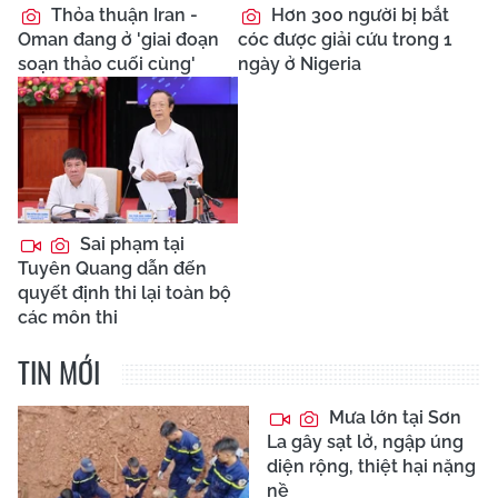
Thỏa thuận Iran -
Hơn 300 người bị bắt
Oman đang ở 'giai đoạn
cóc được giải cứu trong 1
soạn thảo cuối cùng'
ngày ở Nigeria
Sai phạm tại
Tuyên Quang dẫn đến
quyết định thi lại toàn bộ
các môn thi
TIN MỚI
Mưa lớn tại Sơn
La gây sạt lở, ngập úng
diện rộng, thiệt hại nặng
nề