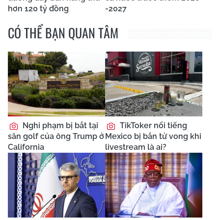
hơn 120 tỷ đồng
-2027
CÓ THỂ BẠN QUAN TÂM
Nghi phạm bị bắt tại
TikToker nổi tiếng
sân golf của ông Trump ở
Mexico bị bắn tử vong khi
California
livestream là ai?