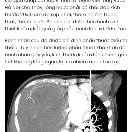
Kết quả chụp cắt lớp vi tính tại bệnh viện Ung Bướu
Hà Nội cho thấy, lồng ngực phải có khối đặc kích
thước 20x15 cm đè xẹp phổi, thâm nhiễm trung
thất, thành ngực. Bệnh nhân được tiến hành sinh
thiết khối u, kết quả giải phẫu bệnh là u xơ đơn độc.
Bệnh nhân sau đó được chỉ định phẫu thuật điều trị
khối u, tuy nhiên tiên lượng phẫu thuật khó khăn do
bệnh nhân gầy yếu, kích thước khối u lớn chiếm gần
hết khoang lồng ngực, lại có nhiều mạch tân tạo.