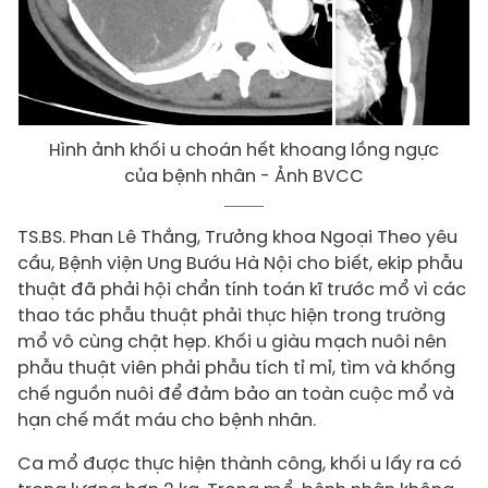
Hình ảnh khối u choán hết khoang lồng ngực
của bệnh nhân - Ảnh BVCC
TS.BS. Phan Lê Thắng, Trưởng khoa Ngoại Theo yêu
cầu, Bệnh viện Ung Bướu Hà Nội cho biết, ekip phẫu
thuật đã phải hội chẩn tính toán kĩ trước mổ vì các
thao tác phẫu thuật phải thực hiện trong trường
mổ vô cùng chật hẹp. Khối u giàu mạch nuôi nên
phẫu thuật viên phải phẫu tích tỉ mỉ, tìm và khống
chế nguồn nuôi để đảm bảo an toàn cuộc mổ và
hạn chế mất máu cho bệnh nhân.
Ca mổ được thực hiện thành công, khối u lấy ra có