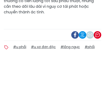
thường có tiên lượng tốt sau phẫu thuật, nhưng
cần theo dõi lâu dài vì nguy cơ tái phát hoặc
chuyển thành ác tính.
#u phổi
#u xơ đơn độc
#lồng ngực
#phổi