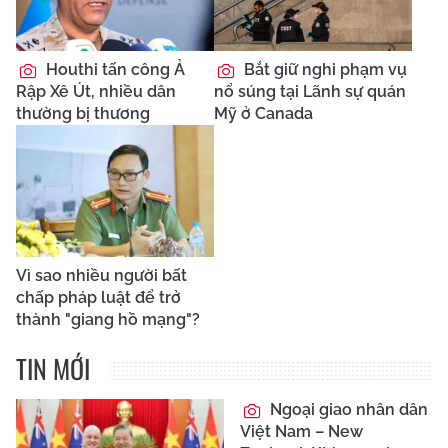
Houthi tấn công Ả
Bắt giữ nghi phạm vụ
Rập Xê Út, nhiều dân
nổ súng tại Lãnh sự quán
thường bị thương
Mỹ ở Canada
Vì sao nhiều người bất
chấp pháp luật để trở
thành "giang hồ mạng"?
TIN MỚI
Ngoại giao nhân dân
Việt Nam – New