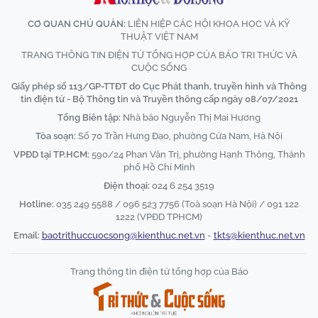
CƠ QUAN CHỦ QUẢN:
LIÊN HIỆP CÁC HỘI KHOA HỌC VÀ KỸ
THUẬT VIỆT NAM
TRANG THÔNG TIN ĐIỆN TỬ TỔNG HỢP CỦA BÁO TRI THỨC VÀ
CUỘC SỐNG
Giấy phép số 113/GP-TTĐT do Cục Phát thanh, truyền hình và Thông
tin điện tử - Bộ Thông tin và Truyền thông cấp ngày 08/07/2021
Tổng Biên tập:
Nhà báo Nguyễn Thị Mai Hương
Tòa soạn:
Số 70 Trần Hưng Đạo, phường Cửa Nam, Hà Nội
VPĐD tại TP.HCM:
590/24 Phan Văn Trị, phường Hạnh Thông, Thành
phố Hồ Chí Minh
Điện thoại:
024 6 254 3519
Hotline:
035 249 5588 / 096 523 7756 (Toà soạn Hà Nội) / 091 122
1222 (VPĐD TPHCM)
Email:
baotrithuccuocsong@kienthuc.net.vn
-
tkts@kienthuc.net.vn
Trang thông tin điện tử tổng hợp của Báo