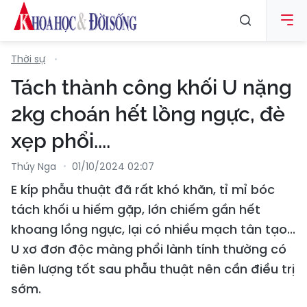
Thời sự
Tách thành công khối U nặng
2kg choán hết lồng ngực, đè
xẹp phổi....
Thúy Nga
01/10/2024 02:07
E kíp phẫu thuật đã rất khó khăn, tỉ mỉ bóc
tách khối u hiếm gặp, lớn chiếm gần hết
khoang lồng ngực, lại có nhiều mạch tân tạo...
U xơ đơn độc màng phổi lành tính thường có
tiên lượng tốt sau phẫu thuật nên cần điều trị
sớm.