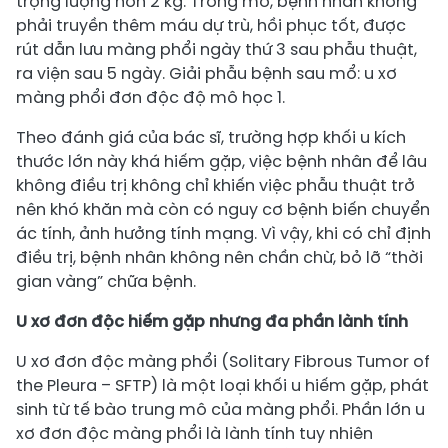
trọng lượng hơn 2 kg. Trong mổ, bệnh nhân không
phải truyền thêm máu dự trù, hồi phục tốt, được
rút dẫn lưu màng phổi ngày thứ 3 sau phẫu thuật,
ra viện sau 5 ngày. Giải phẫu bệnh sau mổ: u xơ
màng phổi đơn độc độ mô học 1.
Theo đánh giá của bác sĩ, trường hợp khối u kích
thước lớn này khá hiếm gặp, việc bệnh nhân để lâu
không điều trị không chỉ khiến việc phẫu thuật trở
nên khó khăn mà còn có nguy cơ bệnh biến chuyển
ác tính, ảnh hưởng tính mạng. Vì vậy, khi có chỉ định
điều trị, bệnh nhân không nên chần chừ, bỏ lỡ “thời
gian vàng” chữa bệnh.
U xơ đơn độc hiếm gặp nhưng đa phần lành tính
U xơ đơn độc màng phổi (Solitary Fibrous Tumor of
the Pleura – SFTP) là một loại khối u hiếm gặp, phát
sinh từ tế bào trung mô của màng phổi. Phần lớn u
xơ đơn độc màng phổi là lành tính tuy nhiên