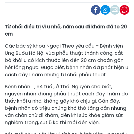
Từ chối điều trị vì u nhỏ, năm sau đi khám đã to 20
cm
Các bác sỹ khoa Ngoại Theo yêu cầu – Bệnh viện
Ung Bướu Hà Nội vừa phẫu thuật thành công, cắt
bỏ khối u có kích thước lên đến 20 cm choán gần
hết lồng ngực. Được biết, bệnh nhân đã phát hiện u
cách đây 1 năm nhưng từ chối phẫu thuật.
Bệnh nhân L., 64 tuổi, ở Thái Nguyên cho biết,
nguyên nhân không phẫu thuật cách đây 1 năm do
thấy khối u nhỏ, không gây khó chịu gì. Gần đây,
bệnh nhân có triệu chứng khó thở tăng dần nhưng
vẫn chần chừ đi khám, đến khi sức khỏe giảm sút
nghiêm trọng, sụt 5 kg thì mới đến viện.