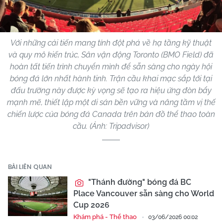
Với những cải tiến mang tính đột phá về hạ tầng kỹ thuật
và quy mô kiến trúc, Sân vận động Toronto (BMO Field) đã
hoàn tất tiến trình chuyển mình để sẵn sàng cho ngày hội
bóng đá lớn nhất hành tinh. Trận cầu khai mạc sắp tới tại
đấu trường này được kỳ vọng sẽ tạo ra hiệu ứng đòn bẩy
mạnh mẽ, thiết lập một di sản bền vững và nâng tầm vị thế
chiến lược của bóng đá Canada trên bản đồ thể thao toàn
cầu. (Ảnh: Tripadvisor)
BÀI LIÊN QUAN
"Thánh đường" bóng đá BC
Place Vancouver sẵn sàng cho World
Cup 2026
Khám phá - Thể thao
03/06/2026 00:02