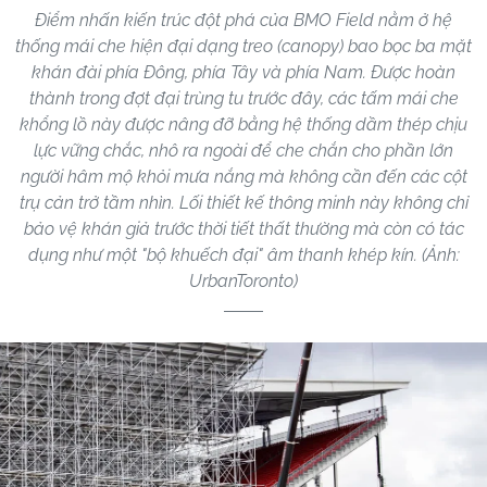
Điểm nhấn kiến trúc đột phá của BMO Field nằm ở hệ
thống mái che hiện đại dạng treo (canopy) bao bọc ba mặt
khán đài phía Đông, phía Tây và phía Nam. Được hoàn
thành trong đợt đại trùng tu trước đây, các tấm mái che
khổng lồ này được nâng đỡ bằng hệ thống dầm thép chịu
lực vững chắc, nhô ra ngoài để che chắn cho phần lớn
người hâm mộ khỏi mưa nắng mà không cần đến các cột
trụ cản trở tầm nhìn. Lối thiết kế thông minh này không chỉ
bảo vệ khán giả trước thời tiết thất thường mà còn có tác
dụng như một "bộ khuếch đại" âm thanh khép kín. (Ảnh:
UrbanToronto)