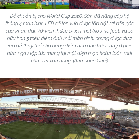
Để chuẩn bị cho World Cup 2026, Sân đã nâng cấp hệ
thống 4 màn hình LED cỡ lớn vừa được lắp đặt tại bốn góc
của khán đài. Với kích thước 15 x 9 mét (50 x 30 feet) và sở
hữu hơn 5 triệu điểm ảnh mỗi màn hình, chúng được đưa
vào để thay thế cho bảng điểm đơn độc trước đây ở phía
bắc, ngay lập tức mang lại một diện mạo hoàn toàn mới
cho sân vận động. (Ảnh: Joon Choi)