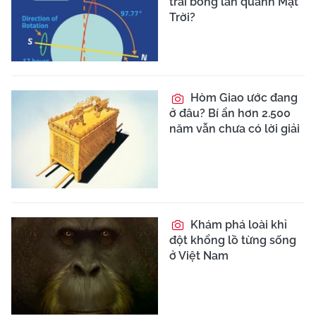
trái bóng lăn quanh Mặt
Trời?
Hòm Giao ước đang
ở đâu? Bí ẩn hơn 2.500
năm vẫn chưa có lời giải
Khám phá loài khỉ
đột khổng lồ từng sống
ở Việt Nam