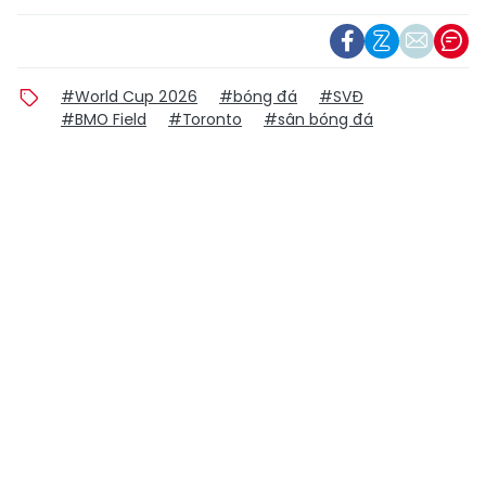
#World Cup 2026
#bóng đá
#SVĐ
#BMO Field
#Toronto
#sân bóng đá