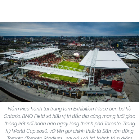
Nằm kiêu hãnh tại trung tâm Exhibition Place bên bờ hồ
Ontario, BMO Field sở hữu vị trí đắc địa cùng mạng lưới giao
thông kết nối hoàn hảo ngay lòng thành phố Toronto. Trong
kỳ World Cup 2026, với tên gọi chính thức là Sân vận động
Toronto (Toronto Stadium), nơi đây sẽ trở thành tâm điểm