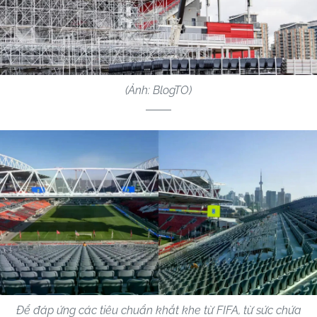
(Ảnh: BlogTO)
Để đáp ứng các tiêu chuẩn khắt khe từ FIFA, từ sức chứa