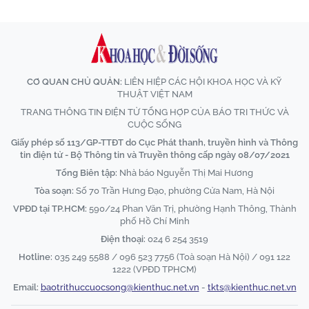
CƠ QUAN CHỦ QUẢN:
LIÊN HIỆP CÁC HỘI KHOA HỌC VÀ KỸ
THUẬT VIỆT NAM
TRANG THÔNG TIN ĐIỆN TỬ TỔNG HỢP CỦA BÁO TRI THỨC VÀ
CUỘC SỐNG
Giấy phép số 113/GP-TTĐT do Cục Phát thanh, truyền hình và Thông
tin điện tử - Bộ Thông tin và Truyền thông cấp ngày 08/07/2021
Tổng Biên tập:
Nhà báo Nguyễn Thị Mai Hương
Tòa soạn:
Số 70 Trần Hưng Đạo, phường Cửa Nam, Hà Nội
VPĐD tại TP.HCM:
590/24 Phan Văn Trị, phường Hạnh Thông, Thành
phố Hồ Chí Minh
Điện thoại:
024 6 254 3519
Hotline:
035 249 5588 / 096 523 7756 (Toà soạn Hà Nội) / 091 122
1222 (VPĐD TPHCM)
Email:
baotrithuccuocsong@kienthuc.net.vn
-
tkts@kienthuc.net.vn