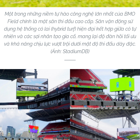
Một trong những niềm tự hào công nghệ lớn nhất của BMO
Field chính là mặt sân thi đấu cao cấp. Sân vận động sử
dụng hệ thống cỏ lai (hybrid turf) hiện đại kết hợp giữa cỏ tự
nhiên và các sợi nhân tạo gia cố, mang lại độ đàn hồi tối ưu
và khả năng chịu lực vượt trội dưới mật độ thi đấu dày đặc.
(Ảnh: StadiumDB)