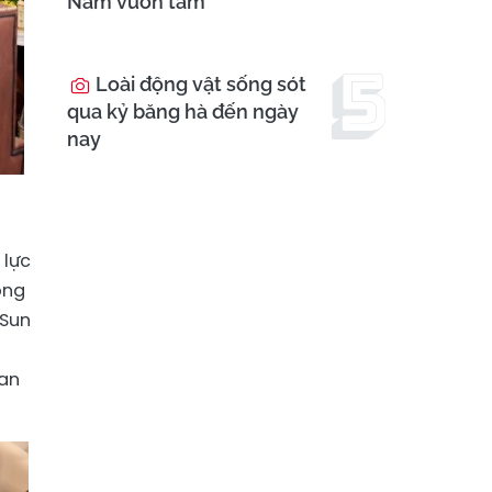
Nam vươn tầm
Loài động vật sống sót
qua kỷ băng hà đến ngày
nay
 lực
ông
 Sun
ian