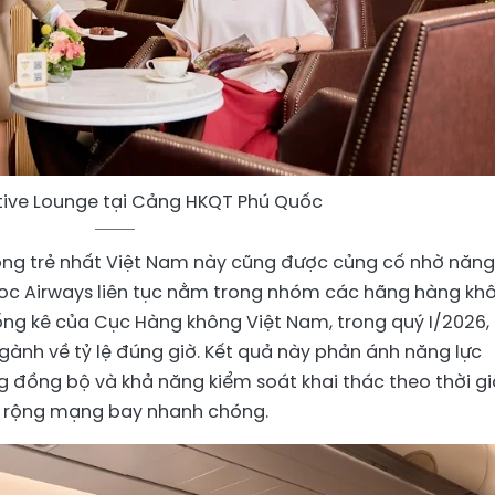
tive Lounge tại Cảng HKQT Phú Quốc
ng trẻ nhất Việt Nam này cũng được củng cố nhờ năng
oc Airways liên tục nằm trong nhóm các hãng hàng kh
ống kê của Cục Hàng không Việt Nam, trong quý I/2026,
ành về tỷ lệ đúng giờ. Kết quả này phản ánh năng lực
ng đồng bộ và khả năng kiểm soát khai thác theo thời g
 rộng mạng bay nhanh chóng.​