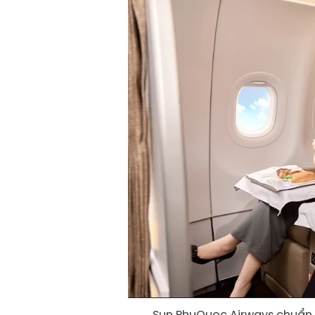
Sun PhuQuoc Airways chuẩn h