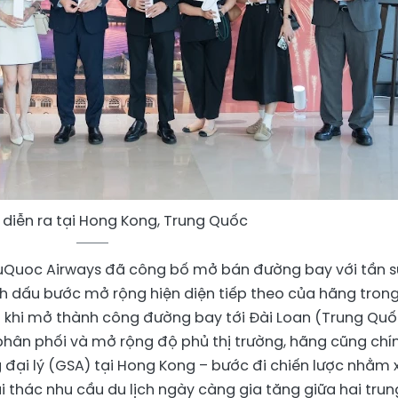
 diễn ra tại Hong Kong, Trung Quốc
huQuoc Airways đã công bố mở bán đường bay với tần 
nh dấu bước mở rộng hiện diện tiếp theo của hãng tron
sau khi mở thành công đường bay tới Đài Loan (Trung Quố
phân phối và mở rộng độ phủ thị trường, hãng cũng chí
đại lý (GSA) tại Hong Kong – bước đi chiến lược nhằm 
thác nhu cầu du lịch ngày càng gia tăng giữa hai trun