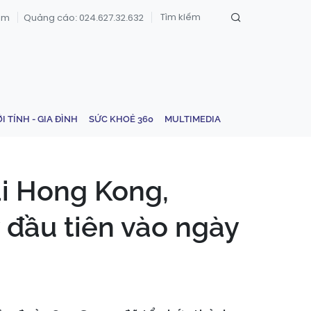
om
Quảng cáo: 024.627.32.632
ỚI TÍNH - GIA ĐÌNH
SỨC KHOẺ 360
MULTIMEDIA
ại Hong Kong,
 đầu tiên vào ngày