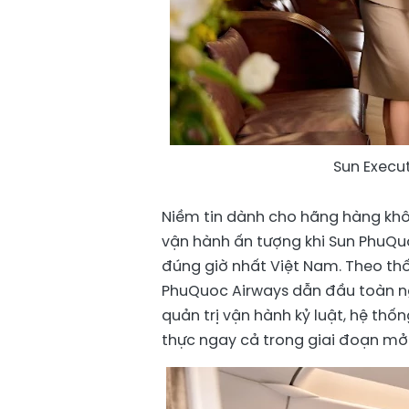
Sun Execu
Niềm tin dành cho hãng hàng khô
vận hành ấn tượng khi Sun PhuQu
đúng giờ nhất Việt Nam. Theo th
PhuQuoc Airways dẫn đầu toàn ng
quản trị vận hành kỷ luật, hệ thố
thực ngay cả trong giai đoạn mở