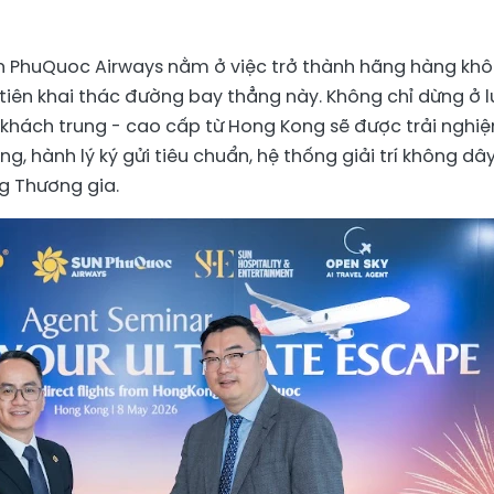
Sun PhuQuoc Airways nằm ở việc trở thành hãng hàng kh
 tiên khai thác đường bay thẳng này. Không chỉ dừng ở 
khách trung - cao cấp từ Hong Kong sẽ được trải nghi
ng, hành lý ký gửi tiêu chuẩn, hệ thống giải trí không dâ
 Thương gia.​