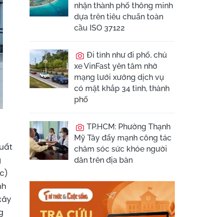
nhận thành phố thông minh
dựa trên tiêu chuẩn toàn
cầu ISO 37122
Đi tỉnh như đi phố, chủ
xe VinFast yên tâm nhờ
mạng lưới xưởng dịch vụ
có mặt khắp 34 tỉnh, thành
phố
TP.HCM: Phường Thạnh
Mỹ Tây đẩy mạnh công tác
suất
chăm sóc sức khỏe người
g
dân trên địa bàn
c)
nh
xây
g