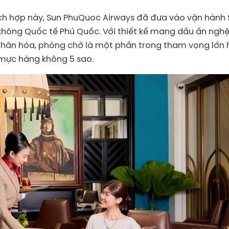
ch hợp này, Sun PhuQuoc Airways đã đưa vào vận hành
không Quốc tế Phú Quốc. Với thiết kế mang dấu ấn ngh
 nhân hóa, phòng chờ là một phần trong tham vọng lớn
ực hàng không 5 sao.​