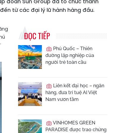
ập đoàn Sun Group đã tổ chức thành
đến từ các đại lý lữ hành hàng đầu.
năng
ĐỌC TIẾP
Phú
ừ
Phú Quốc – Thiên
đường lập nghiệp của
người trẻ toàn cầu
Liên kết đại học – ngân
hàng, đưa trí tuệ AI Việt
Nam vươn tầm
VINHOMES GREEN
PARADISE được trao chứng