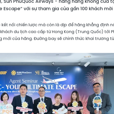
), Sun PhuQuoc Airways - hãng hàng không của t
e Escape” với sự tham gia của gần 100 khách mời 
 kết nối chiến lược mà còn là dịp để hãng khẳng định 
 khách du lịch cao cấp từ Hong Kong (Trung Quốc) tới 
mới của hãng. Đường bay sẽ chính thức khai trương t