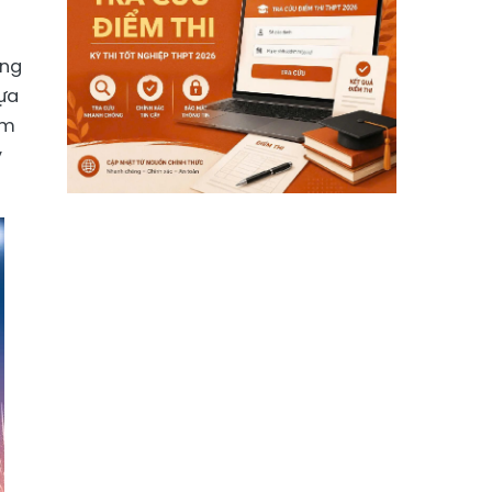
ông
lựa
ệm
y