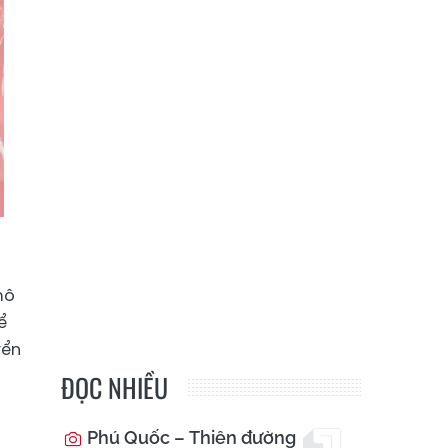
mô
ể
yển
ĐỌC NHIỀU
Phú Quốc – Thiên đường