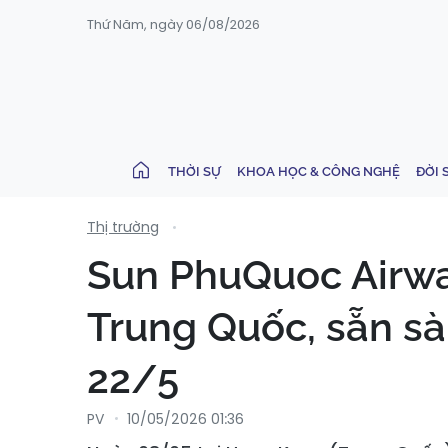
Thứ Năm, ngày 06/08/2026
THỜI SỰ
KHOA HỌC & CÔNG NGHỆ
ĐỜI 
Thị trường
Sun PhuQuoc Airway
Trung Quốc, sẵn sà
22/5
PV
10/05/2026 01:36