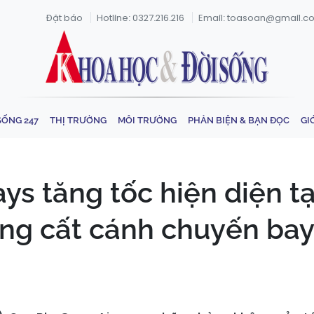
Đặt báo
Hotline: 0327.216.216
Email: toasoan@gmail.c
SỐNG 247
THỊ TRƯỜNG
MÔI TRƯỜNG
PHẢN BIỆN & BẠN ĐỌC
GI
s tăng tốc hiện diện t
ng cất cánh chuyến bay