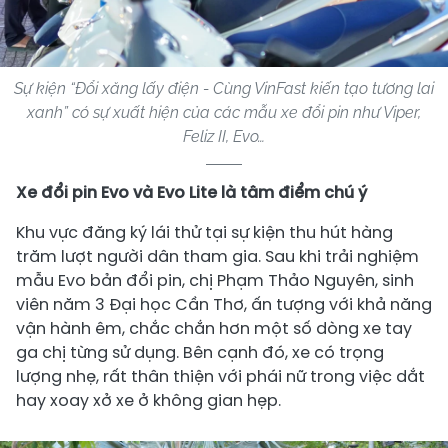
Sự kiện “Đổi xăng lấy điện - Cùng VinFast kiến tạo tương lai
xanh” có sự xuất hiện của các mẫu xe đổi pin như Viper,
Feliz II, Evo…
Xe đổi pin Evo và Evo Lite là tâm điểm chú ý
Khu vực đăng ký lái thử tại sự kiện thu hút hàng
trăm lượt người dân tham gia. Sau khi trải nghiệm
mẫu Evo bản đổi pin, chị Phạm Thảo Nguyên, sinh
viên năm 3 Đại học Cần Thơ, ấn tượng với khả năng
vận hành êm, chắc chắn hơn một số dòng xe tay
ga chị từng sử dụng. Bên cạnh đó, xe có trọng
lượng nhẹ, rất thân thiện với phái nữ trong việc dắt
hay xoay xở xe ở không gian hẹp.