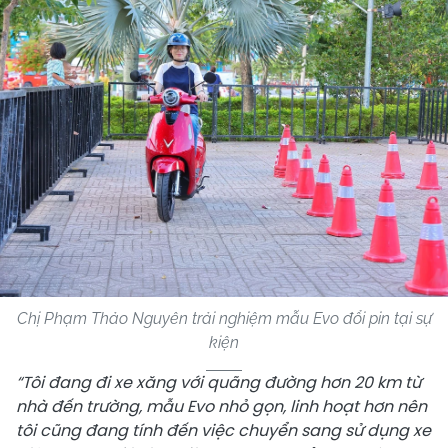
Chị Phạm Thảo Nguyên trải nghiệm mẫu Evo đổi pin tại sự
kiện
“Tôi
đang đi xe xăng
với quãng đường hơn
20 km
từ
nhà đến trường
, mẫu Evo nhỏ gọn, linh hoạt hơn
nên
tôi
cũng đang tính đến việc chuyển sang sử dụng xe