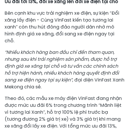
Ưu đãi tới 13%,
đổi xe xăng lên đời xe điện tại chỗ
Bên cạnh khu vực trải nghiệm xe điện, sự kiện “Đổi
xăng lấy điện - Cùng VinFast kiến tạo tương lai
xanh” còn thu hút đông đảo người dân nhờ mô
hình định giá xe xăng, đổi sang xe điện ngay tại
chỗ.
“Nhiều khách hàng ban đầu chỉ đến tham quan,
nhưng sau khi trải nghiệm sản phẩm, được hỗ trợ
định giá xe xăng tại chỗ và tư vấn các chính sách
hỗ trợ hiện hành, nhiều khách hàng quyết định đổi
sang xe điện ngay tại sự kiện”
, đại diện VinFast Xanh
Mekong chia sẻ.
Theo đó, các mẫu xe máy điện VinFast đang nhận
được mức ưu đãi 6% trong chương trình “Mãnh liệt
vì tương lai Xanh”, hỗ trợ 100% lệ phí trước bạ
(tương đương 2% giá trị xe) và 3% giá trị khi mang
xe xăng đổi lấy xe điện. Với tổng mức ưu đãi 13%,