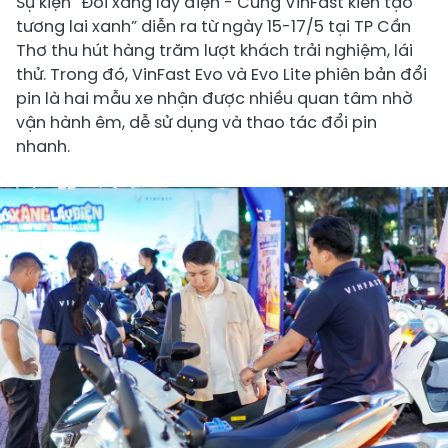
Sự kiện “Đổi xăng lấy điện - Cùng VinFast kiến tạo
tương lai xanh” diễn ra từ ngày 15-17/5 tại TP Cần
Thơ thu hút hàng trăm lượt khách trải nghiệm, lái
thử. Trong đó, VinFast Evo và Evo Lite phiên bản đổi
pin là hai mẫu xe nhận được nhiều quan tâm nhờ
vận hành êm, dễ sử dụng và thao tác đổi pin
nhanh.