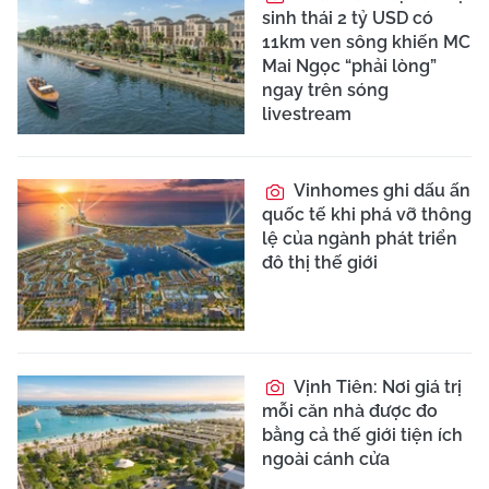
sinh thái 2 tỷ USD có
11km ven sông khiến MC
Mai Ngọc “phải lòng”
ngay trên sóng
livestream
Vinhomes ghi dấu ấn
quốc tế khi phá vỡ thông
lệ của ngành phát triển
đô thị thế giới
Vịnh Tiên: Nơi giá trị
mỗi căn nhà được đo
bằng cả thế giới tiện ích
ngoài cánh cửa