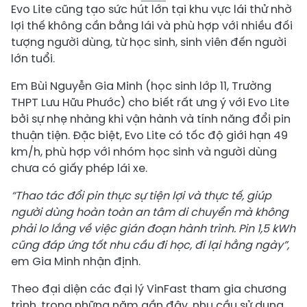
Evo Lite cũng tạo sức hút lớn tại khu vực lái thử nhờ
lợi thế không cần bằng lái và phù hợp với nhiều đối
tượng người dùng, từ học sinh, sinh viên đến người
lớn tuổi.
Em Bùi Nguyễn Gia Minh (học sinh lớp 11, Trường
THPT Lưu Hữu Phước) cho biết rất ưng ý với Evo Lite
bởi sự nhẹ nhàng khi vận hành và tính năng đổi pin
thuận tiện. Đặc biệt, Evo Lite có tốc độ giới hạn 49
km/h, phù hợp với nhóm học sinh và người dùng
chưa có giấy phép lái xe.
“Thao tác đổi pin thực sự tiện lợi và thực tế, giúp
người dùng hoàn toàn an tâm di chuyển mà không
phải lo lắng về việc gián đoạn hành trình. Pin 1,5 kWh
cũng đáp ứng tốt nhu cầu đi học, đi lại hằng ngày”,
em Gia Minh nhận định.
Theo đại diện các đại lý VinFast tham gia chương
trình, trong những năm gần đây, nhu cầu sử dụng