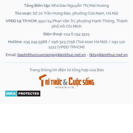
Tổng Biên tập:
Nhà báo Nguyễn Thị Mai Hương
Tòa soạn:
Số 70 Trần Hưng Đạo, phường Cửa Nam, Hà Nội
VPĐD tại TP.HCM:
590/24 Phan Văn Trị, phường Hạnh Thông, Thành
phố Hồ Chí Minh
Điện thoại:
024 6 254 3519
Hotline:
035 249 5588 / 096 523 7756 (Toà soạn Hà Nội) / 091 122
1222 (VPĐD TPHCM)
Email:
baotrithuccuocsong@kienthuc.net.vn
-
tkts@kienthuc.net.vn
Trang thông tin điện tử tổng hợp của Báo