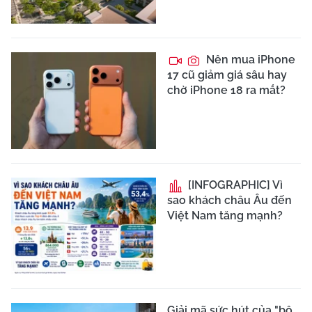
Nên mua iPhone
17 cũ giảm giá sâu hay
chờ iPhone 18 ra mắt?
[INFOGRAPHIC] Vì
sao khách châu Âu đến
Việt Nam tăng mạnh?
Giải mã sức hút của "bộ