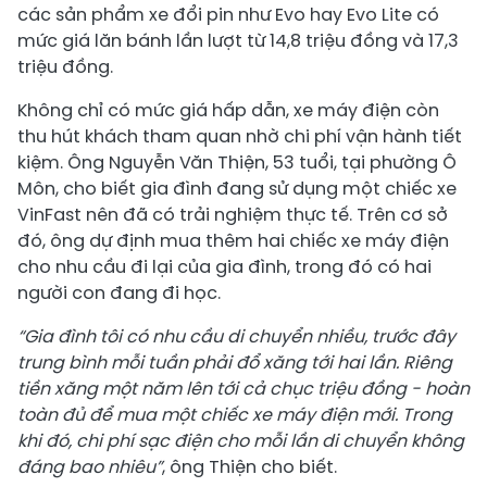
các sản phẩm xe đổi pin như Evo hay Evo Lite có
mức giá lăn bánh lần lượt từ 14,8 triệu đồng và 17,3
triệu đồng.
Không chỉ có mức giá hấp dẫn, xe máy điện còn
thu hút khách tham quan nhờ chi phí vận hành tiết
kiệm. Ông Nguyễn Văn Thiện, 53 tuổi, tại phường Ô
Môn, cho biết gia đình đang sử dụng một chiếc xe
VinFast nên đã có trải nghiệm thực tế. Trên cơ sở
đó, ông dự định mua thêm hai chiếc xe máy điện
cho nhu cầu đi lại của gia đình, trong đó có hai
người con đang đi học.
“Gia đình tôi có nhu cầu di chuyển nhiều, trước đây
trung bình mỗi tuần phải đổ xăng tới hai lần. Riêng
tiền xăng một năm lên tới cả chục triệu đồng
- hoàn
toàn đủ để mua một chiếc xe máy điện mới. Trong
khi đó, chi phí sạc điện cho mỗi lần di chuyển không
đáng bao nhiêu”
, ông Thiện cho biết.