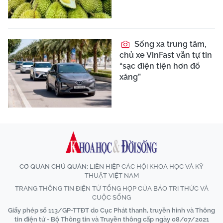
Sống xa trung tâm,
chủ xe VinFast vẫn tự tin
“sạc điện tiện hơn đổ
xăng”
CƠ QUAN CHỦ QUẢN:
LIÊN HIỆP CÁC HỘI KHOA HỌC VÀ KỸ
THUẬT VIỆT NAM
TRANG THÔNG TIN ĐIỆN TỬ TỔNG HỢP CỦA BÁO TRI THỨC VÀ
CUỘC SỐNG
Giấy phép số 113/GP-TTĐT do Cục Phát thanh, truyền hình và Thông
tin điện tử - Bộ Thông tin và Truyền thông cấp ngày 08/07/2021