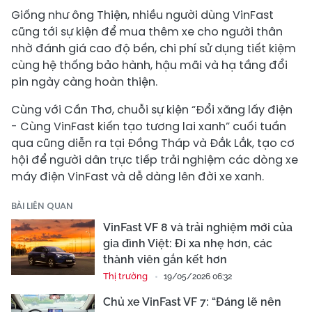
Giống như ông Thiện, nhiều người dùng VinFast
cũng tới sự kiện để mua thêm xe cho người thân
nhờ đánh giá cao độ bền, chi phí sử dụng tiết kiệm
cùng hệ thống bảo hành, hậu mãi và hạ tầng đổi
pin ngày càng hoàn thiện.
Cùng với Cần Thơ, chuỗi sự kiện “Đổi xăng lấy điện
- Cùng VinFast kiến tạo tương lai xanh” cuối tuần
qua cũng diễn ra tại Đồng Tháp và Đắk Lắk, tạo cơ
hội để người dân trực tiếp trải nghiệm các dòng xe
máy điện VinFast và dễ dàng lên đời xe xanh.
BÀI LIÊN QUAN
VinFast VF 8 và trải nghiệm mới của
gia đình Việt: Đi xa nhẹ hơn, các
thành viên gắn kết hơn
Thị trường
19/05/2026 06:32
Chủ xe VinFast VF 7: “Đáng lẽ nên