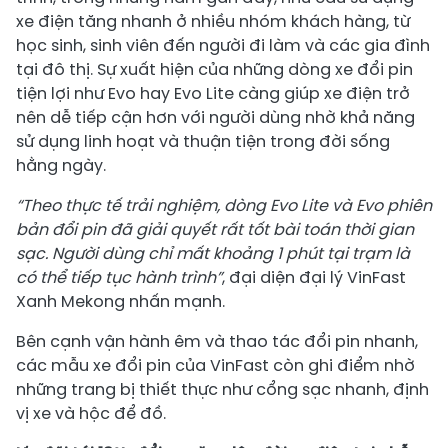
xe điện tăng nhanh ở nhiều nhóm khách hàng, từ
học sinh, sinh viên đến người đi làm và các gia đình
tại đô thị. Sự xuất hiện của những dòng xe đổi pin
tiện lợi như Evo hay Evo Lite càng giúp xe điện trở
nên dễ tiếp cận hơn với người dùng nhờ khả năng
sử dụng linh hoạt và thuận tiện trong đời sống
hằng ngày.
“
Theo thực tế trải nghiệm, dòng Evo Lite và Evo phiên
bản đổi pin đã giải quyết rất tốt bài toán thời gian
sạc. Người dùng chỉ mất khoảng 1
phút tại trạm là
có thể tiếp tục hành trình”
, đại diện đại lý VinFast
Xanh Mekong nhấn mạnh.
Bên cạnh vận hành êm và thao tác đổi pin nhanh,
các mẫu xe đổi pin của VinFast còn ghi điểm nhờ
những trang bị thiết thực như cổng sạc nhanh, định
vị xe và hộc để đồ.