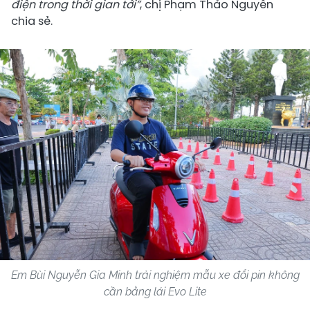
điện trong
thời gian tới”
, chị Phạm Thảo Nguyên
chia sẻ.
Em Bùi Nguyễn Gia Minh trải nghiệm mẫu xe đổi pin không
cần bằng lái Evo Lite