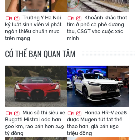
Trường Y Hà Nội
Khoảnh khắc thót
kỷ luật sinh viên vì phát
tim ở phố cà phê đường
ngôn thiếu chuẩn mực
tàu, CSGT vào cuộc xác
trên mạng
minh
CÓ THỂ BẠN QUAN TÂM
Mục sở thị siêu xe
Honda HR-V 2026
Bugatti Mistral odo hơn
được Mugen tút tát thể
500 km, rao bán hơn 249
thao hơn, giá bán 850
tỷ đồng
triệu đồng