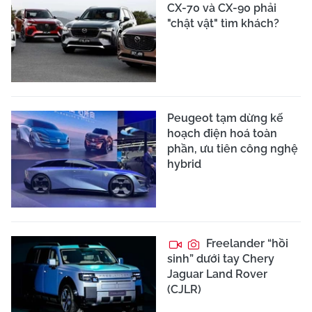
CX-70 và CX-90 phải
"chật vật" tìm khách?
Peugeot tạm dừng kế
hoạch điện hoá toàn
phần, ưu tiên công nghệ
hybrid
Freelander “hồi
sinh” dưới tay Chery
Jaguar Land Rover
(CJLR)