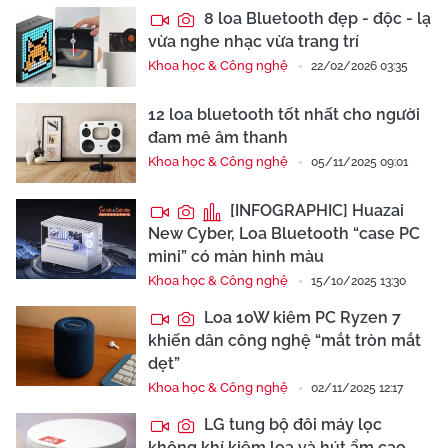
8 loa Bluetooth đẹp - độc - lạ
vừa nghe nhạc vừa trang trí
Khoa học & Công nghệ
22/02/2026 03:35
12 loa bluetooth tốt nhất cho người
đam mê âm thanh
Khoa học & Công nghệ
05/11/2025 09:01
[INFOGRAPHIC] Huazai
New Cyber, Loa Bluetooth “case PC
mini” có màn hình màu
Khoa học & Công nghệ
15/10/2025 13:30
Loa 10W kiêm PC Ryzen 7
khiến dân công nghệ “mắt tròn mắt
dẹt”
Khoa học & Công nghệ
02/11/2025 12:17
LG tung bộ đôi máy lọc
không khí kiêm loa và hút ẩm cao