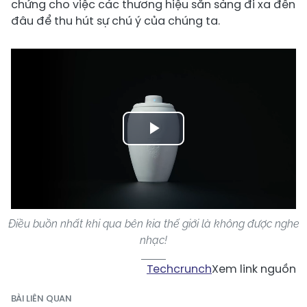
chứng cho việc các thương hiệu sẵn sàng đi xa đến
đâu để thu hút sự chú ý của chúng ta.
Play
Video
Điều buồn nhất khi qua bên kia thế giới là không được nghe
nhạc!
Techcrunch
Xem link nguồn
BÀI LIÊN QUAN