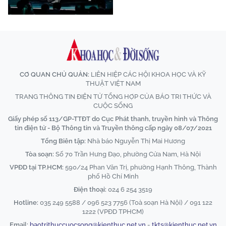
CƠ QUAN CHỦ QUẢN:
LIÊN HIỆP CÁC HỘI KHOA HỌC VÀ KỸ
THUẬT VIỆT NAM
TRANG THÔNG TIN ĐIỆN TỬ TỔNG HỢP CỦA BÁO TRI THỨC VÀ
CUỘC SỐNG
Giấy phép số 113/GP-TTĐT do Cục Phát thanh, truyền hình và Thông
tin điện tử - Bộ Thông tin và Truyền thông cấp ngày 08/07/2021
Tổng Biên tập:
Nhà báo Nguyễn Thị Mai Hương
Tòa soạn:
Số 70 Trần Hưng Đạo, phường Cửa Nam, Hà Nội
VPĐD tại TP.HCM:
590/24 Phan Văn Trị, phường Hạnh Thông, Thành
phố Hồ Chí Minh
Điện thoại:
024 6 254 3519
Hotline:
035 249 5588 / 096 523 7756 (Toà soạn Hà Nội) / 091 122
1222 (VPĐD TPHCM)
Email:
baotrithuccuocsong@kienthuc.net.vn
-
tkts@kienthuc.net.vn