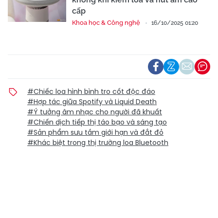
cấp
Khoa học & Công nghệ
16/10/2025 01:20
#Chiếc loa hình bình tro cốt độc đáo
#Hợp tác giữa Spotify và Liquid Death
#Ý tưởng âm nhạc cho người đã khuất
#Chiến dịch tiếp thị táo bạo và sáng tạo
#Sản phẩm sưu tầm giới hạn và đắt đỏ
#Khác biệt trong thị trường loa Bluetooth