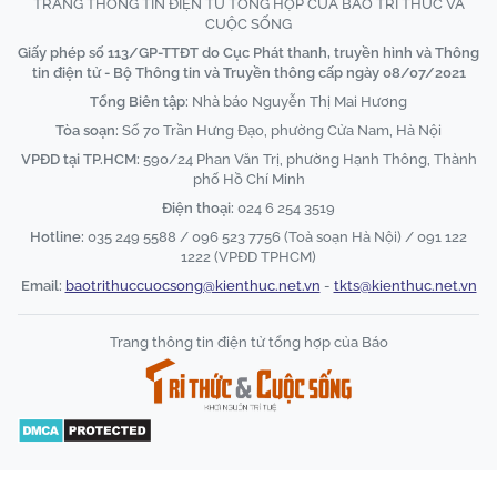
TRANG THÔNG TIN ĐIỆN TỬ TỔNG HỢP CỦA BÁO TRI THỨC VÀ
CUỘC SỐNG
Giấy phép số 113/GP-TTĐT do Cục Phát thanh, truyền hình và Thông
tin điện tử - Bộ Thông tin và Truyền thông cấp ngày 08/07/2021
Tổng Biên tập:
Nhà báo Nguyễn Thị Mai Hương
Tòa soạn:
Số 70 Trần Hưng Đạo, phường Cửa Nam, Hà Nội
VPĐD tại TP.HCM:
590/24 Phan Văn Trị, phường Hạnh Thông, Thành
phố Hồ Chí Minh
Điện thoại:
024 6 254 3519
Hotline:
035 249 5588 / 096 523 7756 (Toà soạn Hà Nội) / 091 122
1222 (VPĐD TPHCM)
Email:
baotrithuccuocsong@kienthuc.net.vn
-
tkts@kienthuc.net.vn
Trang thông tin điện tử tổng hợp của Báo