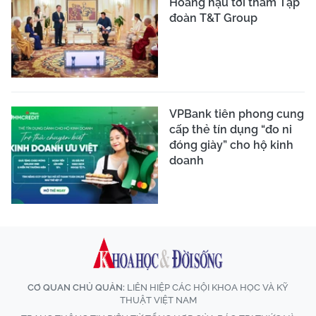
Hoàng hậu tới thăm Tập
đoàn T&T Group
VPBank tiên phong cung
cấp thẻ tín dụng “đo ni
đóng giày” cho hộ kinh
doanh
CƠ QUAN CHỦ QUẢN:
LIÊN HIỆP CÁC HỘI KHOA HỌC VÀ KỸ
THUẬT VIỆT NAM