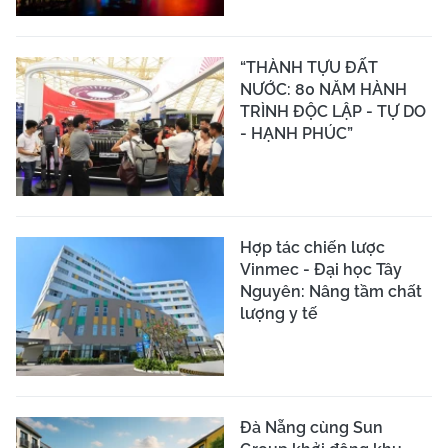
“THÀNH TỰU ĐẤT
NƯỚC: 80 NĂM HÀNH
TRÌNH ĐỘC LẬP - TỰ DO
- HẠNH PHÚC”
Hợp tác chiến lược
Vinmec - Đại học Tây
Nguyên: Nâng tầm chất
lượng y tế
Đà Nẵng cùng Sun