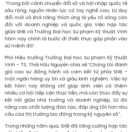
“Trong bối cảnh chuyển đổi số và hội nhập quốc tế
sâu rộng, nguồn nhân lực có tay nghề cao, tư duy
đổi mới và khả năng thích ứng là yếu tố sống còn
đối với doanh nghiệp và quốc gia. Việc hợp tác
giữa SHB và Trường Đại học Sư phạm Kỹ thuật Vinh
hôm nay chính là bước đi thiết thực góp phần vào
sứ mệnh đó”.
Phó Hiệu trưởng Trường Đại học Sư phạm Kỹ thuật
Vinh – TS. Thái Hữu Nguyên chia sẻ:“Chúng tôi đánh
giá cao sự đồng hành và cam kết từ phía SHB –
một ngân hàng uy tín và giàu kinh nghiệm. Việc ký
kết hôm nay không chỉ giúp sinh viên có thêm
nhiều cơ hội tiếp cận thực tiễn, mà còn thúc đẩy sự
kết nối giữa nhà trường và doanh nghiệp, từ đó
nâng cao chất lượng đào tạo, đáp ứng tốt hơn nhu
cầu của thị trường lao động trong kỷ nguyên số”.
Trong những năm qua, SHB đã tăng cường hợp tác