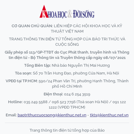
CƠ QUAN CHỦ QUẢN:
LIÊN HIỆP CÁC HỘI KHOA HỌC VÀ KỸ
THUẬT VIỆT NAM
TRANG THÔNG TIN ĐIỆN TỬ TỔNG HỢP CỦA BÁO TRI THỨC VÀ
CUỘC SỐNG
Giấy phép số 113/GP-TTĐT do Cục Phát thanh, truyền hình và Thông
tin điện tử - Bộ Thông tin và Truyền thông cấp ngày 08/07/2021
Tổng Biên tập:
Nhà báo Nguyễn Thị Mai Hương
Tòa soạn:
Số 70 Trần Hưng Đạo, phường Cửa Nam, Hà Nội
VPĐD tại TP.HCM:
590/24 Phan Văn Trị, phường Hạnh Thông, Thành
phố Hồ Chí Minh
Điện thoại:
024 6 254 3519
Hotline:
035 249 5588 / 096 523 7756 (Toà soạn Hà Nội) / 091 122
1222 (VPĐD TPHCM)
Email:
baotrithuccuocsong@kienthuc.net.vn
-
tkts@kienthuc.net.vn
Trang thông tin điện tử tổng hợp của Báo