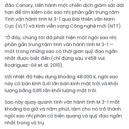
đảo Canary, tiến hành một chiến dịch giám sát dài
hạn để tìm kiếm các sao nhị phân gần trung tâm
Tinh vân hành tinh M 3-1 qua Đài thiên văn Nam
Cực (VLT) và Kính viễn vọng Công nghệ mới (NTT).
“Ở đây, chúng tôi đã phát hiện một ngôi sao nhị
phân gần trung tâm tinh vân hành tinh M 3-1 —
một trong những sao có thời gian quỹ đạo ngắn
nhất được biết đến (chỉ đứng sau V458 Vul;
Rodriguez-Gil et al. 2010).
Với nhiệt độ hiệu dụng khoảng 48.000 K, ngôi sao
này có bán kính 0,41 lần bán kính mặt trời và khối
lượng bằng 0,65 lần khối lượng mặt trời.
Sao này quay quanh tinh vân hành tinh M 3-1 mất
khoảng ba giờ và năm phút, làm cho nó trở thành
ngôi sao nhị phân có biến quang và quỹ đạo ngắn
nhất trong vũ trụ.