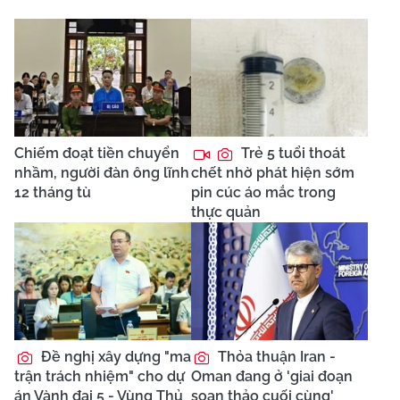
Chiếm đoạt tiền chuyển
Trẻ 5 tuổi thoát
nhầm, người đàn ông lĩnh
chết nhờ phát hiện sớm
12 tháng tù
pin cúc áo mắc trong
thực quản
Đề nghị xây dựng "ma
Thỏa thuận Iran -
trận trách nhiệm" cho dự
Oman đang ở 'giai đoạn
án Vành đai 5 - Vùng Thủ
soạn thảo cuối cùng'