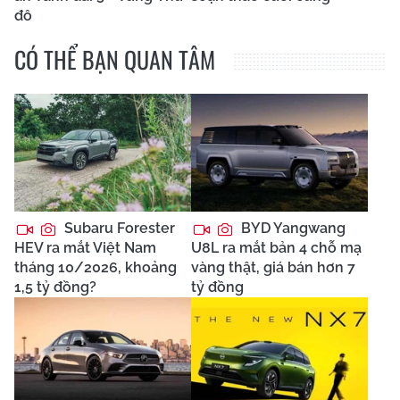
đô
CÓ THỂ BẠN QUAN TÂM
Subaru Forester
BYD Yangwang
HEV ra mắt Việt Nam
U8L ra mắt bản 4 chỗ mạ
tháng 10/2026, khoảng
vàng thật, giá bán hơn 7
1,5 tỷ đồng?
tỷ đồng