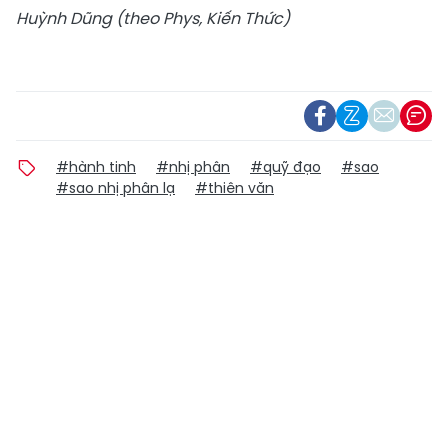
Huỳnh Dũng (theo Phys, Kiến Thức)
#hành tinh
#nhị phân
#quỹ đạo
#sao
#sao nhị phân lạ
#thiên văn