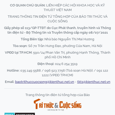
CƠ QUAN CHỦ QUẢN:
LIÊN HIỆP CÁC HỘI KHOA HỌC VÀ KỸ
THUẬT VIỆT NAM
TRANG THÔNG TIN ĐIỆN TỬ TỔNG HỢP CỦA BÁO TRI THỨC VÀ
CUỘC SỐNG
Giấy phép số 113/GP-TTĐT do Cục Phát thanh, truyền hình và Thông
tin điện tử - Bộ Thông tin và Truyền thông cấp ngày 08/07/2021
Tổng Biên tập:
Nhà báo Nguyễn Thị Mai Hương
Tòa soạn:
Số 70 Trần Hưng Đạo, phường Cửa Nam, Hà Nội
VPĐD tại TP.HCM:
590/24 Phan Văn Trị, phường Hạnh Thông, Thành
phố Hồ Chí Minh
Điện thoại:
024 6 254 3519
Hotline:
035 249 5588 / 096 523 7756 (Toà soạn Hà Nội) / 091 122
1222 (VPĐD TPHCM)
Email:
baotrithuccuocsong@kienthuc.net.vn
-
tkts@kienthuc.net.vn
Trang thông tin điện tử tổng hợp của Báo