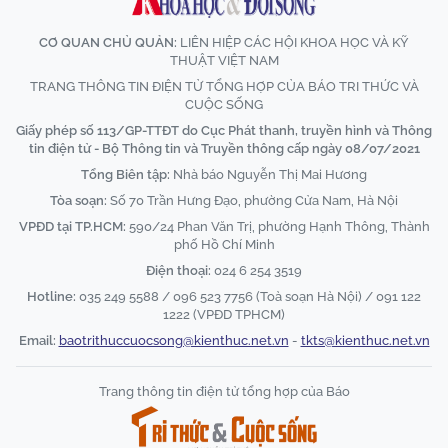
CƠ QUAN CHỦ QUẢN:
LIÊN HIỆP CÁC HỘI KHOA HỌC VÀ KỸ
THUẬT VIỆT NAM
TRANG THÔNG TIN ĐIỆN TỬ TỔNG HỢP CỦA BÁO TRI THỨC VÀ
CUỘC SỐNG
Giấy phép số 113/GP-TTĐT do Cục Phát thanh, truyền hình và Thông
tin điện tử - Bộ Thông tin và Truyền thông cấp ngày 08/07/2021
Tổng Biên tập:
Nhà báo Nguyễn Thị Mai Hương
Tòa soạn:
Số 70 Trần Hưng Đạo, phường Cửa Nam, Hà Nội
VPĐD tại TP.HCM:
590/24 Phan Văn Trị, phường Hạnh Thông, Thành
phố Hồ Chí Minh
Điện thoại:
024 6 254 3519
Hotline:
035 249 5588 / 096 523 7756 (Toà soạn Hà Nội) / 091 122
1222 (VPĐD TPHCM)
Email:
baotrithuccuocsong@kienthuc.net.vn
-
tkts@kienthuc.net.vn
Trang thông tin điện tử tổng hợp của Báo