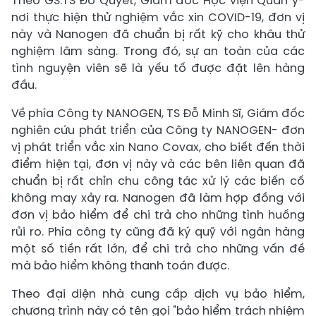
Theo GS.TS Đỗ Quyết, Giám đốc Học viện Quân y-
nơi thực hiện thử nghiệm vắc xin COVID-19, đơn vị
này và Nanogen đã chuẩn bị rất kỹ cho khâu thử
nghiệm lâm sàng. Trong đó, sự an toàn của các
tình nguyện viên sẽ là yếu tố được đặt lên hàng
đầu.
Về phía Công ty NANOGEN, TS Đỗ Minh Sĩ, Giám đốc
nghiên cứu phát triển của Công ty NANOGEN- đơn
vị phát triển vắc xin Nano Covax, cho biết đến thời
điểm hiện tại, đơn vị này và các bên liên quan đã
chuẩn bị rất chỉn chu công tác xử lý các biến cố
không may xảy ra. Nanogen đã làm hợp đồng với
đơn vị bảo hiểm để chi trả cho những tình huống
rủi ro. Phía công ty cũng đã ký quỹ với ngân hàng
một số tiền rất lớn, để chi trả cho những vấn đề
mà bảo hiểm không thanh toán được.
Theo đại diện nhà cung cấp dịch vụ bảo hiểm,
chương trình này có tên gọi "bảo hiểm trách nhiệm