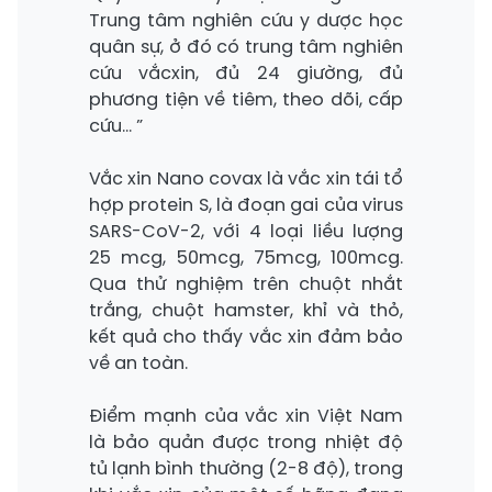
Trung tâm nghiên cứu y dược học
quân sự, ở đó có trung tâm nghiên
cứu vắcxin, đủ 24 giường, đủ
phương tiện về tiêm, theo dõi, cấp
cứu… ”
Vắc xin Nano covax là vắc xin tái tổ
hợp protein S, là đoạn gai của virus
SARS-CoV-2, với 4 loại liều lượng
25 mcg, 50mcg, 75mcg, 100mcg.
Qua thử nghiệm trên chuột nhắt
trắng, chuột hamster, khỉ và thỏ,
kết quả cho thấy vắc xin đảm bảo
về an toàn.
Điểm mạnh của vắc xin Việt Nam
là bảo quản được trong nhiệt độ
tủ lạnh bình thường (2-8 độ), trong