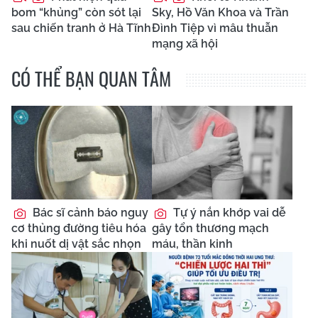
bom “khủng” còn sót lại
Sky, Hồ Văn Khoa và Trần
sau chiến tranh ở Hà Tĩnh
Đình Tiệp vì mâu thuẫn
mạng xã hội
CÓ THỂ BẠN QUAN TÂM
Bác sĩ cảnh báo nguy
Tự ý nắn khớp vai dễ
cơ thủng đường tiêu hóa
gây tổn thương mạch
khi nuốt dị vật sắc nhọn
máu, thần kinh