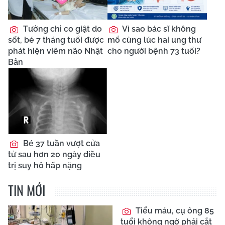
Tưởng chỉ co giật do
Vì sao bác sĩ không
sốt, bé 7 tháng tuổi được
mổ cùng lúc hai ung thư
phát hiện viêm não Nhật
cho người bệnh 73 tuổi?
Bản
Bé 37 tuần vượt cửa
tử sau hơn 20 ngày điều
trị suy hô hấp nặng
TIN MỚI
Tiểu máu, cụ ông 85
tuổi không ngờ phải cắt