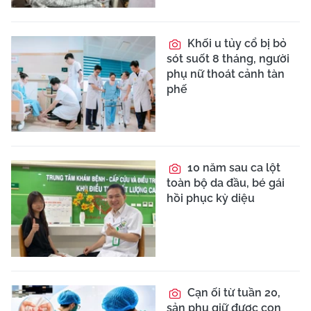
Khối u tủy cổ bị bỏ
sót suốt 8 tháng, người
phụ nữ thoát cảnh tàn
phế
10 năm sau ca lột
toàn bộ da đầu, bé gái
hồi phục kỳ diệu
Cạn ối từ tuần 20,
sản phụ giữ được con