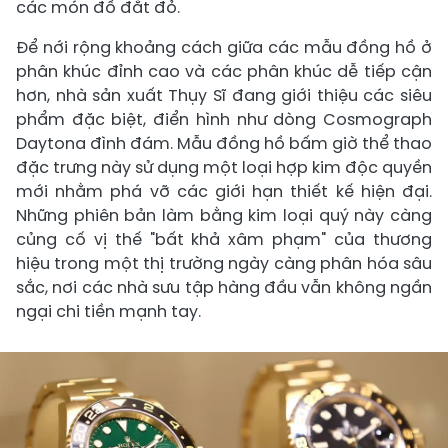
các món đồ đắt đỏ.
Để nới rộng khoảng cách giữa các mẫu đồng hồ ở
phân khúc đỉnh cao và các phân khúc dễ tiếp cận
hơn, nhà sản xuất Thụy Sĩ đang giới thiệu các siêu
phẩm đặc biệt, điển hình như dòng Cosmograph
Daytona đình đám. Mẫu đồng hồ bấm giờ thể thao
đặc trưng này sử dụng một loại hợp kim độc quyền
mới nhằm phá vỡ các giới hạn thiết kế hiện đại.
Những phiên bản làm bằng kim loại quý này càng
củng cố vị thế "bất khả xâm phạm" của thương
hiệu trong một thị trường ngày càng phân hóa sâu
sắc, nơi các nhà sưu tập hàng đầu vẫn không ngần
ngại chi tiền mạnh tay.