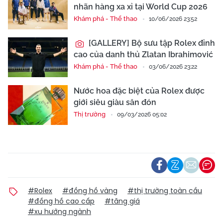
nhãn hàng xa xỉ tại World Cup 2026
Khám phá - Thể thao
10/06/2026 23:52
[GALLERY] Bộ sưu tập Rolex đỉnh
cao của danh thủ Zlatan Ibrahimović
Khám phá - Thể thao
03/06/2026 23:22
Nước hoa đặc biệt của Rolex được
giới siêu giàu săn đón
Thị trường
09/03/2026 05:02
#Rolex
#đồng hồ vàng
#thị trường toàn cầu
#đồng hồ cao cấp
#tăng giá
#xu hướng ngành