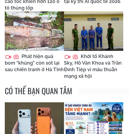
cao tốc khiến hơn 120 ô
tại kỳ thi AI quốc tế 2026
tô thủng lốp
Phát hiện quả
Khởi tố Khánh
bom “khủng” còn sót lại
Sky, Hồ Văn Khoa và Trần
sau chiến tranh ở Hà Tĩnh
Đình Tiệp vì mâu thuẫn
mạng xã hội
CÓ THỂ BẠN QUAN TÂM