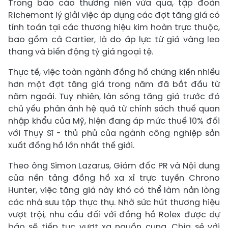
Trong báo cáo thường niên vừa qua, tập đoàn
Richemont lý giải việc áp dụng các đợt tăng giá có
tính toán tại các thương hiệu kim hoàn trực thuộc,
bao gồm cả Cartier, là do áp lực từ giá vàng leo
thang và biến động tỷ giá ngoại tệ.
Thực tế, việc toàn ngành đồng hồ chứng kiến nhiều
hơn một đợt tăng giá trong năm đã bắt đầu từ
năm ngoái. Tuy nhiên, làn sóng tăng giá trước đó
chủ yếu phản ánh hệ quả từ chính sách thuế quan
nhập khẩu của Mỹ, hiện đang áp mức thuế 10% đối
với Thụy Sĩ - thủ phủ của ngành công nghiệp sản
xuất đồng hồ lớn nhất thế giới.
Theo ông Simon Lazarus, Giám đốc PR và Nội dung
của nền tảng đồng hồ xa xỉ trực tuyến Chrono
Hunter, việc tăng giá này khó có thể làm nản lòng
các nhà sưu tập thực thụ. Nhờ sức hút thương hiệu
vượt trội, nhu cầu đối với đồng hồ Rolex được dự
báo sẽ tiếp tục vượt xa nguồn cung. Chia sẻ với