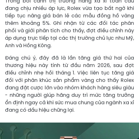
Trong bối cảnh thị trường hàng xa xỉ toàn cầu
đang chịu nhiều áp lực, Rolex vừa tạo bất ngờ khi
tiếp tục nâng giá bán lẻ các mẫu đồng hồ vàng
thêm khoảng 5%. Ghi nhận từ các đối tác phân
phối và giới phân tích cho thấy, đợt điều chỉnh này
áp dụng trực tiếp tại các thị trường chủ lực như Mỹ,
Anh và Hồng Kông.
Đáng chú ý, đây đã là lần tăng giá thứ hai của
thương hiệu này tính từ đầu năm 2026, sau đợt
điều chỉnh nhẹ hồi tháng 1. Việc liên tục tăng giá
đối với phân khúc sản phẩm vàng cho thấy Rolex
đang đặt cược lớn vào nhóm khách hàng siêu giàu
- những người giúp hãng duy trì mức tăng trưởng
ổn định ngay cả khi sức mua chung của ngành xa xỉ
đang có dấu hiệu chững lại.