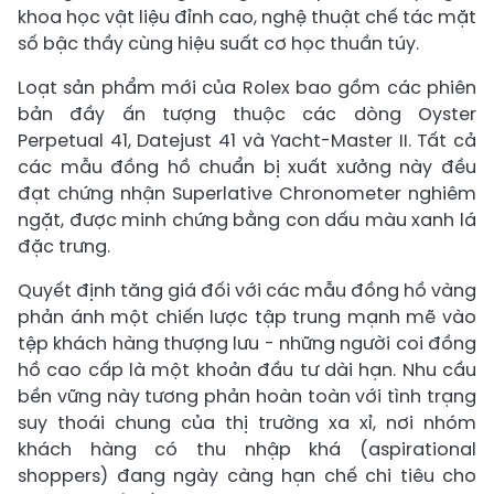
khoa học vật liệu đỉnh cao, nghệ thuật chế tác mặt
số bậc thầy cùng hiệu suất cơ học thuần túy.
Loạt sản phẩm mới của Rolex bao gồm các phiên
bản đầy ấn tượng thuộc các dòng Oyster
Perpetual 41, Datejust 41 và Yacht-Master II. Tất cả
các mẫu đồng hồ chuẩn bị xuất xưởng này đều
đạt chứng nhận Superlative Chronometer nghiêm
ngặt, được minh chứng bằng con dấu màu xanh lá
đặc trưng.
Quyết định tăng giá đối với các mẫu đồng hồ vàng
phản ánh một chiến lược tập trung mạnh mẽ vào
tệp khách hàng thượng lưu - những người coi đồng
hồ cao cấp là một khoản đầu tư dài hạn. Nhu cầu
bền vững này tương phản hoàn toàn với tình trạng
suy thoái chung của thị trường xa xỉ, nơi nhóm
khách hàng có thu nhập khá (aspirational
shoppers) đang ngày càng hạn chế chi tiêu cho