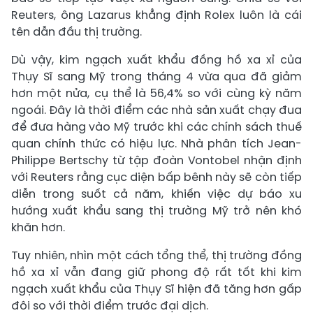
Reuters, ông Lazarus khẳng định Rolex luôn là cái
tên dẫn đầu thị trường.
Dù vậy, kim ngạch xuất khẩu đồng hồ xa xỉ của
Thụy Sĩ sang Mỹ trong tháng 4 vừa qua đã giảm
hơn một nửa, cụ thể là 56,4% so với cùng kỳ năm
ngoái. Đây là thời điểm các nhà sản xuất chạy đua
để đưa hàng vào Mỹ trước khi các chính sách thuế
quan chính thức có hiệu lực. Nhà phân tích Jean-
Philippe Bertschy từ tập đoàn Vontobel nhận định
với Reuters rằng cục diện bấp bênh này sẽ còn tiếp
diễn trong suốt cả năm, khiến việc dự báo xu
hướng xuất khẩu sang thị trường Mỹ trở nên khó
khăn hơn.
Tuy nhiên, nhìn một cách tổng thể, thị trường đồng
hồ xa xỉ vẫn đang giữ phong độ rất tốt khi kim
ngạch xuất khẩu của Thụy Sĩ hiện đã tăng hơn gấp
đôi so với thời điểm trước đại dịch.