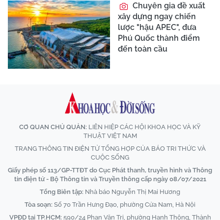
Chuyên gia đề xuất
xây dựng ngay chiến
lược "hậu APEC", đưa
Phú Quốc thành điểm
đến toàn cầu
CƠ QUAN CHỦ QUẢN:
LIÊN HIỆP CÁC HỘI KHOA HỌC VÀ KỸ
THUẬT VIỆT NAM
TRANG THÔNG TIN ĐIỆN TỬ TỔNG HỢP CỦA BÁO TRI THỨC VÀ
CUỘC SỐNG
Giấy phép số 113/GP-TTĐT do Cục Phát thanh, truyền hình và Thông
tin điện tử - Bộ Thông tin và Truyền thông cấp ngày 08/07/2021
Tổng Biên tập:
Nhà báo Nguyễn Thị Mai Hương
Tòa soạn:
Số 70 Trần Hưng Đạo, phường Cửa Nam, Hà Nội
VPĐD tại TP.HCM:
590/24 Phan Văn Trị, phường Hạnh Thông, Thành