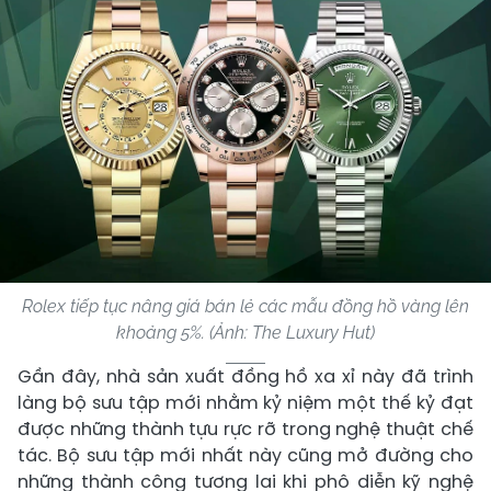
Rolex tiếp tục nâng giá bán lẻ các mẫu đồng hồ vàng lên
khoảng 5%. (Ảnh: The Luxury Hut)
Gần đây, nhà sản xuất đồng hồ xa xỉ này đã trình
làng bộ sưu tập mới nhằm kỷ niệm một thế kỷ đạt
được những thành tựu rực rỡ trong nghệ thuật chế
tác. Bộ sưu tập mới nhất này cũng mở đường cho
những thành công tương lai khi phô diễn kỹ nghệ