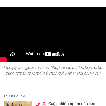
Mời quý độc giả xem video: Pháp: Nhiều thương hiệu rời bỏ
trung tâm thương mại để phản đối Shein/ Nguồn: VTV24
BÀI LIÊN QUAN
Cuộc chiến ngầm của các