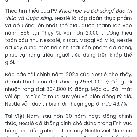
Theo tìm hiểu của PV
Khoa học và Đời sống/ Báo Tri
thức và Cuộc sống
, Nestlé là tập đoàn thực phẩm
và đồ uống lớn nhất thế giới, được thành lập vào
năm 1866 tại Thụy Sĩ. Với hơn 2.000 thương hiệu
toàn cầu như Nescafé, KitKat, Maggi và Milo, Nestlé
đã xây dựng một hệ sinh thái sản phẩm đa dạng,
phục vụ hàng triệu người tiêu dùng trên khắp thế
giới.
Báo cáo tài chính năm 2024 của Nestlé cho thấy,
doanh thu thuần đạt khoảng 2.558.000 tỷ đồng, lợi
nhuận ròng đạt 304.800 tỷ đồng. Mặc dù đối mặt
với áp lực từ sức mua suy yếu và biến động tỷ giá,
Nestlé vẫn duy trì biên lợi nhuận gộp ở mức 46,7%.
Tại Việt Nam, sau hơn 30 năm hoạt động chính
thức, Nestlé đã khẳng định chỗ đứng trong lĩnh vực
hàng tiêu dùng nhanh. Hiện nay Nestlé Việt Nam có