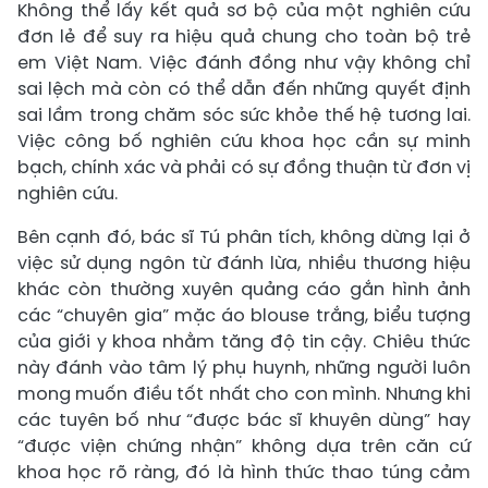
Không thể lấy kết quả sơ bộ của một nghiên cứu
đơn lẻ để suy ra hiệu quả chung cho toàn bộ trẻ
em Việt Nam. Việc đánh đồng như vậy không chỉ
sai lệch mà còn có thể dẫn đến những quyết định
sai lầm trong chăm sóc sức khỏe thế hệ tương lai.
Việc công bố nghiên cứu khoa học cần sự minh
bạch, chính xác và phải có sự đồng thuận từ đơn vị
nghiên cứu.
Bên cạnh đó, bác sĩ Tú phân tích, không dừng lại ở
việc sử dụng ngôn từ đánh lừa, nhiều thương hiệu
khác còn thường xuyên quảng cáo gắn hình ảnh
các “chuyên gia” mặc áo blouse trắng, biểu tượng
của giới y khoa nhằm tăng độ tin cậy. Chiêu thức
này đánh vào tâm lý phụ huynh, những người luôn
mong muốn điều tốt nhất cho con mình. Nhưng khi
các tuyên bố như “được bác sĩ khuyên dùng” hay
“được viện chứng nhận” không dựa trên căn cứ
khoa học rõ ràng, đó là hình thức thao túng cảm