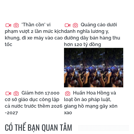
'Thần cồn' vi
Quảng cáo dưới
phạm vượt 2 lần mức kịch
danh nghĩa lương y,
khung, đi xe máy vào cao
đường dây bán hàng thu
tốc
hơn 120 tỷ đồng
Giảm hơn 17.000
Huấn Hoa Hồng và
cơ sở giáo dục công lập
loạt ồn ào pháp luật,
cả nước trước thềm 2026
giang hồ mạng gây xôn
-2027
xao
CÓ THỂ BẠN QUAN TÂM