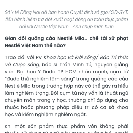
Sở Y tế Đồng Nai đã ban hành Quyết định số 530/QĐ-SYT,
tiến hành kiểm tra đột xuất hoạt động an toàn thực phẩm
đối với Nestlé Việt Nam - Ảnh chụp màn hình
Gian dối quảng cáo Nestlé Milo… chế tài xử phạt
Nestlé Việt Nam thế nào?
Trao đổi với PV
Khoa học và Đời sống/ Báo Tri thức
và Cuộc sống,
bác sĩ Trần Minh Tú, nguyên giảng
viên Đại học Y Dược TP HCM nhấn mạnh, cụm từ
“được thử nghiệm lâm sàng” trong quảng cáo của
Nestlé Milo trong trường hợp này có thể gây ra hiểu
lầm nghiêm trọng. Bởi cụm từ này vốn là thuật ngữ
chuyên môn trong y học, thường chỉ áp dụng cho
thuốc hoặc phương pháp điều trị có cơ sở khoa
học và kiểm nghiệm nghiêm ngặt.
Khi một sản phẩm thực phẩm vốn không phải