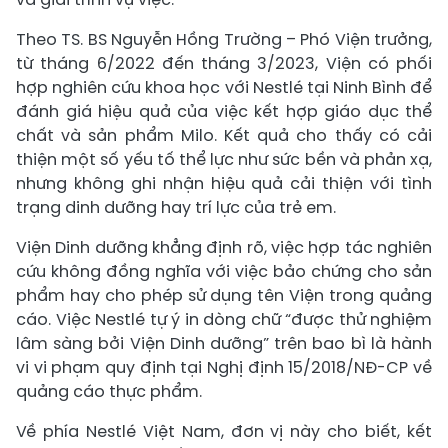
Theo TS. BS Nguyễn Hồng Trường – Phó Viện trưởng,
từ tháng 6/2022 đến tháng 3/2023, Viện có phối
hợp nghiên cứu khoa học với Nestlé tại Ninh Bình để
đánh giá hiệu quả của việc kết hợp giáo dục thể
chất và sản phẩm Milo. Kết quả cho thấy có cải
thiện một số yếu tố thể lực như sức bền và phản xạ,
nhưng không ghi nhận hiệu quả cải thiện với tình
trạng dinh dưỡng hay trí lực của trẻ em.
Viện Dinh dưỡng khẳng định rõ, việc hợp tác nghiên
cứu không đồng nghĩa với việc bảo chứng cho sản
phẩm hay cho phép sử dụng tên Viện trong quảng
cáo. Việc Nestlé tự ý in dòng chữ “được thử nghiệm
lâm sàng bởi Viện Dinh dưỡng” trên bao bì là hành
vi vi phạm quy định tại Nghị định 15/2018/NĐ-CP về
quảng cáo thực phẩm.
Về phía Nestlé Việt Nam, đơn vị này cho biết, kết