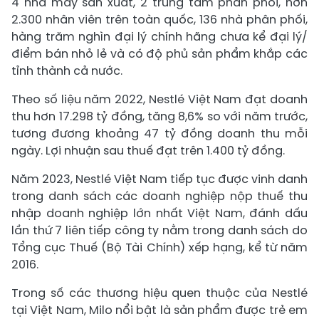
4 nhà máy sản xuất, 2 trung tâm phân phối, hơn
2.300 nhân viên trên toàn quốc, 136 nhà phân phối,
hàng trăm nghìn đại lý chính hãng chưa kể đại lý/
điểm bán nhỏ lẻ và có độ phủ sản phẩm khắp các
tỉnh thành cả nước.
Theo số liệu năm 2022, Nestlé Việt Nam đạt doanh
thu hơn 17.298 tỷ đồng, tăng 8,6% so với năm trước,
tương đương khoảng 47 tỷ đồng doanh thu mỗi
ngày. Lợi nhuận sau thuế đạt trên 1.400 tỷ đồng.
Năm 2023, Nestlé Việt Nam tiếp tục được vinh danh
trong danh sách các doanh nghiệp nộp thuế thu
nhập doanh nghiệp lớn nhất Việt Nam, đánh dấu
lần thứ 7 liên tiếp công ty nằm trong danh sách do
Tổng cục Thuế (Bộ Tài Chính) xếp hạng, kể từ năm
2016.
Trong số các thương hiệu quen thuộc của Nestlé
tại Việt Nam, Milo nổi bật là sản phẩm được trẻ em