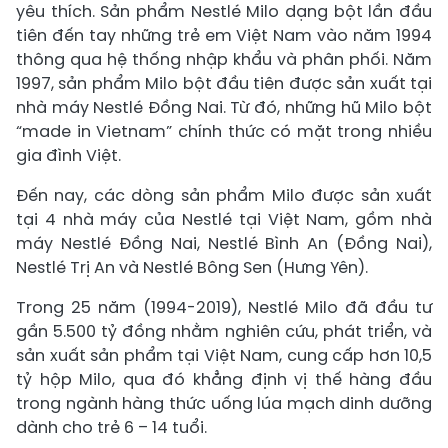
yêu thích. Sản phẩm Nestlé Milo dạng bột lần đầu
tiên đến tay những trẻ em Việt Nam vào năm 1994
thông qua hệ thống nhập khẩu và phân phối. Năm
1997, sản phẩm Milo bột đầu tiên được sản xuất tại
nhà máy Nestlé Đồng Nai. Từ đó, những hũ Milo bột
“made in Vietnam” chính thức có mặt trong nhiều
gia đình Việt.
Đến nay, các dòng sản phẩm Milo được sản xuất
tại 4 nhà máy của Nestlé tại Việt Nam, gồm nhà
máy Nestlé Đồng Nai, Nestlé Bình An (Đồng Nai),
Nestlé Trị An và Nestlé Bông Sen (Hưng Yên).
Trong 25 năm (1994-2019), Nestlé Milo đã đầu tư
gần 5.500 tỷ đồng nhằm nghiên cứu, phát triển, và
sản xuất sản phẩm tại Việt Nam, cung cấp hơn 10,5
tỷ hộp Milo, qua đó khẳng định vị thế hàng đầu
trong ngành hàng thức uống lúa mạch dinh dưỡng
dành cho trẻ 6 – 14 tuổi.