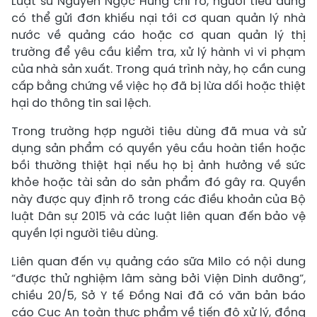
Luật sư Nguyễn Ngọc Hùng chỉ rõ, người tiêu dùng
có thể gửi đơn khiếu nại tới cơ quan quản lý nhà
nước về quảng cáo hoặc cơ quan quản lý thị
trường để yêu cầu kiểm tra, xử lý hành vi vi phạm
của nhà sản xuất. Trong quá trình này, họ cần cung
cấp bằng chứng về việc họ đã bị lừa dối hoặc thiệt
hại do thông tin sai lệch.
Trong trường hợp người tiêu dùng đã mua và sử
dụng sản phẩm có quyền yêu cầu hoàn tiền hoặc
bồi thường thiệt hại nếu họ bị ảnh hưởng về sức
khỏe hoặc tài sản do sản phẩm đó gây ra. Quyền
này được quy định rõ trong các điều khoản của Bộ
luật Dân sự 2015 và các luật liên quan đến bảo vệ
quyền lợi người tiêu dùng.
Liên quan đến vụ quảng cáo sữa Milo có nội dung
“được thử nghiệm lâm sàng bởi Viện Dinh dưỡng”,
chiều 20/5, Sở Y tế Đồng Nai đã có văn bản báo
cáo Cục An toàn thực phẩm về tiến độ xử lý, đồng