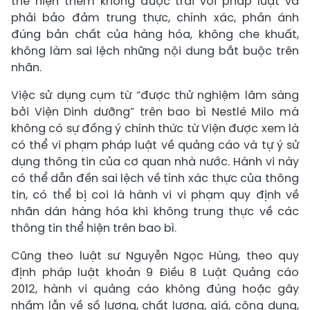
thể hiện thêm không được trái với pháp luật và
phải bảo đảm trung thực, chính xác, phản ánh
đúng bản chất của hàng hóa, không che khuất,
không làm sai lệch những nội dung bắt buộc trên
nhãn.
Việc sử dụng cụm từ “được thử nghiệm lâm sàng
bởi Viện Dinh dưỡng” trên bao bì Nestlé Milo mà
không có sự đồng ý chính thức từ Viện được xem là
có thể vi phạm pháp luật về quảng cáo và tự ý sử
dụng thông tin của cơ quan nhà nước. Hành vi này
có thể dẫn đến sai lệch về tính xác thực của thông
tin, có thể bị coi là hành vi vi phạm quy định về
nhãn dán hàng hóa khi không trung thực về các
thông tin thể hiện trên bao bì.
Cũng theo luật sư Nguyễn Ngọc Hùng, theo quy
định pháp luật khoản 9 Điều 8 Luật Quảng cáo
2012, hành vi quảng cáo không đúng hoặc gây
nhầm lẫn về số lượng, chất lượng, giá, công dụng,