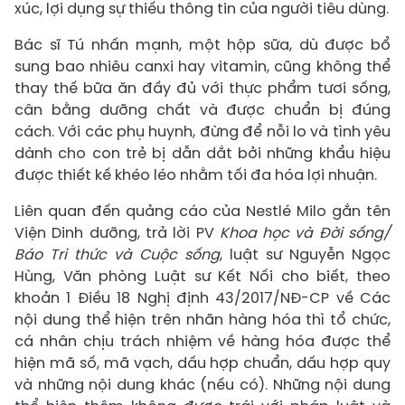
xúc, lợi dụng sự thiếu thông tin của người tiêu dùng.
Bác sĩ Tú nhấn mạnh, một hộp sữa, dù được bổ
sung bao nhiêu canxi hay vitamin, cũng không thể
thay thế bữa ăn đầy đủ với thực phẩm tươi sống,
cân bằng dưỡng chất và được chuẩn bị đúng
cách. Với các phụ huynh, đừng để nỗi lo và tình yêu
dành cho con trẻ bị dẫn dắt bởi những khẩu hiệu
được thiết kế khéo léo nhằm tối đa hóa lợi nhuận.
Liên quan đến quảng cáo của Nestlé Milo gắn tên
Viện Dinh dưỡng, trả lời PV
Khoa học và Đời sống/
Báo Tri thức và Cuộc sống
, luật sư Nguyễn Ngọc
Hùng, Văn phòng Luật sư Kết Nối cho biết, theo
khoản 1 Điều 18 Nghị định 43/2017/NĐ-CP về Các
nội dung thể hiện trên nhãn hàng hóa thì tổ chức,
cá nhân chịu trách nhiệm về hàng hóa được thể
hiện mã số, mã vạch, dấu hợp chuẩn, dấu hợp quy
và những nội dung khác (nếu có). Những nội dung