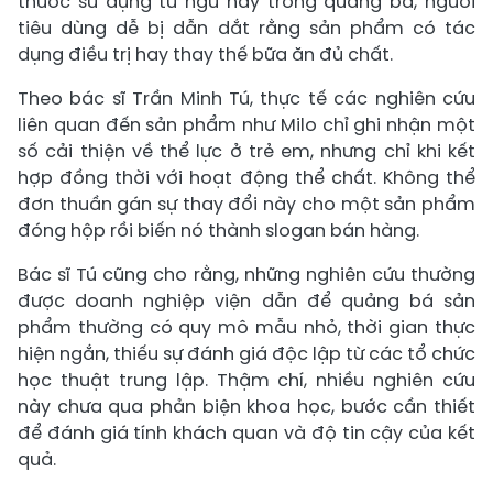
thuốc sử dụng từ ngữ này trong quảng bá, người
tiêu dùng dễ bị dẫn dắt rằng sản phẩm có tác
dụng điều trị hay thay thế bữa ăn đủ chất.
Theo bác sĩ Trần Minh Tú, thực tế các nghiên cứu
liên quan đến sản phẩm như Milo chỉ ghi nhận một
số cải thiện về thể lực ở trẻ em, nhưng chỉ khi kết
hợp đồng thời với hoạt động thể chất. Không thể
đơn thuần gán sự thay đổi này cho một sản phẩm
đóng hộp rồi biến nó thành slogan bán hàng.
Bác sĩ Tú cũng cho rằng, những nghiên cứu thường
được doanh nghiệp viện dẫn để quảng bá sản
phẩm thường có quy mô mẫu nhỏ, thời gian thực
hiện ngắn, thiếu sự đánh giá độc lập từ các tổ chức
học thuật trung lập. Thậm chí, nhiều nghiên cứu
này chưa qua phản biện khoa học, bước cần thiết
để đánh giá tính khách quan và độ tin cậy của kết
quả.