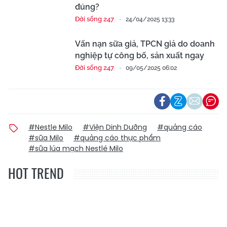
đúng?
Đời sống 247
24/04/2025 13:33
Vấn nạn sữa giả, TPCN giả do doanh
nghiệp tự công bố, sản xuất ngay
Đời sống 247
09/05/2025 06:02
#Nestle Milo
#Viện Dinh Dưỡng
#quảng cáo
#sữa Milo
#quảng cáo thực phẩm
#sữa lúa mạch Nestlé Milo
HOT TREND