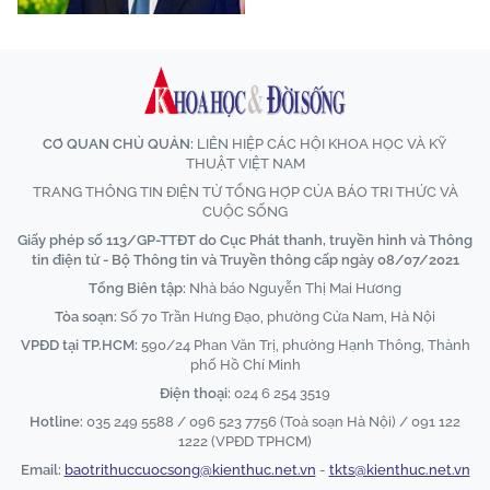
CƠ QUAN CHỦ QUẢN:
LIÊN HIỆP CÁC HỘI KHOA HỌC VÀ KỸ
THUẬT VIỆT NAM
TRANG THÔNG TIN ĐIỆN TỬ TỔNG HỢP CỦA BÁO TRI THỨC VÀ
CUỘC SỐNG
Giấy phép số 113/GP-TTĐT do Cục Phát thanh, truyền hình và Thông
tin điện tử - Bộ Thông tin và Truyền thông cấp ngày 08/07/2021
Tổng Biên tập:
Nhà báo Nguyễn Thị Mai Hương
Tòa soạn:
Số 70 Trần Hưng Đạo, phường Cửa Nam, Hà Nội
VPĐD tại TP.HCM:
590/24 Phan Văn Trị, phường Hạnh Thông, Thành
phố Hồ Chí Minh
Điện thoại:
024 6 254 3519
Hotline:
035 249 5588 / 096 523 7756 (Toà soạn Hà Nội) / 091 122
1222 (VPĐD TPHCM)
Email:
baotrithuccuocsong@kienthuc.net.vn
-
tkts@kienthuc.net.vn