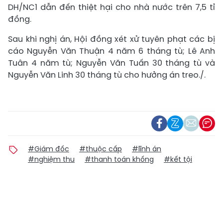
DH/NC1 dẫn đến thiệt hại cho nhà nước trên 7,5 tỉ
đồng.
Sau khi nghị án, Hội đồng xét xử tuyên phạt các bị
cáo Nguyễn Văn Thuận 4 năm 6 tháng tù; Lê Anh
Tuân 4 năm tù; Nguyễn Văn Tuấn 30 tháng tù và
Nguyễn Văn Linh 30 tháng tù cho hưởng án treo./.
#Giám đốc
#thuộc cấp
#lĩnh án
#nghiệm thu
#thanh toán khống
#kết tội