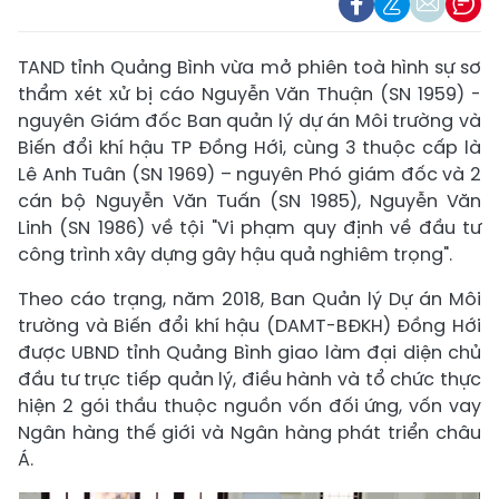
TAND tỉnh Quảng Bình vừa mở phiên toà hình sự sơ
thẩm xét xử bị cáo Nguyễn Văn Thuận (SN 1959) -
nguyên Giám đốc Ban quản lý dự án Môi trường và
Biến đổi khí hậu TP Đồng Hới, cùng 3 thuộc cấp là
Lê Anh Tuân (SN 1969) – nguyên Phó giám đốc và 2
cán bộ Nguyễn Văn Tuấn (SN 1985), Nguyễn Văn
Linh (SN 1986) về tội "Vi phạm quy định về đầu tư
công trình xây dựng gây hậu quả nghiêm trọng".
Theo cáo trạng, năm 2018, Ban Quản lý Dự án Môi
trường và Biến đổi khí hậu (DAMT-BĐKH) Đồng Hới
được UBND tỉnh Quảng Bình giao làm đại diện chủ
đầu tư trực tiếp quản lý, điều hành và tổ chức thực
hiện 2 gói thầu thuộc nguồn vốn đối ứng, vốn vay
Ngân hàng thế giới và Ngân hàng phát triển châu
Á.