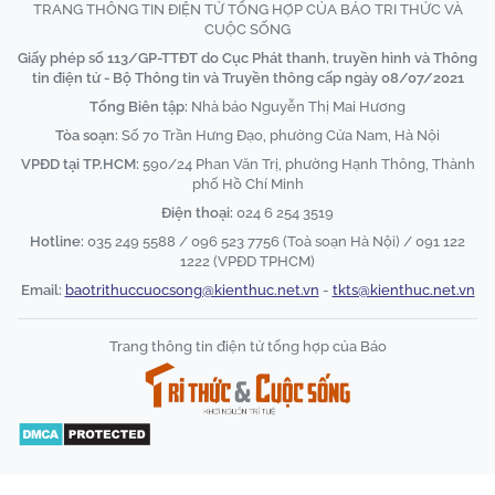
TRANG THÔNG TIN ĐIỆN TỬ TỔNG HỢP CỦA BÁO TRI THỨC VÀ
CUỘC SỐNG
Giấy phép số 113/GP-TTĐT do Cục Phát thanh, truyền hình và Thông
tin điện tử - Bộ Thông tin và Truyền thông cấp ngày 08/07/2021
Tổng Biên tập:
Nhà báo Nguyễn Thị Mai Hương
Tòa soạn:
Số 70 Trần Hưng Đạo, phường Cửa Nam, Hà Nội
VPĐD tại TP.HCM:
590/24 Phan Văn Trị, phường Hạnh Thông, Thành
phố Hồ Chí Minh
Điện thoại:
024 6 254 3519
Hotline:
035 249 5588 / 096 523 7756 (Toà soạn Hà Nội) / 091 122
1222 (VPĐD TPHCM)
Email:
baotrithuccuocsong@kienthuc.net.vn
-
tkts@kienthuc.net.vn
Trang thông tin điện tử tổng hợp của Báo