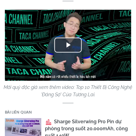
Play
Video
Mời quý độc giả xem thêm video: Top 10 Thiết Bị Công Nghệ
'Đáng Sợ' Của Tương Lai.
BÀI LIÊN QUAN
Sharge Silverwing Pro Pin dự
phòng trong suốt 20.000mAh, công
suất 140W