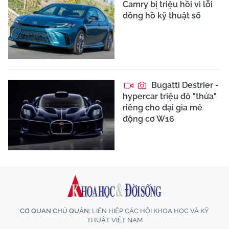
Camry bị triệu hồi vì lỗi
đồng hồ kỹ thuật số
Bugatti Destrier -
hypercar triệu đô "thửa"
riêng cho đại gia mê
động cơ W16
CƠ QUAN CHỦ QUẢN:
LIÊN HIỆP CÁC HỘI KHOA HỌC VÀ KỸ
THUẬT VIỆT NAM