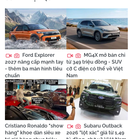
Ford Explorer
MG4X mở bán chỉ
2027 nâng cấp mạnh tay
từ 349 triệu đồng - SUV
- thêm ba màn hình tiêu
cỡ C điện có thể về Việt
chuẩn
Nam
Cristiano Ronaldo "show
Subaru Outback
hàng" khoe dàn siêu xe
2026 "lột xác" giá từ 1,49