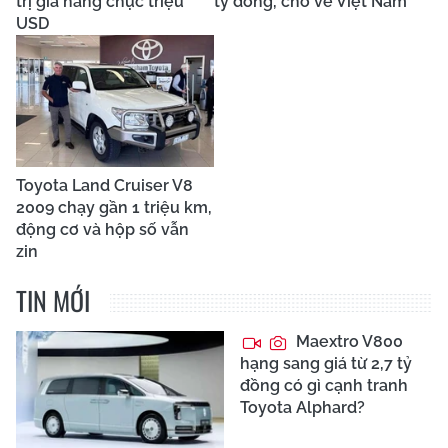
trị giá hàng chục triệu
tỷ đồng, chờ về Việt Nam
USD
Toyota Land Cruiser V8
2009 chạy gần 1 triệu km,
động cơ và hộp số vẫn
zin
TIN MỚI
Maextro V800
hạng sang giá từ 2,7 tỷ
đồng có gì cạnh tranh
Toyota Alphard?