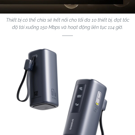
Thiết bị có thể chia sẻ kết nối cho tối đa 10 thiết bị, đạt tốc
độ tải xuống 150 Mbps và hoạt động liên tục 114 giờ.