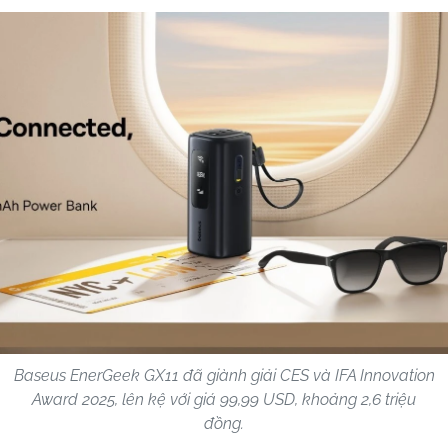
Baseus EnerGeek GX11 đã giành giải CES và IFA Innovation
Award 2025, lên kệ với giá 99,99 USD, khoảng 2,6 triệu
đồng.