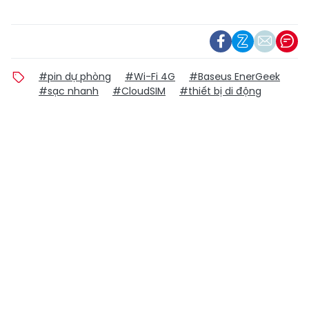
#pin dự phòng
#Wi-Fi 4G
#Baseus EnerGeek
#sạc nhanh
#CloudSIM
#thiết bị di động