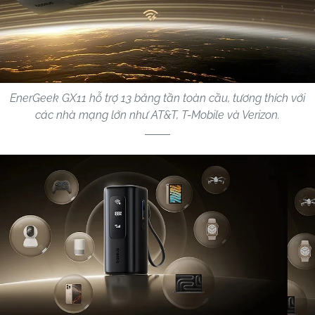
EnerGeek GX11 hỗ trợ 13 băng tần toàn cầu, tương thích với
các nhà mạng lớn như AT&T, T-Mobile và Verizon.