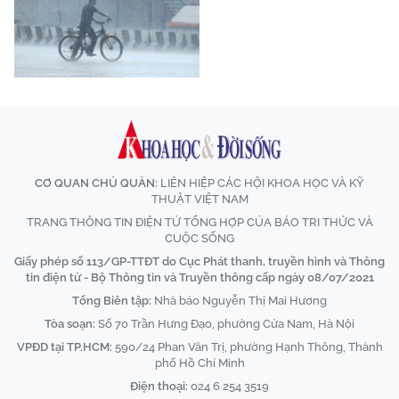
CƠ QUAN CHỦ QUẢN:
LIÊN HIỆP CÁC HỘI KHOA HỌC VÀ KỸ
THUẬT VIỆT NAM
TRANG THÔNG TIN ĐIỆN TỬ TỔNG HỢP CỦA BÁO TRI THỨC VÀ
CUỘC SỐNG
Giấy phép số 113/GP-TTĐT do Cục Phát thanh, truyền hình và Thông
tin điện tử - Bộ Thông tin và Truyền thông cấp ngày 08/07/2021
Tổng Biên tập:
Nhà báo Nguyễn Thị Mai Hương
Tòa soạn:
Số 70 Trần Hưng Đạo, phường Cửa Nam, Hà Nội
VPĐD tại TP.HCM:
590/24 Phan Văn Trị, phường Hạnh Thông, Thành
phố Hồ Chí Minh
Điện thoại:
024 6 254 3519