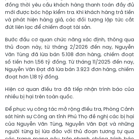
đồng thời yêu cầu khách hàng thanh toán đầy đủ
mới được bóc hộp kiểm tra. Khi khách hàng trả tiền
và phát hiện hàng giả, các đối tượng lập tức cắt
đứt liên lạc để chiếm đoạt tài sản.
Bước đầu cơ quan chức năng xác định, thông qua
thủ đoạn này, từ tháng 2/2026 đến nay, Nguyễn
Văn Tùng đã lừa bán 5.108 đơn hàng, chiếm đoạt
số tiền hơn 1,56 tỷ đồng. Từ tháng 11/2025 đến nay,
Nguyễn Văn Đạt đã lừa bán 3.923 đơn hàng, chiếm
đoạt hơn 1,18 tỷ đồng.
Hiện cơ quan điều tra đã tiếp nhận trình báo của
nhiều bị hại trên toàn quốc.
Để phục vụ công tác mở rộng điều tra, Phòng Cảnh
sát hình sự Công an tỉnh Phú Thọ đề nghị các bị hại
của Nguyễn Văn Tùng, Nguyễn Văn Đạt và những
người từng bị lừa đảo với thủ đoạn tương tự qua
các trang mạng nêu trên nhanh chóng trình báo