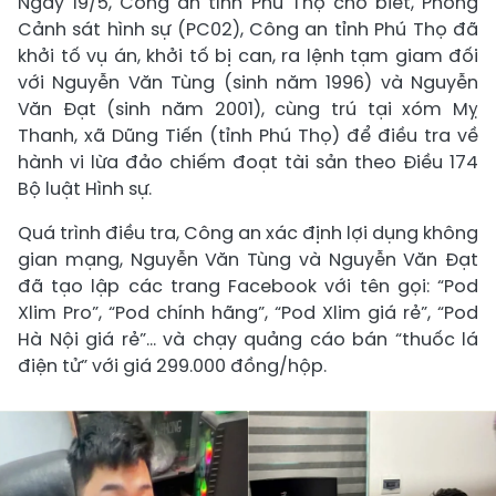
Ngày 19/5, Công an tỉnh Phú Thọ cho biết, Phòng
Cảnh sát hình sự (PC02), Công an tỉnh Phú Thọ đã
khởi tố vụ án, khởi tố bị can, ra lệnh tạm giam đối
với Nguyễn Văn Tùng (sinh năm 1996) và Nguyễn
Văn Đạt (sinh năm 2001), cùng trú tại xóm Mỵ
Thanh, xã Dũng Tiến (tỉnh Phú Thọ) để điều tra về
hành vi lừa đảo chiếm đoạt tài sản theo Điều 174
Bộ luật Hình sự.
Quá trình điều tra, Công an xác định lợi dụng không
gian mạng, Nguyễn Văn Tùng và Nguyễn Văn Đạt
đã tạo lập các trang Facebook với tên gọi: “Pod
Xlim Pro”, “Pod chính hãng”, “Pod Xlim giá rẻ”, “Pod
Hà Nội giá rẻ”… và chạy quảng cáo bán “thuốc lá
điện tử” với giá 299.000 đồng/hộp.