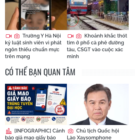
Trường Y Hà Nội
Khoảnh khắc thót
kỷ luật sinh viên vì phát
tim ở phố cà phê đường
ngôn thiếu chuẩn mực
tàu, CSGT vào cuộc xác
trên mạng
minh
CÓ THỂ BẠN QUAN TÂM
[INFOGRAPHIC] Cảnh
Chủ tịch Quốc hội
báo giả mạo giấy báo
Lào Xaysomphone