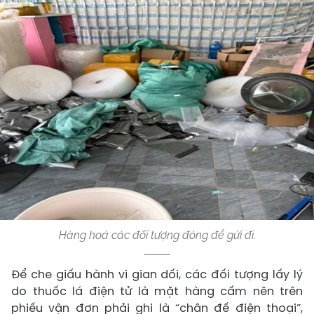
Hàng hoá các đối tượng đóng để gửi đi.
Để che giấu hành vi gian dối, các đối tượng lấy lý
do thuốc lá điện tử là mặt hàng cấm nên trên
phiếu vận đơn phải ghi là “chân đế điện thoại”,