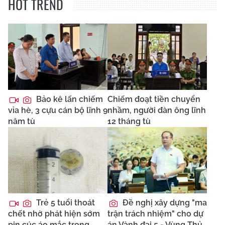
HOT TREND
Bảo kê lấn chiếm
Chiếm đoạt tiền chuyển
vỉa hè, 3 cựu cán bộ lĩnh 9
nhầm, người đàn ông lĩnh
năm tù
12 tháng tù
Trẻ 5 tuổi thoát
Đề nghị xây dựng "ma
chết nhờ phát hiện sớm
trận trách nhiệm" cho dự
pin cúc áo mắc trong
án Vành đai 5 - Vùng Thủ