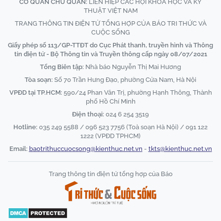
CƠ QUAN CHỦ QUẢN:
LIÊN HIỆP CÁC HỘI KHOA HỌC VÀ KỸ
THUẬT VIỆT NAM
TRANG THÔNG TIN ĐIỆN TỬ TỔNG HỢP CỦA BÁO TRI THỨC VÀ
CUỘC SỐNG
Giấy phép số 113/GP-TTĐT do Cục Phát thanh, truyền hình và Thông
tin điện tử - Bộ Thông tin và Truyền thông cấp ngày 08/07/2021
Tổng Biên tập:
Nhà báo Nguyễn Thị Mai Hương
Tòa soạn:
Số 70 Trần Hưng Đạo, phường Cửa Nam, Hà Nội
VPĐD tại TP.HCM:
590/24 Phan Văn Trị, phường Hạnh Thông, Thành
phố Hồ Chí Minh
Điện thoại:
024 6 254 3519
Hotline:
035 249 5588 / 096 523 7756 (Toà soạn Hà Nội) / 091 122
1222 (VPĐD TPHCM)
Email:
baotrithuccuocsong@kienthuc.net.vn
-
tkts@kienthuc.net.vn
Trang thông tin điện tử tổng hợp của Báo