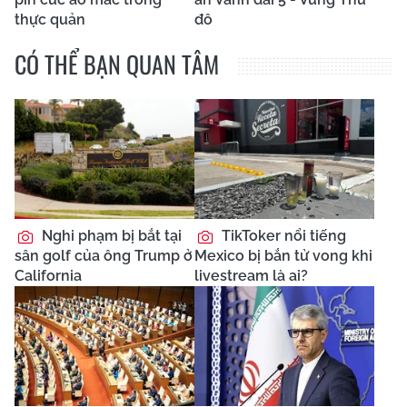
thực quản
đô
CÓ THỂ BẠN QUAN TÂM
Nghi phạm bị bắt tại
TikToker nổi tiếng
sân golf của ông Trump ở
Mexico bị bắn tử vong khi
California
livestream là ai?