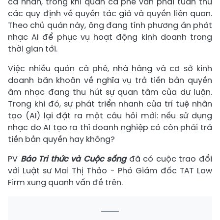
cá nhân, trong khi quán cà phê vẫn phải tuân thủ
các quy định về quyền tác giả và quyền liên quan.
Theo chủ quán này, ông đang tính phương án phát
nhạc AI để phục vụ hoạt động kinh doanh trong
thời gian tới.
Việc nhiều quán cà phê, nhà hàng và cơ sở kinh
doanh băn khoăn về nghĩa vụ trả tiền bản quyền
âm nhạc đang thu hút sự quan tâm của dư luận.
Trong khi đó, sự phát triển nhanh của trí tuệ nhân
tạo (AI) lại đặt ra một câu hỏi mới: nếu sử dụng
nhạc do AI tạo ra thì doanh nghiệp có còn phải trả
tiền bản quyền hay không?
PV
Báo Tri thức và Cuộc sống
đã có cuộc trao đổi
với Luật sư Mai Thị Thảo - Phó Giám đốc TAT Law
Firm xung quanh vấn đề trên.