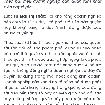
Theo bà, điều doanh nghiệp cần quan tâm nhất
hiện nay là gì?
Luật sư Mai Thị Thảo
: Tôi cho rằng doanh nghiệp
nên chuyển từ tư duy “có phải trả tiền bản quyền
hay không” sang tư duy “mình đang được cấp
những quyền gì”.
Theo Luật Sở hữu trí tuệ, việc khai thác các quyền
tài sản đối với tác phẩm phải được sự cho phép
của chủ thể quyền và thực hiện nghĩa vụ tài chính
theo quy định, trừ các trường hợp ngoại lệ do pháp
luật quy định. Do đó, một bản nhạc được AI hỗ trợ
tạo ra không đồng nghĩa doanh nghiệp có đầy đủ
quyền sử dụng trong mọi hoạt động kinh doanh.
Doanh nghiệp cần xác định rõ mình có được phát
nhạc tại cửa hàng, sử dụng trong quảng cáo, đăng
tải trên nền tảng số hay chuyển giao cho đối tác
hay không. Những quyền này phụ thuộc vào điều
khoản cấp phép của từng nền tảng hoặc từng nhà