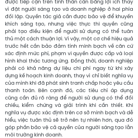
được tiếp cận trên tinh thần cân bằng lợi ích thay
vì đặt người sáng tạo và doanh nghiệp ở hai phía
đối lập. Quyền tác giả cần được bảo vệ để khuyến
khích sáng tạo, nhưng việc thực thi quyền cũng
phải tạo điều kiện để người sử dụng có thể tuân
thủ một cách thuận lợi. Vì vậy, một cơ chế hiệu quả
trước hết cần bảo đảm tính minh bạch về căn cứ
xác định mức phí, phạm vi quyền được cấp và loại
hình khai thác tương ứng. Đồng thời, doanh nghiệp
phải có khả năng dự liệu chi phí ngay từ khi xây
dựng kế hoạch kinh doanh, thay vì chỉ biết nghĩa vụ
của mình khi đã phát sinh tranh chấp hoặc yêu cầu
thanh toán. Bên cạnh đó, các tiêu chí áp dụng
cũng cần đủ rõ ràng để người sử dụng có thể đối
chiếu, kiểm chứng và giải trình khi cần thiết. Khi
nghĩa vụ được xác định trên cơ sở minh bạch và dễ
hiểu, việc tuân thủ sẽ trở nên tự nhiên hơn, qua đó
góp phần bảo vệ cả quyền của người sáng tạo lẫn
môi trường kinh doanh.