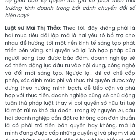
hệ giữa bảo vệ quyền tác giả và phát triển môi
trường kinh doanh trong bối cảnh chuyển đổi số
hiện nay?
Luật sư Mai Thị Thảo
: Theo tôi, đây không phải là
hai mục tiêu đối lập mà là hai yếu tố bổ trợ cho
nhau để hướng tới một nền kinh tế sáng tạo phát
triển bền vững. Khi quyền và lợi ích hợp pháp của
người sáng tạo được bảo đảm, doanh nghiệp sẽ
có thêm động lực đầu tư vào nội dung, công nghệ
và đổi mới sáng tạo. Ngược lại, khi cơ chế cấp
phép, xác định mức phí và thực thi quyền được xây
dựng theo hướng minh bạch, dễ tiếp cận và phù
hợp với thực tiễn, doanh nghiệp cũng sẽ chủ động
tuân thủ pháp luật thay vì coi quyền sở hữu trí tuệ
là một rủi ro khó dự đoán. Trong kỷ nguyên AI, câu
hỏi doanh nghiệp cần đặt ra không còn đơn thuần
là có phải trả tiền bản quyền hay không, mà là
mình đang được cấp những quyền gì và phạm vi sử