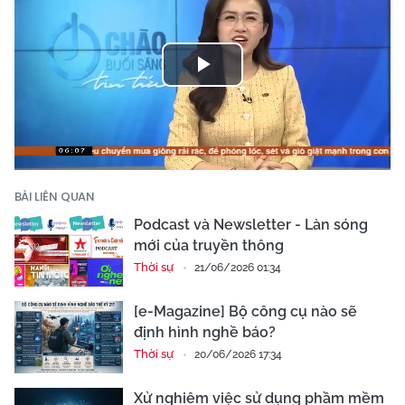
Play
Video
BÀI LIÊN QUAN
Podcast và Newsletter - Làn sóng
mới của truyền thông
Thời sự
21/06/2026 01:34
[e-Magazine] Bộ công cụ nào sẽ
định hình nghề báo?
Thời sự
20/06/2026 17:34
Xử nghiêm việc sử dụng phầm mềm