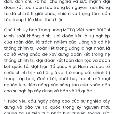
dân, dân chủ xã hội chủ nghĩa và sức mạnh đại
đoàn kết toàn dân tộc trong kỷ nguyên mới, Đảng
ta đã chỉ rõ 5 giải pháp, nhiệm vụ trọng tâm cần
tập trung triển khai thực hiện.
Chủ tịch Ủy ban Trung ương MTTQ Việt Nam Bùi Thị
Minh Hoài khẳng định, Đại đoàn kết là sự nghiệp
của toàn dân, là trách nhiệm của Đảng và cả hệ
thống chính trị. Đoàn kết trong Đảng là hạt nhân, là
cơ sở vững chắc để xây dựng đoàn kết trong hệ
thống chính trị, đại đoàn kết toàn dân tộc và đoàn
kết quốc tế. Mặt trận Tổ quốc Việt Nam và các tổ
chức chính trị - xã hội giữ vai trò nòng cốt chính trị
trong tập hợp, đoàn kết, phát huy mạnh mẽ mọi
nguồn lực, tiềm năng, sức sáng tạo của Nhân dân
cho sự nghiệp xây dựng và bảo vệ Tổ quốc.
“Trước yêu cầu ngày càng cao của sự nghiệp xây
dựng và bảo vệ Tổ quốc trong kỷ nguyên mới,
chúng ta sẽ tiếp tục phát huy truyền thống, sức