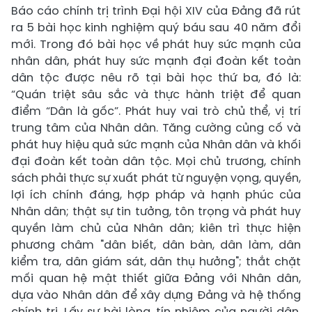
Báo cáo chính trị trình Đại hội XIV của Đảng đã rút
ra 5 bài học kinh nghiệm quý báu sau 40 năm đổi
mới. Trong đó bài học về phát huy sức mạnh của
nhân dân, phát huy sức mạnh đại đoàn kết toàn
dân tộc được nêu rõ tại bài học thứ ba, đó là:
“Quán triệt sâu sắc và thực hành triệt để quan
điểm “Dân là gốc”. Phát huy vai trò chủ thể, vị trí
trung tâm của Nhân dân. Tăng cường củng cố và
phát huy hiệu quả sức mạnh của Nhân dân và khối
đại đoàn kết toàn dân tộc. Mọi chủ trương, chính
sách phải thực sự xuất phát từ nguyện vọng, quyền,
lợi ích chính đáng, hợp pháp và hạnh phúc của
Nhân dân; thật sự tin tưởng, tôn trọng và phát huy
quyền làm chủ của Nhân dân; kiên trì thực hiện
phương châm "dân biết, dân bàn, dân làm, dân
kiểm tra, dân giám sát, dân thụ hưởng"; thắt chặt
mối quan hệ mật thiết giữa Đảng với Nhân dân,
dựa vào Nhân dân để xây dựng Đảng và hệ thống
chính trị. Lấy sự hài lòng, tín nhiệm của người dân,