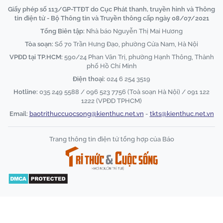
Giấy phép số 113/GP-TTĐT do Cục Phát thanh, truyền hình và Thông
tin điện tử - Bộ Thông tin và Truyền thông cấp ngày 08/07/2021
Tổng Biên tập:
Nhà báo Nguyễn Thị Mai Hương
Tòa soạn:
Số 70 Trần Hưng Đạo, phường Cửa Nam, Hà Nội
VPĐD tại TP.HCM:
590/24 Phan Văn Trị, phường Hạnh Thông, Thành
phố Hồ Chí Minh
Điện thoại:
024 6 254 3519
Hotline:
035 249 5588 / 096 523 7756 (Toà soạn Hà Nội) / 091 122
1222 (VPĐD TPHCM)
Email:
baotrithuccuocsong@kienthuc.net.vn
-
tkts@kienthuc.net.vn
Trang thông tin điện tử tổng hợp của Báo