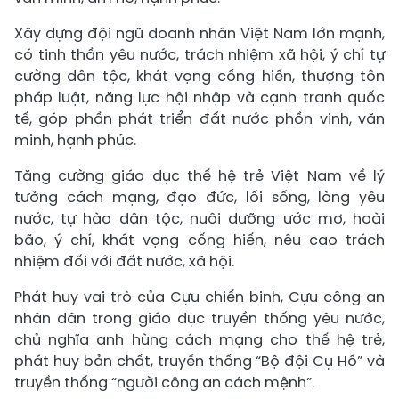
Xây dựng đội ngũ doanh nhân Việt Nam lớn mạnh,
có tinh thần yêu nước, trách nhiệm xã hội, ý chí tự
cường dân tộc, khát vọng cống hiến, thượng tôn
pháp luật, năng lực hội nhập và cạnh tranh quốc
tế, góp phần phát triển đất nước phồn vinh, văn
minh, hạnh phúc.
Tăng cường giáo dục thế hệ trẻ Việt Nam về lý
tưởng cách mạng, đạo đức, lối sống, lòng yêu
nước, tự hào dân tộc, nuôi dưỡng ước mơ, hoài
bão, ý chí, khát vọng cống hiến, nêu cao trách
nhiệm đối với đất nước, xã hội.
Phát huy vai trò của Cựu chiến binh, Cựu công an
nhân dân trong giáo dục truyền thống yêu nước,
chủ nghĩa anh hùng cách mạng cho thế hệ trẻ,
phát huy bản chất, truyền thống “Bộ đội Cụ Hồ” và
truyền thống “người công an cách mệnh”.