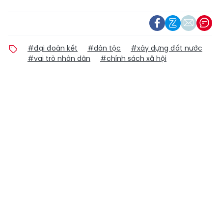
#đại đoàn kết
#dân tộc
#xây dựng đất nước
#vai trò nhân dân
#chính sách xã hội