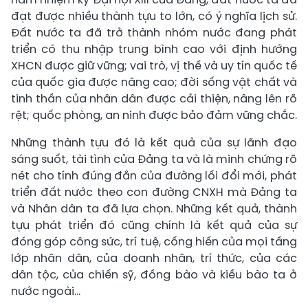
đạt được nhiều thành tựu to lớn, có ý nghĩa lịch sử.
Đất nước ta đã trở thành nhóm nước đang phát
triển có thu nhập trung bình cao với định hướng
XHCN được giữ vững; vai trò, vị thế và uy tín quốc tế
của quốc gia được nâng cao; đời sống vật chất và
tinh thần của nhân dân được cải thiện, nâng lên rõ
rệt; quốc phòng, an ninh được bảo đảm vững chắc.
Những thành tựu đó là kết quả của sự lãnh đạo
sáng suốt, tài tình của Đảng ta và là minh chứng rõ
nét cho tính đúng đắn của đường lối đổi mới, phát
triển đất nước theo con đường CNXH mà Đảng ta
và Nhân dân ta đã lựa chọn. Những kết quả, thành
tựu phát triển đó cũng chính là kết quả của sự
đóng góp công sức, trí tuệ, cống hiến của mọi tầng
lớp nhân dân, của doanh nhân, trí thức, của các
dân tộc, của chiến sỹ, đồng bào và kiều bào ta ở
nước ngoài…