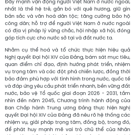
Đẩy mạnh vận động người Việt Nam ở nước ngoài,
nhất là thế hệ trẻ, gắn bó với quê hương, giữ gìn
bản sắc và văn hoá dân tộc; tăng cường bảo hộ
công dân; hỗ trợ để người Việt Nam ở nước ngoài
có địa vị pháp lý vững chắc, hội nhập xã hội, đóng
góp tích cực cho nước sở tại và đất nước ta.
Nhằm cụ thể hoá và tổ chức thực hiện hiệu quả
Nghị quyết Đại hội XIV của Đảng, bám sát mục tiêu,
quan điểm chỉ đạo, định hướng phát triển, nhiệm
vụ trọng tâm và các đột phá chiến lược, đồng thời
bảo đảm phù hợp với tình hình trong nước, quốc tế
và đáp ứng yêu cầu phát triển nhanh, bền vững đất
nước, bảo vệ Tổ quốc giai đoạn 2026 - 2031, tầm
nhìn đến năm 2045, Chương trình hành động của
Ban Chấp hành Trung ương Đảng thực hiện Nghị
quyết Đại hội XIV của Đảng đã nêu rõ hệ thống các
nhiệm vụ, giải pháp trọng tâm, đồng bộ, trong đó,
để phát huy mạnh mẽ vai trò chủ thể của Nhân