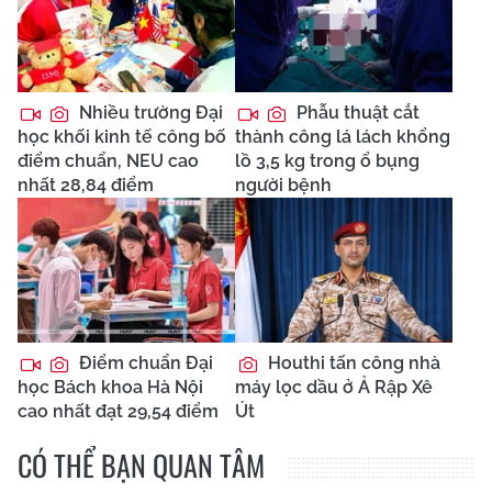
Nhiều trường Đại
Phẫu thuật cắt
học khối kinh tế công bố
thành công lá lách khổng
điểm chuẩn, NEU cao
lồ 3,5 kg trong ổ bụng
nhất 28,84 điểm
người bệnh
Điểm chuẩn Đại
Houthi tấn công nhà
học Bách khoa Hà Nội
máy lọc dầu ở Ả Rập Xê
cao nhất đạt 29,54 điểm
Út
CÓ THỂ BẠN QUAN TÂM