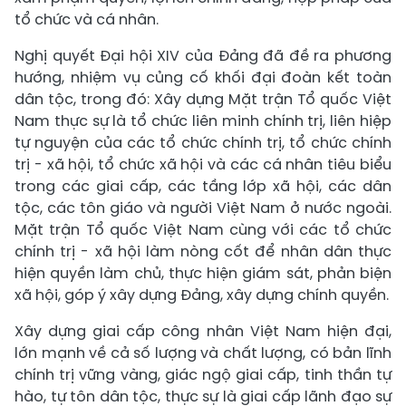
tổ chức và cá nhân.
Nghị quyết Đại hội XIV của Đảng đã đề ra phương
hướng, nhiệm vụ củng cố khối đại đoàn kết toàn
dân tộc, trong đó: Xây dựng Mặt trận Tổ quốc Việt
Nam thực sự là tổ chức liên minh chính trị, liên hiệp
tự nguyện của các tổ chức chính trị, tổ chức chính
trị - xã hội, tổ chức xã hội và các cá nhân tiêu biểu
trong các giai cấp, các tầng lớp xã hội, các dân
tộc, các tôn giáo và người Việt Nam ở nước ngoài.
Mặt trận Tổ quốc Việt Nam cùng với các tổ chức
chính trị - xã hội làm nòng cốt để nhân dân thực
hiện quyền làm chủ, thực hiện giám sát, phản biện
xã hội, góp ý xây dựng Đảng, xây dựng chính quyền.
Xây dựng giai cấp công nhân Việt Nam hiện đại,
lớn mạnh về cả số lượng và chất lượng, có bản lĩnh
chính trị vững vàng, giác ngộ giai cấp, tinh thần tự
hào, tự tôn dân tộc, thực sự là giai cấp lãnh đạo sự