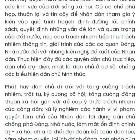
các lĩnh vực của đời sống xã hội. Có cơ chế phù
hợp, thuận lợi và tin cậy để Nhân dân tham gia ý
kiến vào quá trình hoạch định đường lối, chính
sách, quyết định những vấn đề lớn và quan trọng
của đất nước; nêu cao trách nhiệm tiếp thu, trách
nhiệm thông tin, giải trình của các cơ quan Đảng,
Nhà nước đối với những kiến nghị, đề xuất của Nhân
dân. Thực hiện đầy đủ các quyền dân chủ trực tiếp,
dân chủ đại diện, nhất là dân chủ ở cơ sở; chống
các biểu hiện dân chủ hình thức.
Phát huy dân chủ đi đôi với tăng cường trách
nhiệm, trật tự, kỷ cương xã hội; tăng cường đồng
thuận xã hội gắn với đề cao ý thức trách nhiệm
của công dân; xử lý nghiêm các hành vi vi phạm
quyền làm chủ của Nhân dân, lợi dụng dân chủ
chống phá Đảng, Nhà nước, làm mất ổn định chính
trị - xã hội, chia rẽ khối đại đoàn kết toàn dân tộc,
xâm phạm quyền, lợi ích chính đáng, hợp pháp của