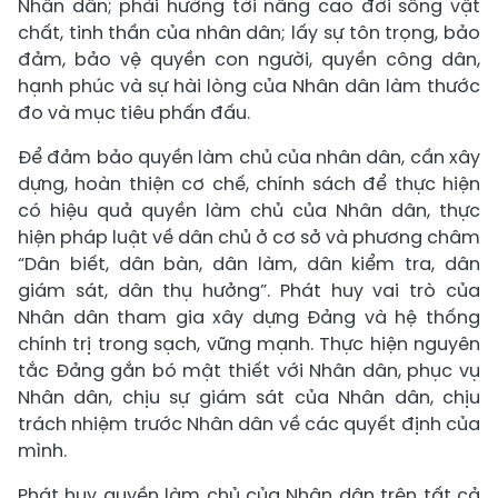
Nhân dân; phải hướng tới nâng cao đời sống vật
chất, tinh thần của nhân dân; lấy sự tôn trọng, bảo
đảm, bảo vệ quyền con người, quyền công dân,
hạnh phúc và sự hài lòng của Nhân dân làm thước
đo và mục tiêu phấn đấu.
Để đảm bảo quyền làm chủ của nhân dân, cần xây
dựng, hoàn thiện cơ chế, chính sách để thực hiện
có hiệu quả quyền làm chủ của Nhân dân, thực
hiện pháp luật về dân chủ ở cơ sở và phương châm
“Dân biết, dân bàn, dân làm, dân kiểm tra, dân
giám sát, dân thụ hưởng”. Phát huy vai trò của
Nhân dân tham gia xây dựng Đảng và hệ thống
chính trị trong sạch, vững mạnh. Thực hiện nguyên
tắc Đảng gắn bó mật thiết với Nhân dân, phục vụ
Nhân dân, chịu sự giám sát của Nhân dân, chịu
trách nhiệm trước Nhân dân về các quyết định của
mình.
Phát huy quyền làm chủ của Nhân dân trên tất cả