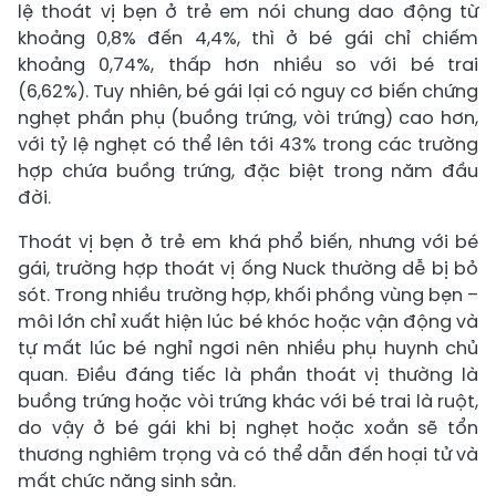
lệ thoát vị bẹn ở trẻ em nói chung dao động từ
khoảng 0,8% đến 4,4%, thì ở bé gái chỉ chiếm
khoảng 0,74%, thấp hơn nhiều so với bé trai
(6,62%). Tuy nhiên, bé gái lại có nguy cơ biến chứng
nghẹt phần phụ (buồng trứng, vòi trứng) cao hơn,
với tỷ lệ nghẹt có thể lên tới 43% trong các trường
hợp chứa buồng trứng, đặc biệt trong năm đầu
đời.
Thoát vị bẹn ở trẻ em khá phổ biến, nhưng với bé
gái, trường hợp thoát vị ống Nuck thường dễ bị bỏ
sót. Trong nhiều trường hợp, khối phồng vùng bẹn –
môi lớn chỉ xuất hiện lúc bé khóc hoặc vận động và
tự mất lúc bé nghỉ ngơi nên nhiều phụ huynh chủ
quan. Điều đáng tiếc là phần thoát vị thường là
buồng trứng hoặc vòi trứng khác với bé trai là ruột,
do vậy ở bé gái khi bị nghẹt hoặc xoắn sẽ tổn
thương nghiêm trọng và có thể dẫn đến hoại tử và
mất chức năng sinh sản.