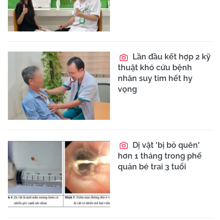
Lần đầu kết hợp 2 kỹ
thuật khó cứu bệnh
nhân suy tim hết hy
vọng
Dị vật 'bị bỏ quên'
hơn 1 tháng trong phế
quản bé trai 3 tuổi