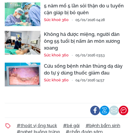
5 năm mổ 5 lần sỏi thận do u tuyến
cận giáp bị bỏ quên
Sức khoẻ 360
05/01/2026 04:28
Không há được miệng, người đàn
ông 55 tuổi bị nấm ăn mòn xương
xoang
Sức khoẻ 360
05/01/2026 03:53
Cứu sống bệnh nhân thủng dạ dày
do tự ý dùng thuốc giảm đau
Sức khoẻ 360
04/01/2026 14:57
#thoát vị ống Nuck
#bé gái
#bệnh bẩm sinh
#nghẹt buồng trứng
#chẩn đoán sớm