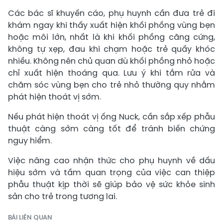
Các bác sĩ khuyến cáo, phụ huynh cần đưa trẻ đi
khám ngay khi thấy xuất hiện khối phồng vùng bẹn
hoặc môi lớn, nhất là khi khối phồng căng cứng,
không tự xẹp, đau khi chạm hoặc trẻ quấy khóc
nhiều. Không nên chủ quan dù khối phồng nhỏ hoặc
chỉ xuất hiện thoáng qua. Lưu ý khi tắm rửa và
chăm sóc vùng bẹn cho trẻ nhỏ thường quy nhằm
phát hiện thoát vị sớm.
Nếu phát hiện thoát vị ống Nuck, cần sắp xếp phẫu
thuật càng sớm càng tốt để tránh biến chứng
nguy hiểm.
Việc nâng cao nhận thức cho phụ huynh về dấu
hiệu sớm và tầm quan trọng của việc can thiệp
phẫu thuật kịp thời sẽ giúp bảo vệ sức khỏe sinh
sản cho trẻ trong tương lai.
BÀI LIÊN QUAN