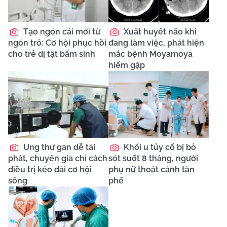
Tạo ngón cái mới từ
Xuất huyết não khi
ngón trỏ: Cơ hội phục hồi
đang làm việc, phát hiện
cho trẻ dị tật bẩm sinh
mắc bệnh Moyamoya
hiếm gặp
Ung thư gan dễ tái
Khối u tủy cổ bị bỏ
phát, chuyên gia chỉ cách
sót suốt 8 tháng, người
điều trị kéo dài cơ hội
phụ nữ thoát cảnh tàn
sống
phế