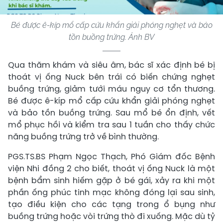
Bé được ê-kíp mổ cấp cứu khẩn giải phóng nghẹt và bảo
tồn buồng trứng. Ảnh BV
Qua thăm khám và siêu âm, bác sĩ xác định bé bị
thoát vị ống Nuck bên trái có biến chứng nghẹt
buồng trứng, giảm tưới máu nguy cơ tổn thương.
Bé được ê-kíp mổ cấp cứu khẩn giải phóng nghẹt
và bảo tồn buồng trứng. Sau mổ bé ổn định, vết
mổ phục hồi và kiểm tra sau 1 tuần cho thấy chức
năng buồng trứng trở về bình thường.
PGS.TS.BS Phạm Ngọc Thạch, Phó Giám đốc Bệnh
viện Nhi đồng 2 cho biết, thoát vị ống Nuck là một
bệnh bẩm sinh hiếm gặp ở bé gái, xảy ra khi một
phần ống phúc tinh mạc không đóng lại sau sinh,
tạo điều kiện cho các tạng trong ổ bụng như
buồng trứng hoặc vòi trứng thò đi xuống. Mặc dù tỷ