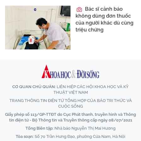
Bác sĩ cảnh báo
không dùng đơn thuốc
của người khác dù cùng
triệu chứng
CƠ QUAN CHỦ QUẢN:
LIÊN HIỆP CÁC HỘI KHOA HỌC VÀ KỸ
THUẬT VIỆT NAM
TRANG THÔNG TIN ĐIỆN TỬ TỔNG HỢP CỦA BÁO TRI THỨC VÀ
CUỘC SỐNG
Giấy phép số 113/GP-TTĐT do Cục Phát thanh, truyền hình và Thông
tin điện tử - Bộ Thông tin và Truyền thông cấp ngày 08/07/2021
Tổng Biên tập:
Nhà báo Nguyễn Thị Mai Hương
Tòa soạn:
Số 70 Trần Hưng Đạo, phường Cửa Nam, Hà Nội