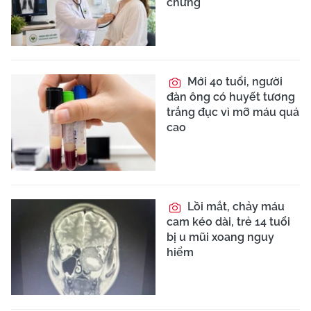
chứng
Mới 40 tuổi, người
đàn ông có huyết tương
trắng đục vì mỡ máu quá
cao
Lồi mắt, chảy máu
cam kéo dài, trẻ 14 tuổi
bị u mũi xoang nguy
hiểm