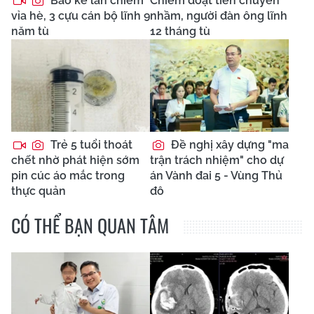
Bảo kê lấn chiếm
Chiếm đoạt tiền chuyển
vỉa hè, 3 cựu cán bộ lĩnh 9
nhầm, người đàn ông lĩnh
năm tù
12 tháng tù
Trẻ 5 tuổi thoát
Đề nghị xây dựng "ma
chết nhờ phát hiện sớm
trận trách nhiệm" cho dự
pin cúc áo mắc trong
án Vành đai 5 - Vùng Thủ
thực quản
đô
CÓ THỂ BẠN QUAN TÂM