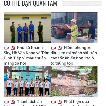
CÓ THỂ BẠN QUAN TÂM
Khởi tố Khánh
Niêm phong xe
Sky, Hồ Văn Khoa và Trần
đầu kéo rải mảnh sắt trên
Đình Tiệp vì mâu thuẫn
cao tốc khiến hơn 120 ô
mạng xã hội
tô thủng lốp
Thành tích ấn
Phát hiện quả