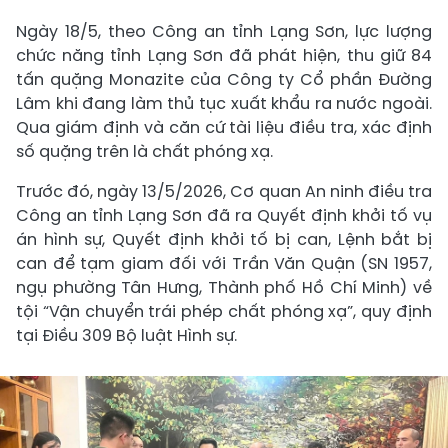
Ngày 18/5, theo Công an tỉnh Lạng Sơn, lực lượng
chức năng tỉnh Lạng Sơn đã phát hiện, thu giữ 84
tấn quặng Monazite của Công ty Cổ phần Đường
Lâm khi đang làm thủ tục xuất khẩu ra nước ngoài.
Qua giám định và căn cứ tài liệu điều tra, xác định
số quặng trên là chất phóng xạ.
Trước đó, ngày 13/5/2026, Cơ quan An ninh điều tra
Công an tỉnh Lạng Sơn đã ra Quyết định khởi tố vụ
án hình sự, Quyết định khởi tố bị can, Lệnh bắt bị
can để tạm giam đối với Trần Văn Quận (SN 1957,
ngụ phường Tân Hưng, Thành phố Hồ Chí Minh) về
tội “Vận chuyển trái phép chất phóng xạ”, quy định
tại Điều 309 Bộ luật Hình sự.