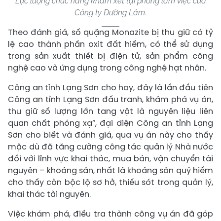
Lực lượng chức năng khám xét tại phòng làm việc của
Công ty Đường Lâm.
Theo đánh giá, số quặng Monazite bị thu giữ có tỷ
lệ cao thành phần oxit đất hiếm, có thể sử dụng
trong sản xuất thiết bị điện tử, sản phẩm công
nghệ cao và ứng dụng trong công nghệ hạt nhân.
Công an tỉnh Lạng Sơn cho hay, đây là lần đầu tiên
Công an tỉnh Lạng Sơn đấu tranh, khám phá vụ án,
thu giữ số lượng lớn tang vật là nguyên liệu liên
quan chất phóng xạ”, đại diện Công an tỉnh Lạng
Sơn cho biết và đánh giá, qua vụ án này cho thấy
mặc dù đã tăng cường công tác quản lý Nhà nước
đối với lĩnh vực khai thác, mua bán, vận chuyển tài
nguyên – khoáng sản, nhất là khoáng sản quý hiếm
cho thấy còn bộc lộ sơ hở, thiếu sót trong quản lý,
khai thác tài nguyên.
Việc khám phá, điều tra thành công vụ án đã góp