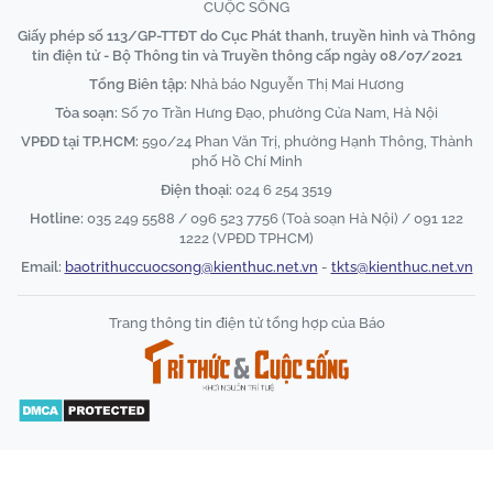
CUỘC SỐNG
Giấy phép số 113/GP-TTĐT do Cục Phát thanh, truyền hình và Thông
tin điện tử - Bộ Thông tin và Truyền thông cấp ngày 08/07/2021
Tổng Biên tập:
Nhà báo Nguyễn Thị Mai Hương
Tòa soạn:
Số 70 Trần Hưng Đạo, phường Cửa Nam, Hà Nội
VPĐD tại TP.HCM:
590/24 Phan Văn Trị, phường Hạnh Thông, Thành
phố Hồ Chí Minh
Điện thoại:
024 6 254 3519
Hotline:
035 249 5588 / 096 523 7756 (Toà soạn Hà Nội) / 091 122
1222 (VPĐD TPHCM)
Email:
baotrithuccuocsong@kienthuc.net.vn
-
tkts@kienthuc.net.vn
Trang thông tin điện tử tổng hợp của Báo