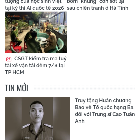
tượng của học sinh Việt
bom “khủng” còn sót lại
tại kỳ thi AI quốc tế 2026
sau chiến tranh ở Hà Tĩnh
CSGT kiểm tra ma tuý
tài xế vận tải đêm 7/8 tại
TP HCM
TIN MỚI
Truy tặng Huân chương
Bảo vệ Tổ quốc hạng Ba
đối với Trung sĩ Cao Tuấn
Anh