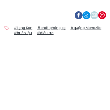
#Lạng Sơn
#chất phóng xạ
#quặng Monazite
#buôn lậu
#điều tra