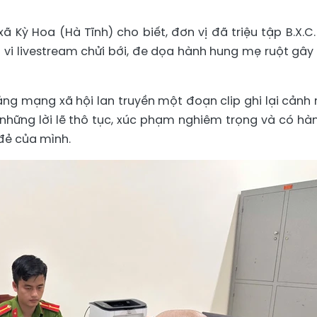
ã Kỳ Hoa (Hà Tĩnh) cho biết, đơn vị đã triệu tập B.X.C.
h vi livestream chửi bới, đe dọa hành hung mẹ ruột gây
 tảng mạng xã hội lan truyền một đoạn clip ghi lại cảnh
những lời lẽ thô tục, xúc phạm nghiêm trọng và có hàn
đẻ của mình.