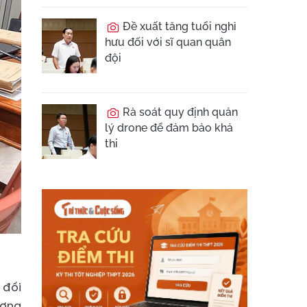
Đề xuất tăng tuổi nghỉ
hưu đối với sĩ quan quân
đội
Rà soát quy định quản
lý drone để đảm bảo khả
thi
 đối
ượng