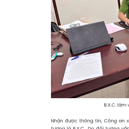
B.X.C. làm
Nhận được thông tin, Công an x
tượng là B.X.C,. Do đối tượng vắ