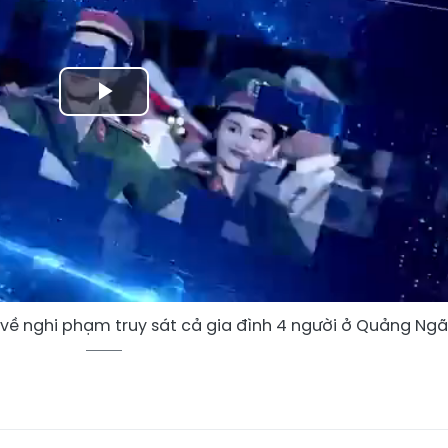
Play
Video
về nghi phạm truy sát cả gia đình 4 người ở Quảng Ngãi