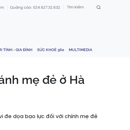
om
Quảng cáo: 024.627.32.632
ỚI TÍNH - GIA ĐÌNH
SỨC KHOẺ 360
MULTIMEDIA
 đánh mẹ đẻ ở Hà
vi đe dọa bạo lực đối với chính mẹ đẻ