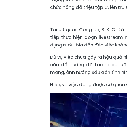
chức năng đã triệu tập C. lên trụ 
Tại cơ quan Công an, B. X. C. đã
tiếp thực hiện đoạn livestream n
dụng rượu, bia dẫn đến việc khôn
Dù vụ việc chưa gây ra hậu quả h
của đối tượng đã tạo ra dư luậ
mạng, ảnh hưởng xấu đến tình hình
Hiện, vụ việc đang được cơ quan 