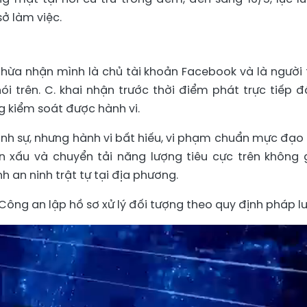
sở làm việc.
 thừa nhận mình là chủ tài khoản Facebook và là người 
ói trên. C. khai nhận trước thời điểm phát trực tiếp đ
g kiểm soát được hành vi.
ình sự, nhưng hành vi bất hiếu, vi phạm chuẩn mực đạo
n xấu và chuyển tải năng lượng tiêu cực trên không 
 an ninh trật tự tại địa phương.
Công an lập hồ sơ xử lý đối tượng theo quy định pháp lu