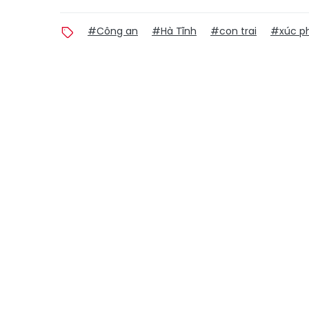
#Công an
#Hà Tĩnh
#con trai
#xúc p