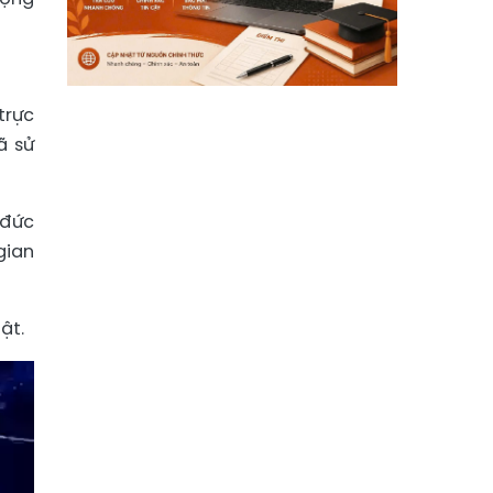
trực
ã sử
 đức
gian
ật.