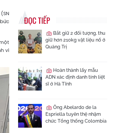
 (SN
ĐỌC TIẾP
 bức
Bắt giữ 2 đối tượng, thu
giữ hơn 210kg vật liệu nổ ở
 một
Quảng Trị
h vi
Hoàn thành lấy mẫu
ADN xác định danh tính liệt
sĩ ở Hà Tĩnh
Ông Abelardo de la
Espriella tuyên thệ nhậm
chức Tổng thống Colombia