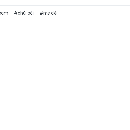
hạm
#chửi bới
#mẹ đẻ