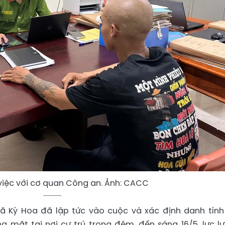
 việc với cơ quan Công an. Ảnh: CACC
ã Kỳ Hoa đã lập tức vào cuộc và xác định danh tính
ng mặt tại nơi cư trú trong đêm, đến sáng 16/5, lực l