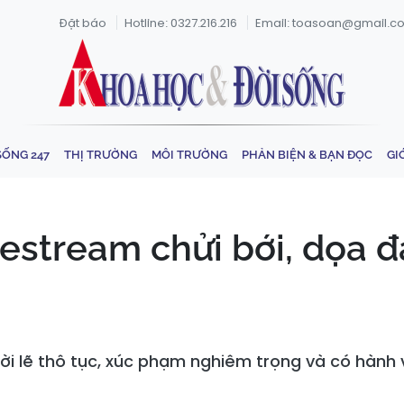
Đặt báo
Hotline: 0327.216.216
Email: toasoan@gmail.c
SỐNG 247
THỊ TRƯỜNG
MÔI TRƯỜNG
PHẢN BIỆN & BẠN ĐỌC
GI
ivestream chửi bới, dọa
ời lẽ thô tục, xúc phạm nghiêm trọng và có hành 