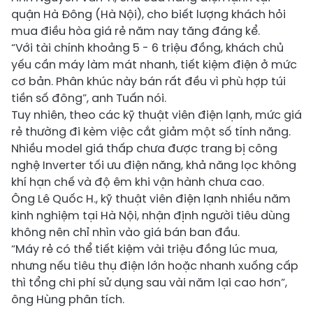
quận Hà Đông (Hà Nội), cho biết lượng khách hỏi
mua điều hòa giá rẻ năm nay tăng đáng kể.
“Với tài chính khoảng 5 - 6 triệu đồng, khách chủ
yếu cần máy làm mát nhanh, tiết kiệm điện ở mức
cơ bản. Phân khúc này bán rất đều vì phù hợp túi
tiền số đông”, anh Tuấn nói.
Tuy nhiên, theo các kỹ thuật viên điện lạnh, mức giá
rẻ thường đi kèm việc cắt giảm một số tính năng.
Nhiều model giá thấp chưa được trang bị công
nghệ Inverter tối ưu điện năng, khả năng lọc không
khí hạn chế và độ êm khi vận hành chưa cao.
Ông Lê Quốc H., kỹ thuật viên điện lạnh nhiều năm
kinh nghiệm tại Hà Nội, nhận định người tiêu dùng
không nên chỉ nhìn vào giá bán ban đầu.
“Máy rẻ có thể tiết kiệm vài triệu đồng lúc mua,
nhưng nếu tiêu thụ điện lớn hoặc nhanh xuống cấp
thì tổng chi phí sử dụng sau vài năm lại cao hơn”,
ông Hùng phân tích.