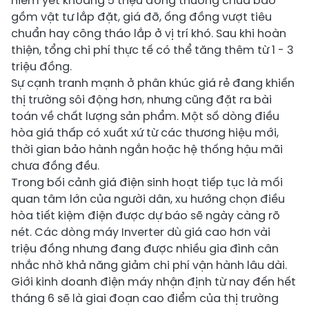
niêm yết khoảng 5 triệu đồng thường chưa bao
gồm vật tư lắp đặt, giá đỡ, ống đồng vượt tiêu
chuẩn hay công tháo lắp ở vị trí khó. Sau khi hoàn
thiện, tổng chi phí thực tế có thể tăng thêm từ 1 - 3
triệu đồng.
Sự cạnh tranh mạnh ở phân khúc giá rẻ đang khiến
thị trường sôi động hơn, nhưng cũng đặt ra bài
toán về chất lượng sản phẩm. Một số dòng điều
hòa giá thấp có xuất xứ từ các thương hiệu mới,
thời gian bảo hành ngắn hoặc hệ thống hậu mãi
chưa đồng đều.
Trong bối cảnh giá điện sinh hoạt tiếp tục là mối
quan tâm lớn của người dân, xu hướng chọn điều
hòa tiết kiệm điện được dự báo sẽ ngày càng rõ
nét. Các dòng máy Inverter dù giá cao hơn vài
triệu đồng nhưng đang được nhiều gia đình cân
nhắc nhờ khả năng giảm chi phí vận hành lâu dài.
Giới kinh doanh điện máy nhận định từ nay đến hết
tháng 6 sẽ là giai đoạn cao điểm của thị trường