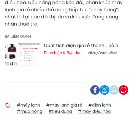
điều hòa. Nếu nắng nóng kéo dài, phân khúc máy
lạnh giá rẻ nhiều khả năng tiếp tục “cháy hàng”,
nhất là tại các đô thị lớn và khu vực đông công
nhân thuê trọ.
BÀI LIÊN QUAN
Quạt tích điện giá rẻ thành… bỏ đi
Phản biện & Bạn đọc
28/07/2024 06:12
#máy lạnh
#máy lạnh giá rẻ
#điện lạnh
#mùa nóng
#tiêu dùng
#máy điều hòa