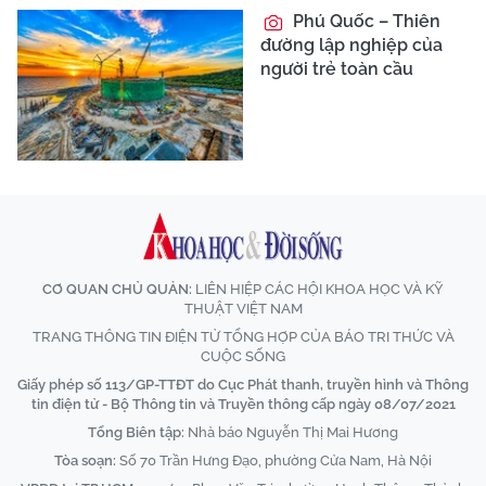
Phú Quốc – Thiên
đường lập nghiệp của
người trẻ toàn cầu
CƠ QUAN CHỦ QUẢN:
LIÊN HIỆP CÁC HỘI KHOA HỌC VÀ KỸ
THUẬT VIỆT NAM
TRANG THÔNG TIN ĐIỆN TỬ TỔNG HỢP CỦA BÁO TRI THỨC VÀ
CUỘC SỐNG
Giấy phép số 113/GP-TTĐT do Cục Phát thanh, truyền hình và Thông
tin điện tử - Bộ Thông tin và Truyền thông cấp ngày 08/07/2021
Tổng Biên tập:
Nhà báo Nguyễn Thị Mai Hương
Tòa soạn:
Số 70 Trần Hưng Đạo, phường Cửa Nam, Hà Nội