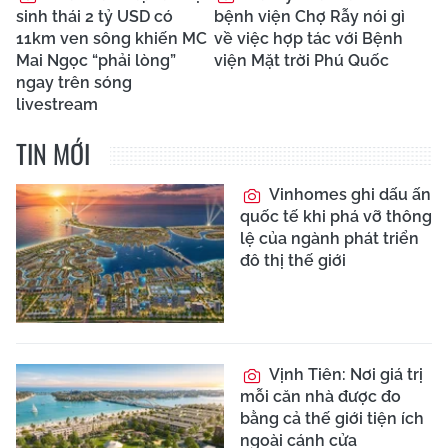
sinh thái 2 tỷ USD có
bệnh viện Chợ Rẫy nói gì
11km ven sông khiến MC
về việc hợp tác với Bệnh
Mai Ngọc “phải lòng”
viện Mặt trời Phú Quốc
ngay trên sóng
livestream
TIN MỚI
Vinhomes ghi dấu ấn
quốc tế khi phá vỡ thông
lệ của ngành phát triển
đô thị thế giới
Vịnh Tiên: Nơi giá trị
mỗi căn nhà được đo
bằng cả thế giới tiện ích
ngoài cánh cửa