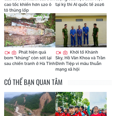
cao tốc khiến hơn 120 ô
tại kỳ thi AI quốc tế 2026
tô thủng lốp
Phát hiện quả
Khởi tố Khánh
bom “khủng” còn sót lại
Sky, Hồ Văn Khoa và Trần
sau chiến tranh ở Hà Tĩnh
Đình Tiệp vì mâu thuẫn
mạng xã hội
CÓ THỂ BẠN QUAN TÂM