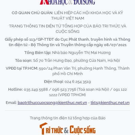
CƠ QUAN CHỦ QUẢN:
LIÊN HIỆP CÁC HỘI KHOA HỌC VÀ KỸ
THUẬT VIỆT NAM
TRANG THÔNG TIN ĐIỆN TỬ TỔNG HỢP CỦA BÁO TRI THỨC VÀ
CUỘC SỐNG
Giấy phép số 113/GP-TTĐT do Cục Phát thanh, truyền hình và Thông
tin điện tử - Bộ Thông tin và Truyền thông cấp ngày 08/07/2021
Tổng Biên tập:
Nhà báo Nguyễn Thị Mai Hương
Tòa soạn:
Số 70 Trần Hưng Đạo, phường Cửa Nam, Hà Nội
VPĐD tại TP.HCM:
590/24 Phan Văn Trị, phường Hạnh Thông, Thành
phố Hồ Chí Minh
Điện thoại:
024 6 254 3519
Hotline:
035 249 5588 / 096 523 7756 (Toà soạn Hà Nội) / 091 122
1222 (VPĐD TPHCM)
Email:
baotrithuccuocsong@kienthuc.net.vn
-
tkts@kienthuc.net.vn
Trang thông tin điện tử tổng hợp của Báo