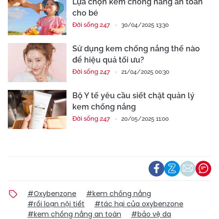
Lựa chọn kem chống nắng an toàn
cho bé
Đời sống 247
30/04/2025 13:30
Sử dụng kem chống nắng thế nào
để hiệu quả tối ưu?
Đời sống 247
21/04/2025 00:30
Bộ Y tế yêu cầu siết chặt quản lý
kem chống nắng
Đời sống 247
20/05/2025 11:00
#Oxybenzone
#kem chống nắng
#rối loạn nội tiết
#tác hại của oxybenzone
#kem chống nắng an toàn
#bảo vệ da