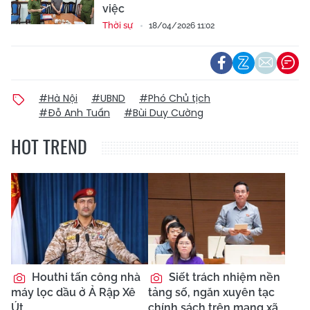
việc
Thời sự
18/04/2026 11:02
#Hà Nội
#UBND
#Phó Chủ tịch
#Đỗ Anh Tuấn
#Bùi Duy Cường
HOT TREND
Houthi tấn công nhà
Siết trách nhiệm nền
máy lọc dầu ở Ả Rập Xê
tảng số, ngăn xuyên tạc
Út
chính sách trên mạng xã