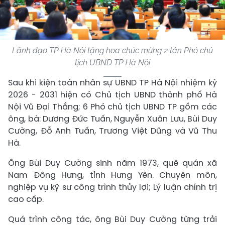
Lãnh đạo TP Hà Nội tặng hoa chúc mừng 2 tân Phó chủ
tịch UBND TP Hà Nội
Sau khi kiện toàn nhân sự UBND TP Hà Nội nhiệm kỳ
2026 - 2031 hiện có Chủ tịch UBND thành phố Hà
Nội Vũ Đại Thắng; 6 Phó chủ tịch UBND TP gồm các
ông, bà: Dương Đức Tuấn, Nguyễn Xuân Lưu, Bùi Duy
Cường, Đỗ Anh Tuấn, Trương Việt Dũng và Vũ Thu
Hà.
Ông Bùi Duy Cường sinh năm 1973, quê quán xã
Nam Đông Hưng, tỉnh Hưng Yên. Chuyên môn,
nghiệp vụ kỹ sư công trình thủy lợi; Lý luận chính trị
cao cấp.
Quá trình công tác, ông Bùi Duy Cường từng trải