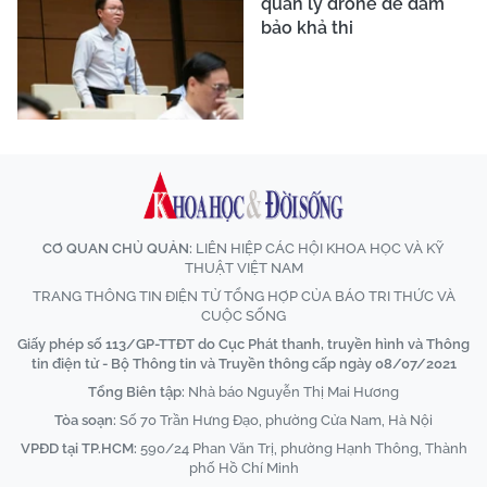
quản lý drone để đảm
bảo khả thi
CƠ QUAN CHỦ QUẢN:
LIÊN HIỆP CÁC HỘI KHOA HỌC VÀ KỸ
THUẬT VIỆT NAM
TRANG THÔNG TIN ĐIỆN TỬ TỔNG HỢP CỦA BÁO TRI THỨC VÀ
CUỘC SỐNG
Giấy phép số 113/GP-TTĐT do Cục Phát thanh, truyền hình và Thông
tin điện tử - Bộ Thông tin và Truyền thông cấp ngày 08/07/2021
Tổng Biên tập:
Nhà báo Nguyễn Thị Mai Hương
Tòa soạn:
Số 70 Trần Hưng Đạo, phường Cửa Nam, Hà Nội
VPĐD tại TP.HCM:
590/24 Phan Văn Trị, phường Hạnh Thông, Thành
phố Hồ Chí Minh