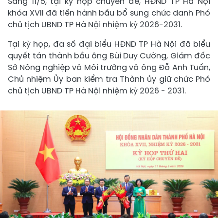
Sáng 11/5, tại kỳ họp chuyên đề, HĐND TP Hà Nội
khóa XVII đã tiến hành bầu bổ sung chức danh Phó
chủ tịch UBND TP Hà Nội nhiệm kỳ 2026-2031.
Tại kỳ họp, đa số đại biểu HĐND TP Hà Nội đã biểu
quyết tán thành bầu ông Bùi Duy Cường, Giám đốc
Sở Nông nghiệp và Môi trường và ông Đỗ Anh Tuấn,
Chủ nhiệm Ủy ban kiểm tra Thành ủy giữ chức Phó
chủ tịch UBND TP Hà Nội nhiệm kỳ 2026 - 2031.