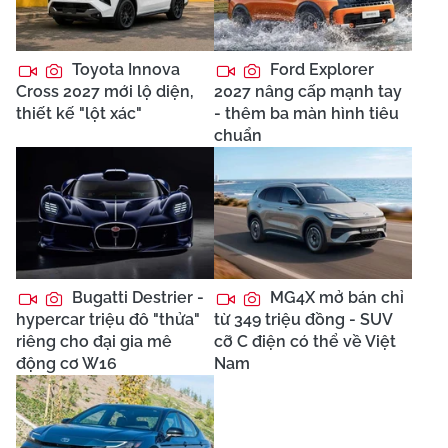
Toyota Innova
Ford Explorer
Cross 2027 mới lộ diện,
2027 nâng cấp mạnh tay
thiết kế "lột xác"
- thêm ba màn hình tiêu
chuẩn
Bugatti Destrier -
MG4X mở bán chỉ
hypercar triệu đô "thửa"
từ 349 triệu đồng - SUV
riêng cho đại gia mê
cỡ C điện có thể về Việt
động cơ W16
Nam