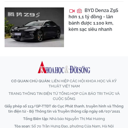
BYD Denza Z9S
hơn 1,1 tỷ đồng - lăn
bánh được 1.100 km,
kèm sạc siêu nhanh
CƠ QUAN CHỦ QUẢN:
LIÊN HIỆP CÁC HỘI KHOA HỌC VÀ KỸ
THUẬT VIỆT NAM
TRANG THÔNG TIN ĐIỆN TỬ TỔNG HỢP CỦA BÁO TRI THỨC VÀ
CUỘC SỐNG
Giấy phép số 113/GP-TTĐT do Cục Phát thanh, truyền hình và Thông
tin điện tử - Bộ Thông tin và Truyền thông cấp ngày 08/07/2021
Tổng Biên tập:
Nhà báo Nguyễn Thị Mai Hương
Tòa soạn:
Số 70 Trần Hưng Đạo, phường Cửa Nam, Hà Nội