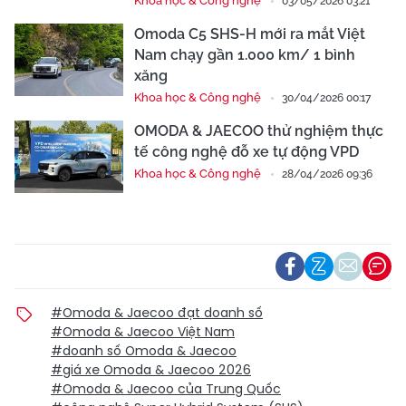
Khoa học & Công nghệ
03/05/2026 03:21
Omoda C5 SHS-H mới ra mắt Việt
Nam chạy gần 1.000 km/ 1 bình
xăng
Khoa học & Công nghệ
30/04/2026 00:17
OMODA & JAECOO thử nghiệm thực
tế công nghệ đỗ xe tự động VPD
Khoa học & Công nghệ
28/04/2026 09:36
#Omoda & Jaecoo đạt doanh số
#Omoda & Jaecoo Việt Nam
#doanh số Omoda & Jaecoo
#giá xe Omoda & Jaecoo 2026
#Omoda & Jaecoo của Trung Quốc