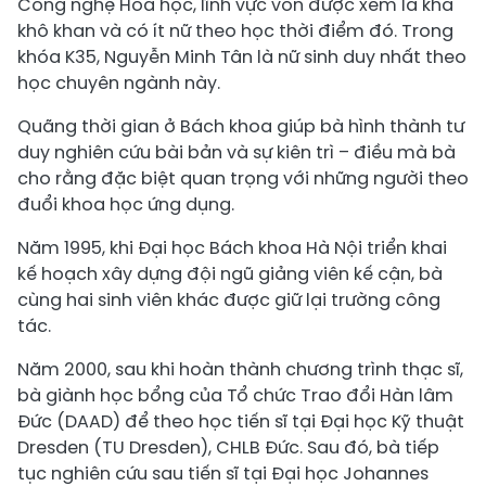
Công nghệ Hóa học, lĩnh vực vốn được xem là khá
khô khan và có ít nữ theo học thời điểm đó. Trong
khóa K35, Nguyễn Minh Tân là nữ sinh duy nhất theo
học chuyên ngành này.
Quãng thời gian ở Bách khoa giúp bà hình thành tư
duy nghiên cứu bài bản và sự kiên trì – điều mà bà
cho rằng đặc biệt quan trọng với những người theo
đuổi khoa học ứng dụng.
Năm 1995, khi Đại học Bách khoa Hà Nội triển khai
kế hoạch xây dựng đội ngũ giảng viên kế cận, bà
cùng hai sinh viên khác được giữ lại trường công
tác.
Năm 2000, sau khi hoàn thành chương trình thạc sĩ,
bà giành học bổng của Tổ chức Trao đổi Hàn lâm
Đức (DAAD) để theo học tiến sĩ tại Đại học Kỹ thuật
Dresden (TU Dresden), CHLB Đức. Sau đó, bà tiếp
tục nghiên cứu sau tiến sĩ tại Đại học Johannes