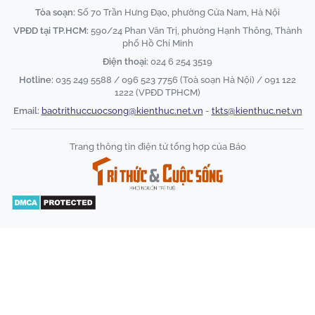
Tòa soạn:
Số 70 Trần Hưng Đạo, phường Cửa Nam, Hà Nội
VPĐD tại TP.HCM:
590/24 Phan Văn Trị, phường Hạnh Thông, Thành
phố Hồ Chí Minh
Điện thoại:
024 6 254 3519
Hotline:
035 249 5588 / 096 523 7756 (Toà soạn Hà Nội) / 091 122
1222 (VPĐD TPHCM)
Email:
baotrithuccuocsong@kienthuc.net.vn
-
tkts@kienthuc.net.vn
Trang thông tin điện tử tổng hợp của Báo