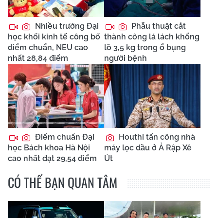
Nhiều trường Đại
Phẫu thuật cắt
học khối kinh tế công bố
thành công lá lách khổng
điểm chuẩn, NEU cao
lồ 3,5 kg trong ổ bụng
nhất 28,84 điểm
người bệnh
Điểm chuẩn Đại
Houthi tấn công nhà
học Bách khoa Hà Nội
máy lọc dầu ở Ả Rập Xê
cao nhất đạt 29,54 điểm
Út
CÓ THỂ BẠN QUAN TÂM