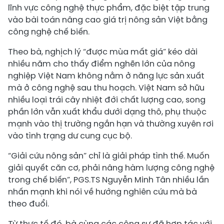
lĩnh vực công nghệ thực phẩm, đặc biệt tập trung
vào bài toán nâng cao giá trị nông sản Việt bằng
công nghệ chế biến.
Theo bà, nghịch lý “được mùa mất giá” kéo dài
nhiều năm cho thấy điểm nghẽn lớn của nông
nghiệp Việt Nam không nằm ở năng lực sản xuất
mà ở công nghệ sau thu hoạch. Việt Nam sở hữu
nhiều loại trái cây nhiệt đới chất lượng cao, song
phần lớn vẫn xuất khẩu dưới dạng thô, phụ thuộc
mạnh vào thị trường ngắn hạn và thường xuyên rơi
vào tình trạng dư cung cục bộ.
“Giải cứu nông sản” chỉ là giải pháp tình thế. Muốn
giải quyết căn cơ, phải nâng hàm lượng công nghệ
trong chế biến”, PGS.TS Nguyễn Minh Tân nhiều lần
nhấn mạnh khi nói về hướng nghiên cứu mà bà
theo đuổi.
Từ thực tế đó, bà cùng các cộng sự đã hợp tác với