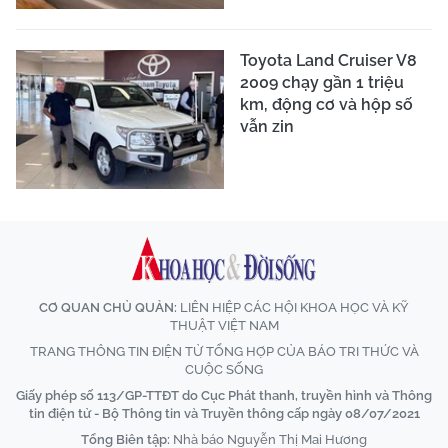
Toyota Land Cruiser V8
2009 chạy gần 1 triệu
km, động cơ và hộp số
vẫn zin
CƠ QUAN CHỦ QUẢN:
LIÊN HIỆP CÁC HỘI KHOA HỌC VÀ KỸ
THUẬT VIỆT NAM
TRANG THÔNG TIN ĐIỆN TỬ TỔNG HỢP CỦA BÁO TRI THỨC VÀ
CUỘC SỐNG
Giấy phép số 113/GP-TTĐT do Cục Phát thanh, truyền hình và Thông
tin điện tử - Bộ Thông tin và Truyền thông cấp ngày 08/07/2021
Tổng Biên tập:
Nhà báo Nguyễn Thị Mai Hương