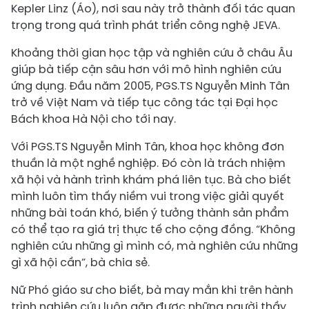
Kepler Linz (Áo), nơi sau này trở thành đối tác quan
trọng trong quá trình phát triển công nghệ JEVA.
Khoảng thời gian học tập và nghiên cứu ở châu Âu
giúp bà tiếp cận sâu hơn với mô hình nghiên cứu
ứng dụng. Đầu năm 2005, PGS.TS Nguyễn Minh Tân
trở về Việt Nam và tiếp tục công tác tại Đại học
Bách khoa Hà Nội cho tới nay.
Với PGS.TS Nguyễn Minh Tân, khoa học không đơn
thuần là một nghề nghiệp. Đó còn là trách nhiệm
xã hội và hành trình khám phá liên tục. Bà cho biết
mình luôn tìm thấy niềm vui trong việc giải quyết
những bài toán khó, biến ý tưởng thành sản phẩm
có thể tạo ra giá trị thực tế cho cộng đồng. “Không
nghiên cứu những gì mình có, mà nghiên cứu những
gì xã hội cần”, bà chia sẻ.
Nữ Phó giáo sư cho biết, bà may mắn khi trên hành
trình nghiên cứu luôn gặp được những người thầy