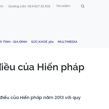
om
Quảng cáo: 024.627.32.632
ỚI TÍNH - GIA ĐÌNH
SỨC KHOẺ 360
MULTIMEDIA
điều của Hiến pháp
 điều của Hiến pháp năm 2013 với quy