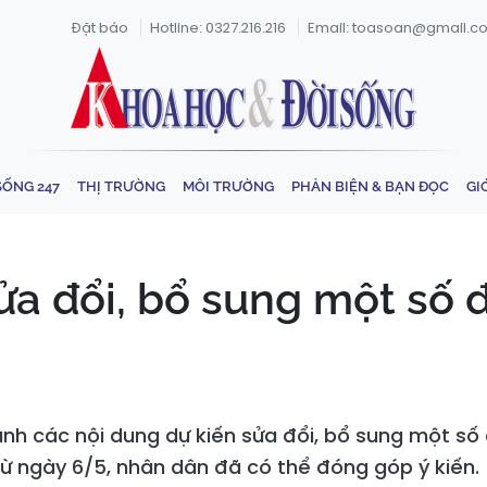
Đặt báo
Hotline: 0327.216.216
Email: toasoan@gmail.c
SỐNG 247
THỊ TRƯỜNG
MÔI TRƯỜNG
PHẢN BIỆN & BẠN ĐỌC
GI
ửa đổi, bổ sung một số 
sánh các nội dung dự kiến sửa đổi, bổ sung một số
từ ngày 6/5, nhân dân đã có thể đóng góp ý kiến.