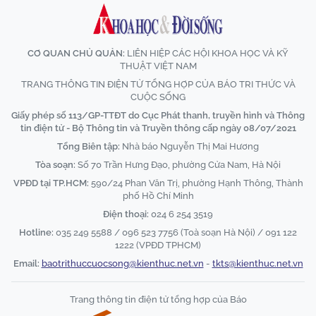
CƠ QUAN CHỦ QUẢN:
LIÊN HIỆP CÁC HỘI KHOA HỌC VÀ KỸ
THUẬT VIỆT NAM
TRANG THÔNG TIN ĐIỆN TỬ TỔNG HỢP CỦA BÁO TRI THỨC VÀ
CUỘC SỐNG
Giấy phép số 113/GP-TTĐT do Cục Phát thanh, truyền hình và Thông
tin điện tử - Bộ Thông tin và Truyền thông cấp ngày 08/07/2021
Tổng Biên tập:
Nhà báo Nguyễn Thị Mai Hương
Tòa soạn:
Số 70 Trần Hưng Đạo, phường Cửa Nam, Hà Nội
VPĐD tại TP.HCM:
590/24 Phan Văn Trị, phường Hạnh Thông, Thành
phố Hồ Chí Minh
Điện thoại:
024 6 254 3519
Hotline:
035 249 5588 / 096 523 7756 (Toà soạn Hà Nội) / 091 122
1222 (VPĐD TPHCM)
Email:
baotrithuccuocsong@kienthuc.net.vn
-
tkts@kienthuc.net.vn
Trang thông tin điện tử tổng hợp của Báo