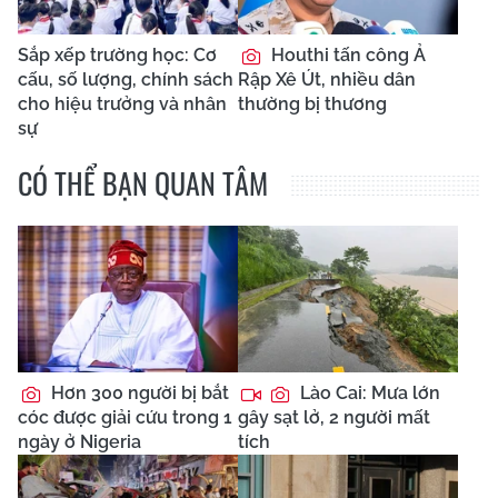
Sắp xếp trường học: Cơ
Houthi tấn công Ả
cấu, số lượng, chính sách
Rập Xê Út, nhiều dân
cho hiệu trưởng và nhân
thường bị thương
sự
CÓ THỂ BẠN QUAN TÂM
Hơn 300 người bị bắt
Lào Cai: Mưa lớn
cóc được giải cứu trong 1
gây sạt lở, 2 người mất
ngày ở Nigeria
tích