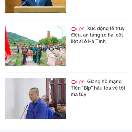
Xúc động lễ truy
điệu, an táng 10 hài cốt
liệt sĩ ở Hà Tĩnh
Giang hồ mạng
Tiến “Bịp” hầu tòa về tội
ma túy