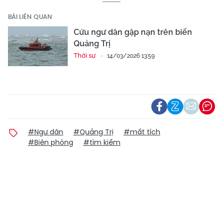
BÀI LIÊN QUAN
Cứu ngư dân gặp nạn trên biển
Quảng Trị
Thời sự
14/03/2026 13:59
#Ngư dân
#Quảng Trị
#mất tích
#Biên phòng
#tìm kiếm