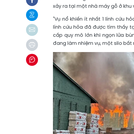
xảy ra tại một nhà máy gỗ ở khu 
"Vụ nổ khiến ít nhất 1 lính cứu h
lính cứu hỏa đã được tìm thấy tạ
cấp quy mô lớn khi ngọn lửa bùn
đang làm nhiệm vụ, một silo bất n