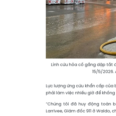
Lính cứu hỏa cố gắng dập tắt
15/5/2026.
Lực lượng ứng cứu khẩn cấp của 
phải làm việc nhiều giờ để khống
“Chúng tôi đã huy động toàn b
Larrivee, Giám đốc 911 ở Waldo, ch