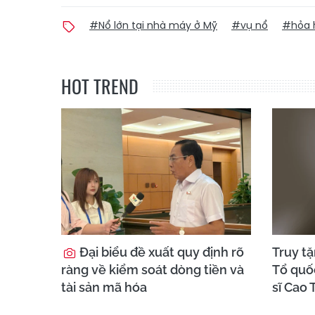
#Nổ lớn tại nhà máy ở Mỹ
#vụ nổ
#hỏa 
HOT TREND
Đại biểu đề xuất quy định rõ
Truy t
ràng về kiểm soát dòng tiền và
Tổ quố
tài sản mã hóa
sĩ Cao