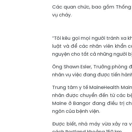
Các quan chức, bao gồm Thống đố
vụ cháy.
“Tôi kêu gọi mọi người tránh xa 
luật và để các nhân viên khẩn 
nguyện cho tất cả những người bị
Ông Shawn Esler, Trưởng phòng đ
nhân vụ việc đang được tiến hành
Trung tâm y tế MaineHealth Maine
nhân được chuyển đến từ các bện
Maine ở Bangor đang điều trị ch
ngôn của bệnh viện.
Được biết, nhà máy vừa xảy ra v
cách Portland khoảng 150 km.