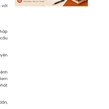
 với
pháp
 cầu
uyên
bệnh
tern
phát
dân,