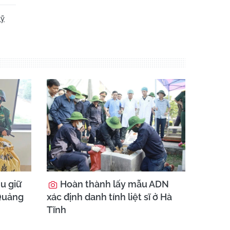
Mỹ
hu giữ
Hoàn thành lấy mẫu ADN
 Quảng
xác định danh tính liệt sĩ ở Hà
Tĩnh