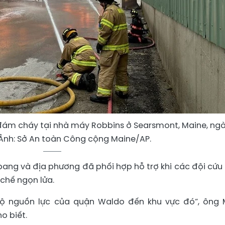
 đám cháy tại nhà máy Robbins ở Searsmont, Maine, ng
 Ảnh: Sở An toàn Công cộng Maine/AP.
bang và địa phương đã phối hợp hỗ trợ khi các đội cứu
 chế ngọn lửa.
ộ nguồn lực của quận Waldo đến khu vực đó”, ông 
o biết.