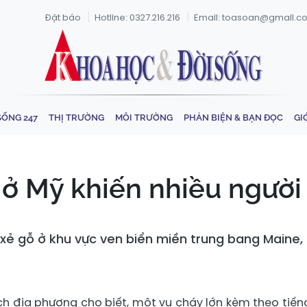
Đặt báo
Hotline: 0327.216.216
Email: toasoan@gmail.c
SỐNG 247
THỊ TRƯỜNG
MÔI TRƯỜNG
PHẢN BIỆN & BẠN ĐỌC
GI
 ở Mỹ khiến nhiều ngườ
ẻ gỗ ở khu vực ven biển miền trung bang Maine, Mỹ,
ch địa phương cho biết, một vụ cháy lớn kèm theo tiến