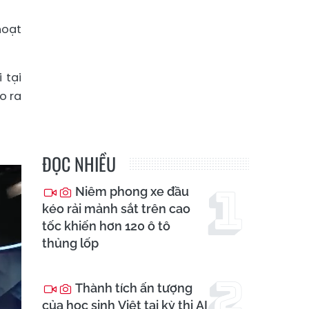
hoạt
 tại
o ra
ĐỌC NHIỀU
Niêm phong xe đầu
kéo rải mảnh sắt trên cao
tốc khiến hơn 120 ô tô
thủng lốp
Thành tích ấn tượng
của học sinh Việt tại kỳ thi AI