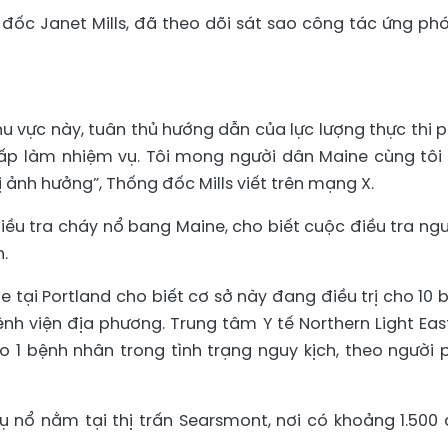
c Janet Mills, đã theo dõi sát sao công tác ứng phó
khu vực này, tuân thủ hướng dẫn của lực lượng thực thi 
cấp làm nhiệm vụ. Tôi mong người dân Maine cùng tôi
 ảnh hưởng”, Thống đốc Mills viết trên mạng X.
iều tra cháy nổ bang Maine, cho biết cuộc điều tra ng
.
 tại Portland cho biết cơ sở này đang điều trị cho 10 
h viện địa phương. Trung tâm Y tế Northern Light Eas
o 1 bệnh nhân trong tình trạng nguy kịch, theo người 
ụ nổ nằm tại thị trấn Searsmont, nơi có khoảng 1.500 