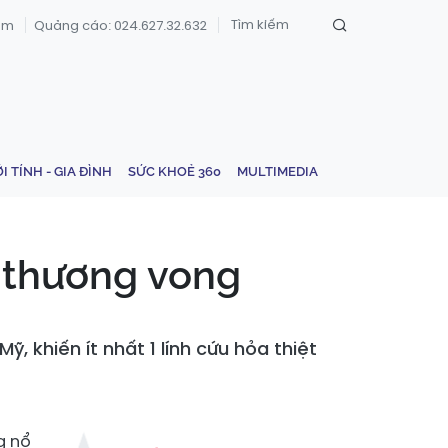
om
Quảng cáo: 024.627.32.632
ỚI TÍNH - GIA ĐÌNH
SỨC KHOẺ 360
MULTIMEDIA
i thương vong
 khiến ít nhất 1 lính cứu hỏa thiệt
g nổ