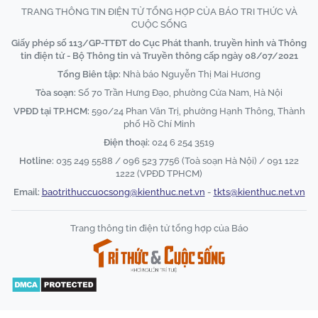
TRANG THÔNG TIN ĐIỆN TỬ TỔNG HỢP CỦA BÁO TRI THỨC VÀ
CUỘC SỐNG
Giấy phép số 113/GP-TTĐT do Cục Phát thanh, truyền hình và Thông
tin điện tử - Bộ Thông tin và Truyền thông cấp ngày 08/07/2021
Tổng Biên tập:
Nhà báo Nguyễn Thị Mai Hương
Tòa soạn:
Số 70 Trần Hưng Đạo, phường Cửa Nam, Hà Nội
VPĐD tại TP.HCM:
590/24 Phan Văn Trị, phường Hạnh Thông, Thành
phố Hồ Chí Minh
Điện thoại:
024 6 254 3519
Hotline:
035 249 5588 / 096 523 7756 (Toà soạn Hà Nội) / 091 122
1222 (VPĐD TPHCM)
Email:
baotrithuccuocsong@kienthuc.net.vn
-
tkts@kienthuc.net.vn
Trang thông tin điện tử tổng hợp của Báo