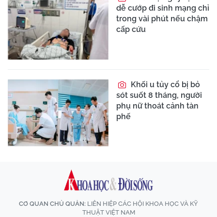
dễ cướp đi sinh mạng chỉ
trong vài phút nếu chậm
cấp cứu
Khối u tủy cổ bị bỏ
sót suốt 8 tháng, người
phụ nữ thoát cảnh tàn
phế
CƠ QUAN CHỦ QUẢN:
LIÊN HIỆP CÁC HỘI KHOA HỌC VÀ KỸ
THUẬT VIỆT NAM