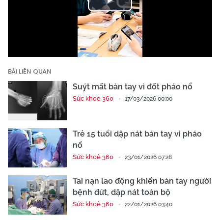
Play
Video
BÀI LIÊN QUAN
Suýt mất bàn tay vì đốt pháo nổ
Sức khoẻ 360
17/03/2026 00:00
Trẻ 15 tuổi dập nát bàn tay vì pháo
nổ
Sức khoẻ 360
23/01/2026 07:28
Tai nạn lao động khiến bàn tay người
bệnh đứt, dập nát toàn bộ
Sức khoẻ 360
22/01/2026 03:40