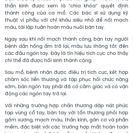
thần kinh được xem là “chìa khóa” quyết định
thành công của ca mổ. Các bác sĩ sử dụng kỹ
thuật vi phẫu với chỉ khâu siêu nhỏ để nối mạch
máu, tái lập tuần hoàn máu nuôi bàn tay.
Ngay sau khi nối mạch thành công, bàn tay người
bệnh dần hồng ấm trở lại, máu lưu thông tốt đến
các đầu ngón tay. Đây là tín hiệu tích cực cho thấy
chi thể đã được hồi sinh thành công.
Sau mổ, bệnh nhân được điều trị tích cực, kết hợp
chăm sóc liền thương và tập phục hồi chức năng
sớm, bàn ngón tay phải đã có cảm giác và có vận
động các ngón tay trở lại.
Với những trường hợp chấn thương dập nát phức
tạp vùng cổ tay, bàn tay với tổn thương phối hợp
gồm xương, mạch máu, thần kinh, gân cơ và phần
mềm, đặc biệt với các trường hợp mất hoàn toàn