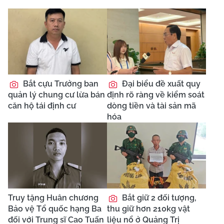
Bắt cựu Trưởng ban
Đại biểu đề xuất quy
quản lý chung cư lừa bán
định rõ ràng về kiểm soát
căn hộ tái định cư
dòng tiền và tài sản mã
hóa
Truy tặng Huân chương
Bắt giữ 2 đối tượng,
Bảo vệ Tổ quốc hạng Ba
thu giữ hơn 210kg vật
đối với Trung sĩ Cao Tuấn
liệu nổ ở Quảng Trị