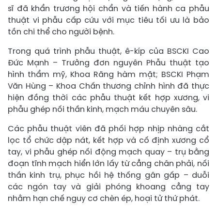
sĩ đã khẩn trương hội chẩn và tiến hành ca phẫu
thuật vi phẫu cấp cứu với mục tiêu tối ưu là bảo
tồn chi thể cho người bệnh.
Trong quá trình phẫu thuật, ê-kíp của BSCKI Cao
Đức Mạnh – Trưởng đơn nguyên Phẫu thuật tạo
hình thẩm mỹ, Khoa Răng hàm mặt; BSCKI Phạm
Văn Hùng – Khoa Chấn thương chỉnh hình đã thực
hiện đồng thời các phẫu thuật kết hợp xương, vi
phẫu ghép nối thần kinh, mạch máu chuyên sâu.
Các phẫu thuật viên đã phối hợp nhịp nhàng cắt
lọc tổ chức dập nát, kết hợp và cố định xương cổ
tay, vi phẫu ghép nối động mạch quay – trụ bằng
đoạn tĩnh mạch hiển lớn lấy từ cẳng chân phải, nối
thần kinh trụ, phục hồi hệ thống gân gấp – duỗi
các ngón tay và giải phóng khoang cẳng tay
nhằm hạn chế nguy cơ chèn ép, hoại tử thứ phát.