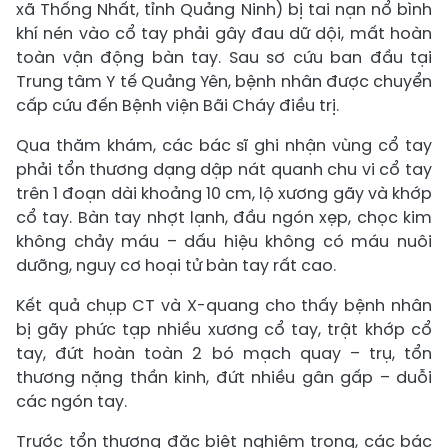
xã Thống Nhất, tỉnh Quảng Ninh) bị tai nạn nổ bình
khí nén vào cổ tay phải gây đau dữ dội, mất hoàn
toàn vận động bàn tay. Sau sơ cứu ban đầu tại
Trung tâm Y tế Quảng Yên, bệnh nhân được chuyển
cấp cứu đến Bệnh viện Bãi Cháy điều trị.
Qua thăm khám, các bác sĩ ghi nhận vùng cổ tay
phải tổn thương dạng dập nát quanh chu vi cổ tay
trên 1 đoạn dài khoảng 10 cm, lộ xương gãy và khớp
cổ tay. Bàn tay nhợt lạnh, đầu ngón xẹp, chọc kim
không chảy máu – dấu hiệu không có máu nuôi
dưỡng, nguy cơ hoại tử bàn tay rất cao.
Kết quả chụp CT và X-quang cho thấy bệnh nhân
bị gãy phức tạp nhiều xương cổ tay, trật khớp cổ
tay, đứt hoàn toàn 2 bó mạch quay – trụ, tổn
thương nặng thần kinh, đứt nhiều gân gấp – duỗi
các ngón tay.
Trước tổn thương đặc biệt nghiêm trọng, các bác