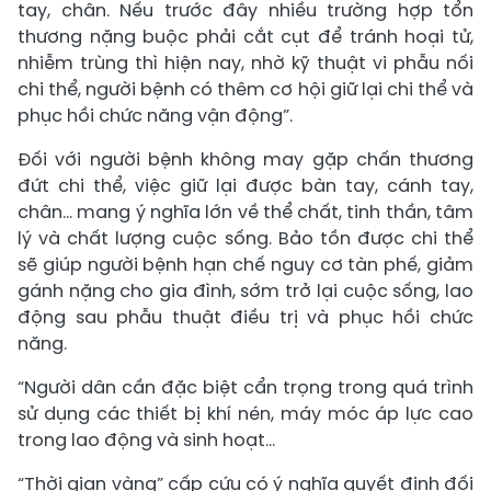
tay, chân. Nếu trước đây nhiều trường hợp tổn
thương nặng buộc phải cắt cụt để tránh hoại tử,
nhiễm trùng thì hiện nay, nhờ kỹ thuật vi phẫu nối
chi thể, người bệnh có thêm cơ hội giữ lại chi thể và
phục hồi chức năng vận động”.
Đối với người bệnh không may gặp chấn thương
đứt chi thể, việc giữ lại được bàn tay, cánh tay,
chân… mang ý nghĩa lớn về thể chất, tinh thần, tâm
lý và chất lượng cuộc sống. Bảo tồn được chi thể
sẽ giúp người bệnh hạn chế nguy cơ tàn phế, giảm
gánh nặng cho gia đình, sớm trở lại cuộc sống, lao
động sau phẫu thuật điều trị và phục hồi chức
năng.
“Người dân cần đặc biệt cẩn trọng trong quá trình
sử dụng các thiết bị khí nén, máy móc áp lực cao
trong lao động và sinh hoạt...
“Thời gian vàng” cấp cứu có ý nghĩa quyết định đối