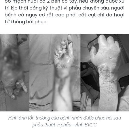
bó mạch nuôi cả 2 bên cổ tay, nếu không được xử
trí kịp thời bằng kỹ thuật vi phẫu chuyên sâu, người
bệnh có nguy cơ rất cao phải cắt cụt chi do hoại
tử không hồi phục.
Hình ảnh tổn thương của bệnh nhân được phục hồi sau
phẫu thuật vi phẫu - Ảnh BVCC