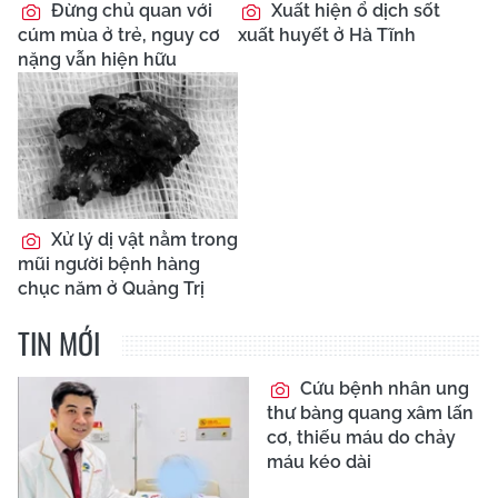
Đừng chủ quan với
Xuất hiện ổ dịch sốt
cúm mùa ở trẻ, nguy cơ
xuất huyết ở Hà Tĩnh
nặng vẫn hiện hữu
Xử lý dị vật nằm trong
mũi người bệnh hàng
chục năm ở Quảng Trị
TIN MỚI
Cứu bệnh nhân ung
thư bàng quang xâm lấn
cơ, thiếu máu do chảy
máu kéo dài