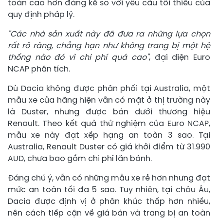
toàn cao hơn đáng kể so với yêu cầu tối thiểu của
quy định pháp lý.
"Các nhà sản xuất này đã đưa ra những lựa chọn
rất rõ ràng, chẳng hạn như không trang bị một hệ
thống nào đó vì chi phí quá cao"
, đại diện Euro
NCAP phân tích.
Dù Dacia không được phân phối tại Australia, một
mẫu xe của hãng hiện vẫn có mặt ở thị trường này
là Duster, nhưng được bán dưới thương hiệu
Renault. Theo kết quả thử nghiệm của Euro NCAP,
mẫu xe này đạt xếp hạng an toàn 3 sao. Tại
Australia, Renault Duster có giá khởi điểm từ 31.990
AUD, chưa bao gồm chi phí lăn bánh.
Đáng chú ý, vẫn có những mẫu xe rẻ hơn nhưng đạt
mức an toàn tối đa 5 sao. Tuy nhiên, tại châu Âu,
Dacia được định vị ở phân khúc thấp hơn nhiều,
nên cách tiếp cận về giá bán và trang bị an toàn