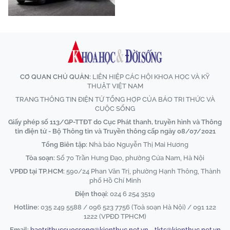
CƠ QUAN CHỦ QUẢN:
LIÊN HIỆP CÁC HỘI KHOA HỌC VÀ KỸ
THUẬT VIỆT NAM
TRANG THÔNG TIN ĐIỆN TỬ TỔNG HỢP CỦA BÁO TRI THỨC VÀ
CUỘC SỐNG
Giấy phép số 113/GP-TTĐT do Cục Phát thanh, truyền hình và Thông
tin điện tử - Bộ Thông tin và Truyền thông cấp ngày 08/07/2021
Tổng Biên tập:
Nhà báo Nguyễn Thị Mai Hương
Tòa soạn:
Số 70 Trần Hưng Đạo, phường Cửa Nam, Hà Nội
VPĐD tại TP.HCM:
590/24 Phan Văn Trị, phường Hạnh Thông, Thành
phố Hồ Chí Minh
Điện thoại:
024 6 254 3519
Hotline:
035 249 5588 / 096 523 7756 (Toà soạn Hà Nội) / 091 122
1222 (VPĐD TPHCM)
Email:
baotrithuccuocsong@kienthuc.net.vn
-
tkts@kienthuc.net.vn