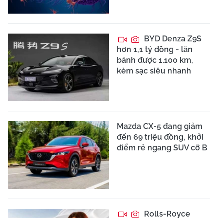
BYD Denza Z9S
hơn 1,1 tỷ đồng - lăn
bánh được 1.100 km,
kèm sạc siêu nhanh
Mazda CX-5 đang giảm
đến 69 triệu đồng, khởi
điểm rẻ ngang SUV cỡ B
Rolls-Royce