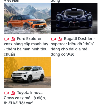
Việt Nam
đồng
Ford Explorer
Bugatti Destrier -
2027 nâng cấp mạnh tay
hypercar triệu đô "thửa"
- thêm ba màn hình tiêu
riêng cho đại gia mê
chuẩn
động cơ W16
Toyota Innova
Cross 2027 mới lộ diện,
thiết kế "lột xác"