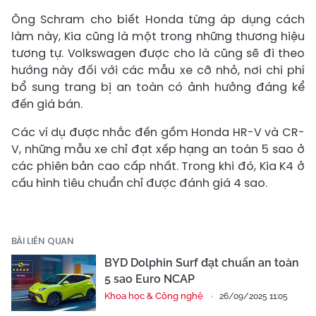
Ông Schram cho biết Honda từng áp dụng cách
làm này, Kia cũng là một trong những thương hiệu
tương tự. Volkswagen được cho là cũng sẽ đi theo
hướng này đối với các mẫu xe cỡ nhỏ, nơi chi phí
bổ sung trang bị an toàn có ảnh hưởng đáng kể
đến giá bán.
Các ví dụ được nhắc đến gồm Honda HR-V và CR-
V, những mẫu xe chỉ đạt xếp hạng an toàn 5 sao ở
các phiên bản cao cấp nhất. Trong khi đó, Kia K4 ở
cấu hình tiêu chuẩn chỉ được đánh giá 4 sao.
BÀI LIÊN QUAN
BYD Dolphin Surf đạt chuẩn an toàn
5 sao Euro NCAP
Khoa học & Công nghệ
26/09/2025 11:05