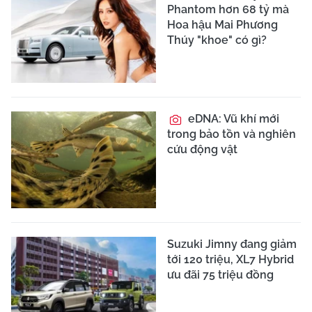
Phantom hơn 68 tỷ mà
Hoa hậu Mai Phương
Thúy "khoe" có gì?
eDNA: Vũ khí mới
trong bảo tồn và nghiên
cứu động vật
Suzuki Jimny đang giảm
tới 120 triệu, XL7 Hybrid
ưu đãi 75 triệu đồng