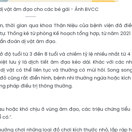
 dị vật âm đạo cho các bé gái - Ảnh BVCC
n, thời gian qua khoa Thận Niệu của bệnh viện đã điều
 tự. Thống kê từ phòng Kế hoạch tổng hợp, từ năm 2021
ẩn đoán dị vật âm đạo.
độ tuổi từ 3 đến 8 tuổi và chiếm tỷ lệ nhiều nhất từ 4
biệt lưu ý là dịch tiết âm đạo kéo dài. Khác với các n
 dị vật có thể liên tục và thường có mùi hôi. Song son
đỏ cũng rất điển hình, bệnh nhi thường ngứa hoặc kích
ng pháp điều trị thông thường.
au hoặc khó chịu ở vùng âm đạo, các triệu chứng tiểu 
 có.”.
hường chơi những loại đồ chơi kích thước nhỏ, lắp ráp 