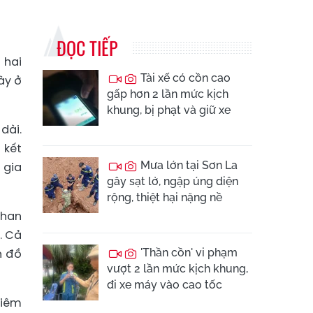
ĐỌC TIẾP
 hai
Tài xế có cồn cao
ày ở
gấp hơn 2 lần mức kịch
khung, bị phạt và giữ xe
dài.
 kết
Mưa lớn tại Sơn La
 gia
gây sạt lở, ngập úng diện
rộng, thiệt hại nặng nề
Phan
. Cả
n đồ
'Thần cồn' vi phạm
vượt 2 lần mức kịch khung,
đi xe máy vào cao tốc
viêm