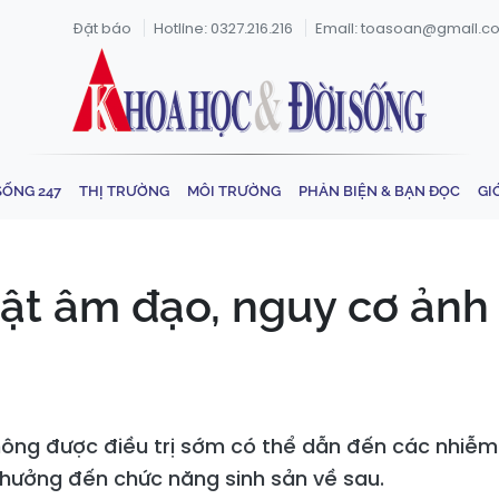
Đặt báo
Hotline: 0327.216.216
Email: toasoan@gmail.c
SỐNG 247
THỊ TRƯỜNG
MÔI TRƯỜNG
PHẢN BIỆN & BẠN ĐỌC
GI
 vật âm đạo, nguy cơ ản
hông được điều trị sớm có thể dẫn đến các nhiễm
 hưởng đến chức năng sinh sản về sau.