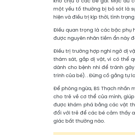
khó chịu ở các bé gái. Mặc dù
một yếu tố thường bị bỏ sót là 
hiện và điều trị kịp thời, tình tr
Điều quan trọng là các bậc phụ 
được nguyên nhân tiềm ẩn này để 
Điều trị trường hợp nghi ngờ dị 
thám sát, gắp dị vật, vì có thể 
dành cho bệnh nhi để tránh gâ
trinh của bé). . Đừng cố gắng tự l
Để phòng ngừa, BS Thạch nhấn mạn
cho trẻ về cơ thể của mình, giúp
được khám phá bằng các vật thể
đổi với trẻ để các bé cảm thấy 
giác bất thường nào.