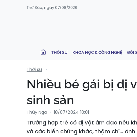
Thứ Sáu, ngày 07/08/2026
THỜI SỰ
KHOA HỌC & CÔNG NGHỆ
ĐỜI 
Thời sự
Nhiều bé gái bị dị
sinh sản
Thúy Nga
18/07/2024 10:01
Trường hợp trẻ có dị vật âm đạo nếu k
và các biến chứng khác, thậm chí… ảnh