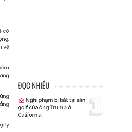
ẻ có
ọng,
n về
hiễm
năng
ĐỌC NHIỀU
rùng
Nghi phạm bị bắt tại sân
hẳng
golf của ông Trump ở
California
 gây