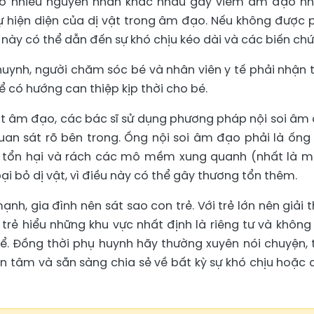
 có nhiều nguyên nhân khác nhau gây viêm âm đạo n
sự hiện diện của dị vật trong âm đạo. Nếu không được 
ạng này có thể dẫn đến sự khó chịu kéo dài và các biến ch
huynh, người chăm sóc bé và nhân viên y tế phải nhận 
có hướng can thiệp kịp thời cho bé.
vật âm đạo, các bác sĩ sử dụng phương pháp nội soi âm
quan sát rõ bên trong. Ống nội soi âm đạo phải là ống
y tổn hại và rách các mô mềm xung quanh (nhất là 
oại bỏ dị vật, vì điều này có thể gây thương tổn thêm.
h, gia đình nên sát sao con trẻ. Với trẻ lớn nên giải t
 trẻ hiểu những khu vực nhất định là riêng tư và không
. Đồng thời phụ huynh hãy thường xuyên nói chuyện, 
an tâm và sẵn sàng chia sẻ về bất kỳ sự khó chịu hoặc