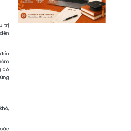
 trị
 đến
 đến
hiễm
g đó
 ứng
khó,
hoặc