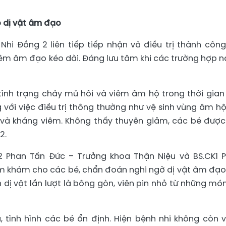
p dị vật âm đạo
Nhi Đồng 2 liên tiếp tiếp nhận và điều trị thành công
iêm âm đạo kéo dài. Đáng lưu tâm khi các trường hợp n
tình trạng chảy mủ hôi và viêm âm hộ trong thời gian 
với việc điều trị thông thường như vệ sinh vùng âm hộ
h và kháng viêm. Không thấy thuyên giảm, các bé được
2.
K2 Phan Tấn Đức – Trưởng khoa Thận Niệu và BS.CK1 
m khám cho các bé, chẩn đoán nghi ngờ dị vật âm đạo
n dị vật lần lượt là bông gòn, viên pin nhỏ từ những mó
, tình hình các bé ổn định. Hiện bệnh nhi không còn 