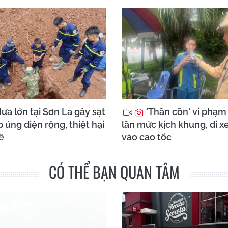
ưa lớn tại Sơn La gây sạt
'Thần cồn' vi phạm
p úng diện rộng, thiệt hại
lần mức kịch khung, đi x
ề
vào cao tốc
CÓ THỂ BẠN QUAN TÂM