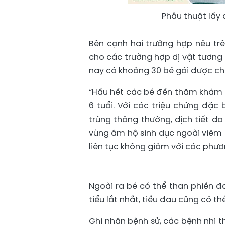
Phẫu thuật lấy
Bên cạnh hai trường hợp nêu trê
cho các trường hợp dị vật tương
nay có khoảng 30 bé gái được ch
“Hầu hết các bé đến thăm khám ở 
6 tuổi. Với các triệu chứng đặc 
trùng thông thường, dịch tiết do
vùng âm hộ sinh dục ngoài viêm 
liên tục không giảm với các phươ
Ngoài ra bé có thể than phiền đ
tiểu lắt nhắt, tiểu đau cũng có thể
Ghi nhận bệnh sử, các bệnh nhi t