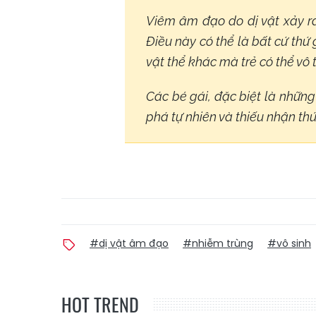
Viêm âm đạo do dị vật xảy ra
Điều này có thể là bất cứ thứ 
vật thể khác mà trẻ có thể vô 
Các bé gái, đặc biệt là những 
phá tự nhiên và thiếu nhận thứ
#dị vật âm đạo
#nhiễm trùng
#vô sinh
HOT TREND