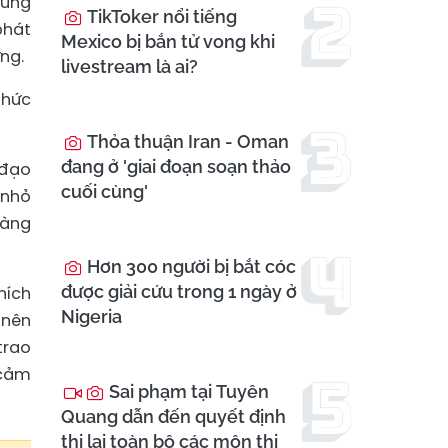
hưng
TikToker nổi tiếng
phát
Mexico bị bắn tử vong khi
ứng.
livestream là ai?
thức
Thỏa thuận Iran - Oman
đang ở 'giai đoạn soạn thảo
 đạo
cuối cùng'
 nhỏ
màng
Hơn 300 người bị bắt cóc
được giải cứu trong 1 ngày ở
hích
Nigeria
 nên
trao
 cảm
Sai phạm tại Tuyên
Quang dẫn đến quyết định
thi lại toàn bộ các môn thi