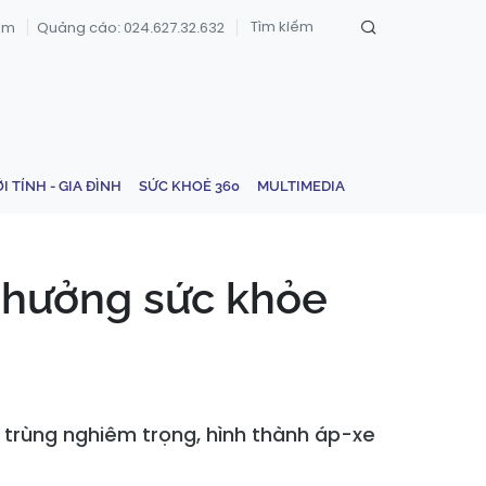
om
Quảng cáo: 024.627.32.632
ỚI TÍNH - GIA ĐÌNH
SỨC KHOẺ 360
MULTIMEDIA
h hưởng sức khỏe
 trùng nghiêm trọng, hình thành áp-xe