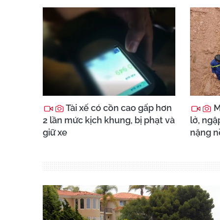
Tài xế có cồn cao gấp hơn
M
2 lần mức kịch khung, bị phạt và
lở, ngậ
giữ xe
nặng n