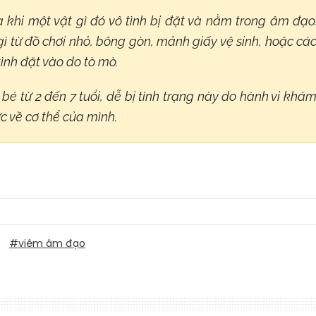
 khi một vật gì đó vô tình bị đặt và nằm trong âm đạo
gì từ đồ chơi nhỏ, bông gòn, mảnh giấy vệ sinh, hoặc cá
tình đặt vào do tò mò.
bé từ 2 đến 7 tuổi, dễ bị tình trạng này do hành vi khá
c về cơ thể của mình.
#viêm âm đạo