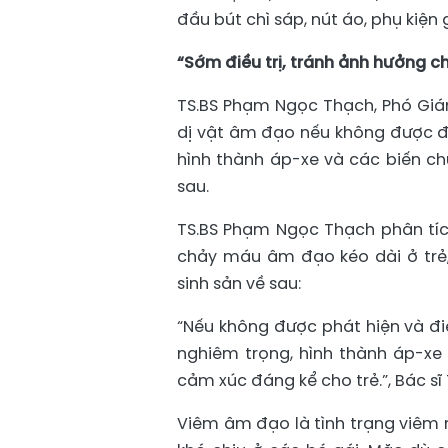
đầu bút chì sáp, nút áo, phụ kiện
“Sớm điều trị, tránh ảnh hưởng c
TS.BS Phạm Ngọc Thạch, Phó Giám
dị vật âm đạo nếu không được đi
hình thành áp-xe và các biến c
sau.
TS.BS Phạm Ngọc Thạch phân tíc
chảy máu âm đạo kéo dài ở trẻ
sinh sản về sau:
“Nếu không được phát hiện và đi
nghiêm trọng, hình thành áp-xe
cảm xúc đáng kể cho trẻ.”, Bác sĩ
Viêm âm đạo là tình trạng viêm 