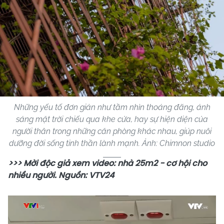
Những yếu tố đơn giản như tầm nhìn thoáng đãng, ánh
sáng mặt trời chiếu qua khe cửa, hay sự hiện diện của
người thân trong những căn phòng khác nhau, giúp nuôi
dưỡng đời sống tinh thần lành mạnh. Ảnh: Chimnon studio
>>> Mời độc giả xem video: nhà 25m2 - cơ hội cho
nhiều người. Nguồn: VTV24