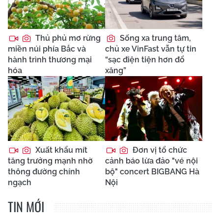
Thủ phủ mơ rừng
Sống xa trung tâm,
miền núi phía Bắc và
chủ xe VinFast vẫn tự tin
hành trình thương mại
“sạc điện tiện hơn đổ
hóa
xăng”
Xuất khẩu mít
Đơn vị tổ chức
tăng trưởng mạnh nhờ
cảnh báo lừa đảo "vé nội
thông đường chính
bộ" concert BIGBANG Hà
ngạch
Nội
TIN MỚI