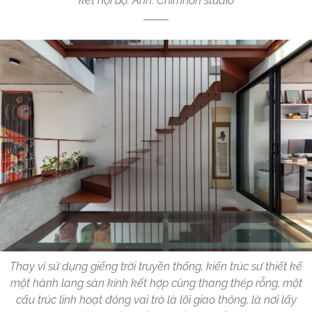
kết nội bộ. Ảnh: Chimnon studio
Thay vì sử dụng giếng trời truyền thống, kiến trúc sư thiết kế
một hành lang sàn kính kết hợp cùng thang thép rỗng, một
cấu trúc linh hoạt đóng vai trò là lõi giao thông, là nơi lấy