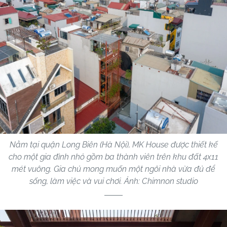
Nằm tại quận Long Biên (Hà Nội), MK House được thiết kế
cho một gia đình nhỏ gồm ba thành viên trên khu đất 4x11
mét vuông. Gia chủ mong muốn một ngôi nhà vừa đủ để
sống, làm việc và vui chơi. Ảnh: Chimnon studio