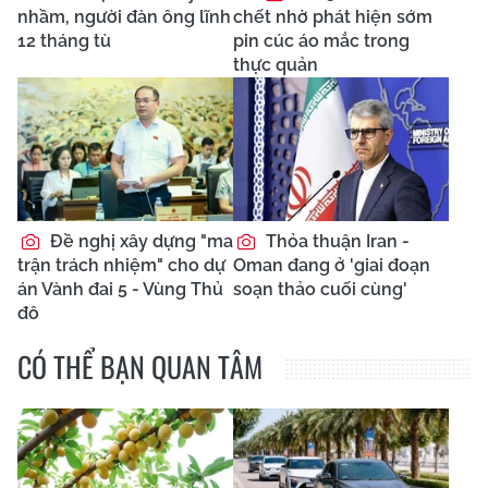
nhầm, người đàn ông lĩnh
chết nhờ phát hiện sớm
12 tháng tù
pin cúc áo mắc trong
thực quản
Đề nghị xây dựng "ma
Thỏa thuận Iran -
trận trách nhiệm" cho dự
Oman đang ở 'giai đoạn
án Vành đai 5 - Vùng Thủ
soạn thảo cuối cùng'
đô
CÓ THỂ BẠN QUAN TÂM