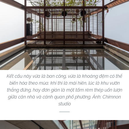
Kết cấu này vừa là ban công, vừa là khoảng đệm có thể
biến hóa theo mùa: khi thì là mái hiên, lúc là khu vườn
thẳng đứng, hay đơn giản là một tấm rèm thép uốn lượn
giữa căn nhà và cảnh quan phố phường. Ảnh: Chimnon
studio