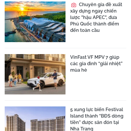
Chuyên gia đề xuất
xây dựng ngay chiến
lược "hậu APEC", đưa
Phú Quốc thành điểm
đến toàn cầu
VinFast VF MPV 7 giúp
các gia đình “giải nhiệt”
mùa hè
5 xung lực biến Festival
Island thành “BĐS dòng
tiền” được săn đón tại
Nha Trang