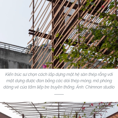
Kiến trúc sư chọn cách lắp dựng một hệ sàn thép rỗng với
mặt dựng được đan bằng các dải thép mỏng, mô phỏng
dáng vẻ của tấm liếp tre truyền thống. Ảnh: Chimnon studio