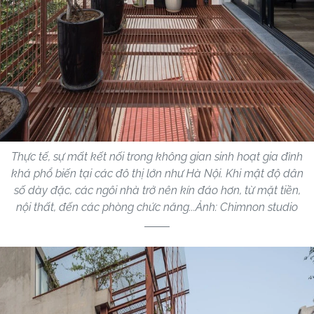
Thực tế, sự mất kết nối trong không gian sinh hoạt gia đình
khá phổ biến tại các đô thị lớn như Hà Nội. Khi mật độ dân
số dày đặc, các ngôi nhà trở nên kín đáo hơn, từ mặt tiền,
nội thất, đến các phòng chức năng...Ảnh: Chimnon studio