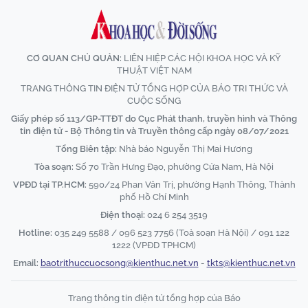
CƠ QUAN CHỦ QUẢN:
LIÊN HIỆP CÁC HỘI KHOA HỌC VÀ KỸ
THUẬT VIỆT NAM
TRANG THÔNG TIN ĐIỆN TỬ TỔNG HỢP CỦA BÁO TRI THỨC VÀ
CUỘC SỐNG
Giấy phép số 113/GP-TTĐT do Cục Phát thanh, truyền hình và Thông
tin điện tử - Bộ Thông tin và Truyền thông cấp ngày 08/07/2021
Tổng Biên tập:
Nhà báo Nguyễn Thị Mai Hương
Tòa soạn:
Số 70 Trần Hưng Đạo, phường Cửa Nam, Hà Nội
VPĐD tại TP.HCM:
590/24 Phan Văn Trị, phường Hạnh Thông, Thành
phố Hồ Chí Minh
Điện thoại:
024 6 254 3519
Hotline:
035 249 5588 / 096 523 7756 (Toà soạn Hà Nội) / 091 122
1222 (VPĐD TPHCM)
Email:
baotrithuccuocsong@kienthuc.net.vn
-
tkts@kienthuc.net.vn
Trang thông tin điện tử tổng hợp của Báo