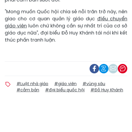
"Mong muốn Quốc hội chia sẻ nỗi trăn trở này, nên
giao cho cơ quan quản lý giáo dục
điều chuyển
giáo viên
luôn chứ không cần sự nhất trí của cơ sở
giáo dục nữa", đại biểu Đỗ Huy Khánh tái nói khi kết
thúc phần tranh luận.
#Luật nhà giáo
#giáo viên
#vùng sâu
#cắm bản
#đại biểu quốc hội
#Đỗ Huy Khánh