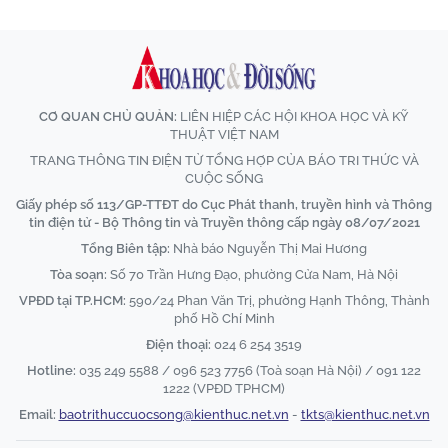
CƠ QUAN CHỦ QUẢN:
LIÊN HIỆP CÁC HỘI KHOA HỌC VÀ KỸ
THUẬT VIỆT NAM
TRANG THÔNG TIN ĐIỆN TỬ TỔNG HỢP CỦA BÁO TRI THỨC VÀ
CUỘC SỐNG
Giấy phép số 113/GP-TTĐT do Cục Phát thanh, truyền hình và Thông
tin điện tử - Bộ Thông tin và Truyền thông cấp ngày 08/07/2021
Tổng Biên tập:
Nhà báo Nguyễn Thị Mai Hương
Tòa soạn:
Số 70 Trần Hưng Đạo, phường Cửa Nam, Hà Nội
VPĐD tại TP.HCM:
590/24 Phan Văn Trị, phường Hạnh Thông, Thành
phố Hồ Chí Minh
Điện thoại:
024 6 254 3519
Hotline:
035 249 5588 / 096 523 7756 (Toà soạn Hà Nội) / 091 122
1222 (VPĐD TPHCM)
Email:
baotrithuccuocsong@kienthuc.net.vn
-
tkts@kienthuc.net.vn