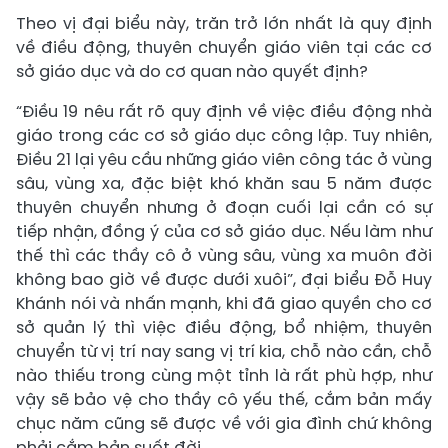
Theo vị đại biểu này, trăn trở lớn nhất là quy định
về điều động, thuyên chuyển giáo viên tại các cơ
sở giáo dục và do cơ quan nào quyết định?
“Điều 19 nêu rất rõ quy định về việc điều động nhà
giáo trong các cơ sở giáo dục công lập. Tuy nhiên,
Điều 21 lại yêu cầu những giáo viên công tác ở vùng
sâu, vùng xa, đặc biệt khó khăn sau 5 năm được
thuyên chuyển nhưng ở đoạn cuối lại cần có sự
tiếp nhận, đồng ý của cơ sở giáo dục. Nếu làm như
thế thì các thầy cô ở vùng sâu, vùng xa muôn đời
không bao giờ về được dưới xuôi”, đại biểu Đỗ Huy
Khánh nói và nhấn mạnh, khi đã giao quyền cho cơ
sở quản lý thì việc điều động, bổ nhiệm, thuyên
chuyển từ vị trí nay sang vị trí kia, chỗ nào cần, chỗ
nào thiếu trong cùng một tỉnh là rất phù hợp, như
vậy sẽ bảo vệ cho thầy cô yếu thế, cắm bản mấy
chục năm cũng sẽ được về với gia đình chứ không
phải cắm bản suốt đời.