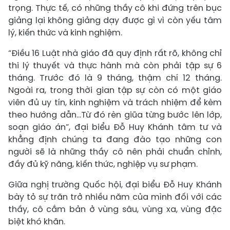
trọng. Thực tế, có những thầy cô khi đứng trên bục
giảng lại không giảng dạy được gì vì còn yếu tâm
lý, kiến thức và kinh nghiệm.
“Điều 16 Luật nhà giáo đã quy định rất rõ, không chỉ
thi lý thuyết và thực hành mà còn phải tập sự 6
tháng. Trước đó là 9 tháng, thậm chí 12 tháng.
Ngoài ra, trong thời gian tập sự còn có một giáo
viên đủ uy tín, kinh nghiệm và trách nhiệm để kèm
theo hướng dẫn…Từ đó rèn giũa từng bước lên lớp,
soạn giáo án”, đại biểu Đỗ Huy Khánh tâm tư và
khẳng định chúng ta đang đào tạo những con
người sẽ là những thầy cô nên phải chuẩn chỉnh,
đầy đủ kỹ năng, kiến thức, nghiệp vụ sư phạm.
Giữa nghị trường Quốc hội, đại biểu Đỗ Huy Khánh
bày tỏ sự trăn trở nhiều năm của mình đối với các
thầy, cô cắm bản ở vùng sâu, vùng xa, vùng đặc
biệt khó khăn.