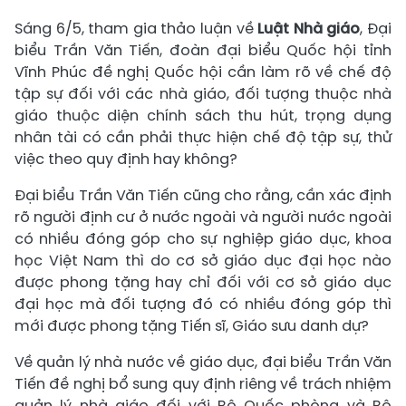
Sáng 6/5, tham gia thảo luận về
Luật Nhà giáo
, Đại
biểu Trần Văn Tiến, đoàn đại biểu Quốc hội tỉnh
Vĩnh Phúc đề nghị Quốc hội cần làm rõ về chế độ
tập sự đối với các nhà giáo, đối tượng thuộc nhà
giáo thuộc diện chính sách thu hút, trọng dụng
nhân tài có cần phải thực hiện chế độ tập sự, thử
việc theo quy định hay không?
Đại biểu Trần Văn Tiến cũng cho rằng, cần xác định
rõ người định cư ở nước ngoài và người nước ngoài
có nhiều đóng góp cho sự nghiệp giáo dục, khoa
học Việt Nam thì do cơ sở giáo dục đại học nào
được phong tặng hay chỉ đối với cơ sở giáo dục
đại học mà đối tượng đó có nhiều đóng góp thì
mới được phong tặng Tiến sĩ, Giáo sưu danh dự?
Về quản lý nhà nước về giáo dục, đại biểu Trần Văn
Tiến đề nghị bổ sung quy định riêng về trách nhiệm
quản lý nhà giáo đối với Bộ Quốc phòng và Bộ