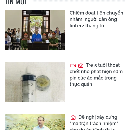
TIN MỚI
Chiếm đoạt tiền chuyển
nhầm, người đàn ông
lĩnh 12 tháng tù
Trẻ 5 tuổi thoát
chết nhờ phát hiện sớm
pin cúc áo mắc trong
thực quản
Đề nghị xây dựng
"ma trận trách nhiệm"
cho dự án Vành đai 5 -