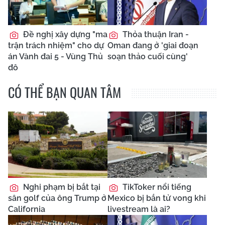
Đề nghị xây dựng "ma
Thỏa thuận Iran -
trận trách nhiệm" cho dự
Oman đang ở 'giai đoạn
án Vành đai 5 - Vùng Thủ
soạn thảo cuối cùng'
đô
CÓ THỂ BẠN QUAN TÂM
Nghi phạm bị bắt tại
TikToker nổi tiếng
sân golf của ông Trump ở
Mexico bị bắn tử vong khi
California
livestream là ai?