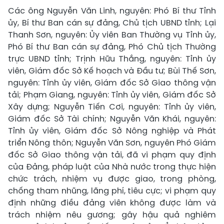
Các ông Nguyễn Văn Linh, nguyên: Phó Bí thư Tỉnh
ủy, Bí thư Ban cán sự đảng, Chủ tịch UBND tỉnh; Lại
Thanh Sơn, nguyên: Ủy viên Ban Thường vụ Tỉnh ủy,
Phó Bí thư Ban cán sự đảng, Phó Chủ tịch Thường
trực UBND tỉnh; Trịnh Hữu Thắng, nguyên: Tỉnh ủy
viên, Giám đốc Sở Kế hoạch và Đầu tư; Bùi Thế Sơn,
nguyên: Tỉnh ủy viên, Giám đốc Sở Giao thông vận
tải; Phạm Giang, nguyên: Tỉnh ủy viên, Giám đốc Sở
Xây dựng; Nguyễn Tiến Cơi, nguyên: Tỉnh ủy viên,
Giám đốc Sở Tài chính; Nguyễn Văn Khái, nguyên:
Tỉnh ủy viên, Giám đốc Sở Nông nghiệp và Phát
triển Nông thôn; Nguyễn Văn Sơn, nguyên Phó Giám
đốc Sở Giao thông vận tải, đã vi phạm quy định
của Đảng, pháp luật của Nhà nước trong thực hiện
chức trách, nhiệm vụ được giao, trong phòng,
chống tham nhũng, lãng phí, tiêu cực; vi phạm quy
định những điều đảng viên không được làm và
trách nhiệm nêu gương; gây hậu quả nghiêm