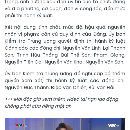
trọng, ảnh hưởng xấu đến uy tín của tổ chức đảng
và địa phương, cơ quan, đơn vị công tác, đến mức
phải thi hành kỷ luật.
Xét nội dung, tính chất, mức độ, hậu quả, nguyên
nhân vi phạm; căn cứ quy định của Đảng, Ủy ban
Kiểm tra Trung ương quyết định thi hành kỷ luật
Cảnh cáo các đồng chí: Nguyễn Văn Linh, Lại Thanh
Sơn, Trịnh Hữu Thắng, Bùi Thế Sơn, Phạm Giang,
Nguyễn Tiến Cơi, Nguyễn Văn Khái, Nguyễn Văn Sơn.
Ủy ban Kiểm tra Trung ương đề nghị cấp có thẩm
quyền xem xét, thi hành kỷ luật các đồng chí:
Nguyễn Đức Thành, Điệp Văn Chiến, Bùi Văn Hải.
>>> Mời độc giả xem thêm video tai nạn lao động
không phải của riêng một ai: