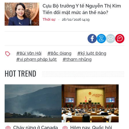
Cựu Bộ trưởng Y tế Nguyễn Thị Kim
Tiến đối mặt mức án thế nào?
Thời sự
28/02/2026 14:19
#Bùi Văn Hải
#Bắc Giang
#kỷ luật Đảng
#vi phạm pháp luật
#tham nhũng
HOT TREND
Cháy rừng ở Canada
Hôm nay, Quốc hội