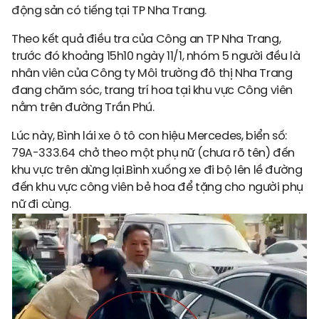
động sản có tiếng tại TP Nha Trang.
Theo kết quả điều tra của Công an TP Nha Trang,
trước đó khoảng 15h10 ngày 11/1, nhóm 5 người đều là
nhân viên của Công ty Môi trường đô thị Nha Trang
đang chăm sóc, trang trí hoa tại khu vực Công viên
nằm trên đường Trần Phú.
Lúc này, Bình lái xe ô tô con hiệu Mercedes, biển số:
79A-333.64 chở theo một phụ nữ (chưa rõ tên) đến
khu vực trên dừng lại.Bình xuống xe đi bộ lên lề đường
đến khu vực công viên bẻ hoa để tặng cho người phụ
nữ đi cùng.