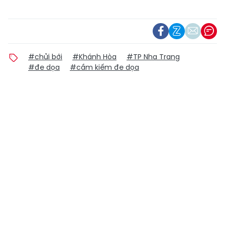
#chửi bới
#Khánh Hòa
#TP Nha Trang
#đe dọa
#cầm kiếm đe dọa