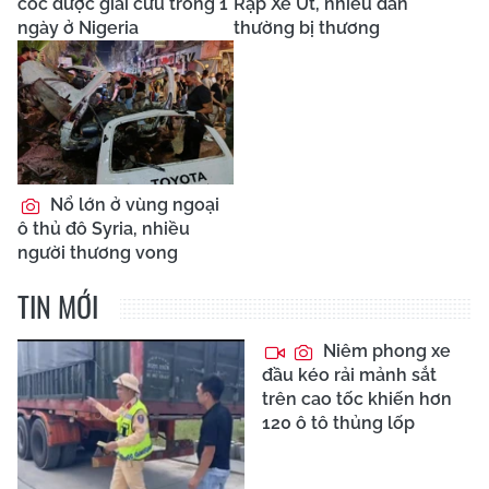
cóc được giải cứu trong 1
Rập Xê Út, nhiều dân
ngày ở Nigeria
thường bị thương
Nổ lớn ở vùng ngoại
ô thủ đô Syria, nhiều
người thương vong
TIN MỚI
Niêm phong xe
đầu kéo rải mảnh sắt
trên cao tốc khiến hơn
120 ô tô thủng lốp