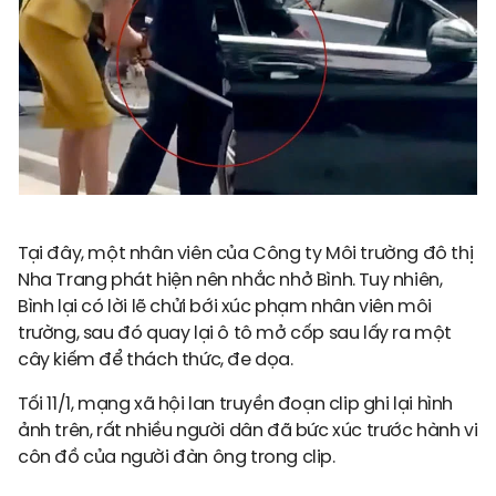
Tại đây, một nhân viên của Công ty Môi trường đô thị
Nha Trang phát hiện nên nhắc nhở Bình. Tuy nhiên,
Bình lại có lời lẽ chửi bới xúc phạm nhân viên môi
trường, sau đó quay lại ô tô mở cốp sau lấy ra một
cây kiếm để thách thức, đe dọa.
Tối 11/1, mạng xã hội lan truyền đoạn clip ghi lại hình
ảnh trên, rất nhiều người dân đã bức xúc trước hành vi
côn đồ của người đàn ông trong clip.