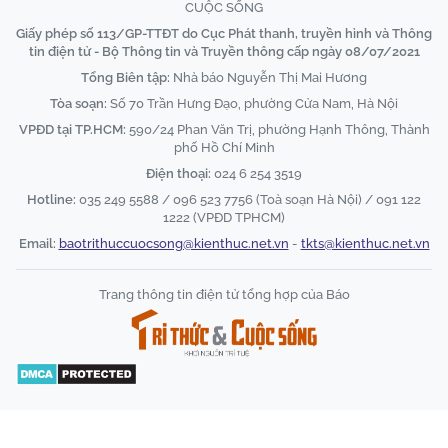
CUỘC SỐNG
Giấy phép số 113/GP-TTĐT do Cục Phát thanh, truyền hình và Thông
tin điện tử - Bộ Thông tin và Truyền thông cấp ngày 08/07/2021
Tổng Biên tập:
Nhà báo Nguyễn Thị Mai Hương
Tòa soạn:
Số 70 Trần Hưng Đạo, phường Cửa Nam, Hà Nội
VPĐD tại TP.HCM:
590/24 Phan Văn Trị, phường Hạnh Thông, Thành
phố Hồ Chí Minh
Điện thoại:
024 6 254 3519
Hotline:
035 249 5588 / 096 523 7756 (Toà soạn Hà Nội) / 091 122
1222 (VPĐD TPHCM)
Email:
baotrithuccuocsong@kienthuc.net.vn
-
tkts@kienthuc.net.vn
Trang thông tin điện tử tổng hợp của Báo