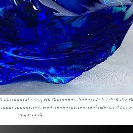
huộc dòng khoáng vật Corundum, tương tự như đá Ruby. Đ
 nhau, nhưng màu xanh dương là màu phổ biến và được y
thích nhất.