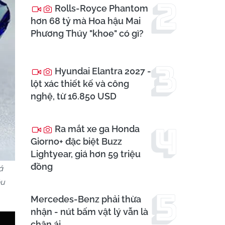
Rolls-Royce Phantom
hơn 68 tỷ mà Hoa hậu Mai
Phương Thúy "khoe" có gì?
Hyundai Elantra 2027 -
lột xác thiết kế và công
nghệ, từ 16.850 USD
Ra mắt xe ga Honda
Giorno+ đặc biệt Buzz
Lightyear, giá hơn 59 triệu
đồng
á
êu
Mercedes-Benz phải thừa
nhận - nút bấm vật lý vẫn là
chân ái