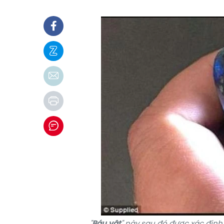
"
Báu vật
" này sau đó được xác định