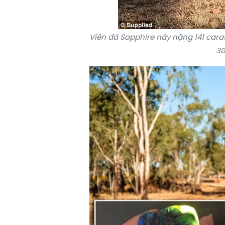
Viên
đá Sapphire
này nặng 141 carat
30