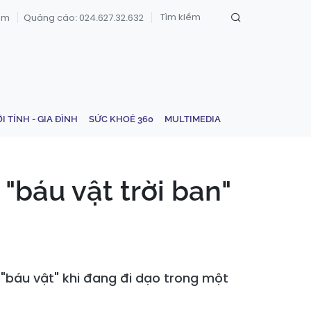
om
Quảng cáo: 024.627.32.632
ỚI TÍNH - GIA ĐÌNH
SỨC KHOẺ 360
MULTIMEDIA
"báu vật trời ban"
 "báu vật" khi đang đi dạo trong một