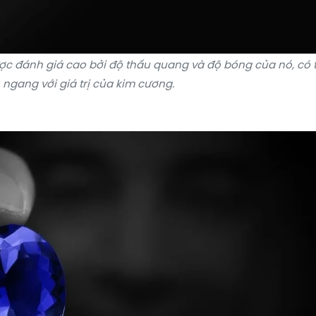
ợc đánh giá cao bởi độ thấu quang và độ bóng của nó, có 
 ngang với giá trị của kim cương.