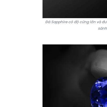
Đá Sapphire có độ cứng lớn và đư
sánh