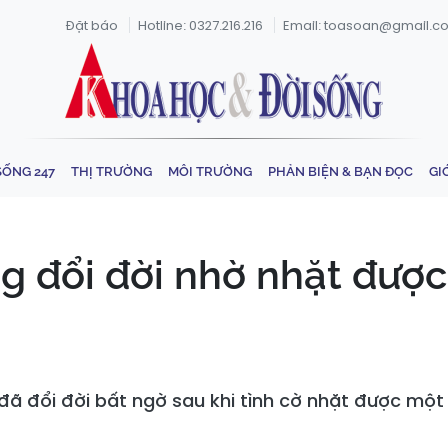
Đặt báo
Hotline: 0327.216.216
Email: toasoan@gmail.c
SỐNG 247
THỊ TRƯỜNG
MÔI TRƯỜNG
PHẢN BIỆN & BẠN ĐỌC
GI
 đổi đời nhờ nhặt được 
đã đổi đời bất ngờ sau khi tình cờ nhặt được một