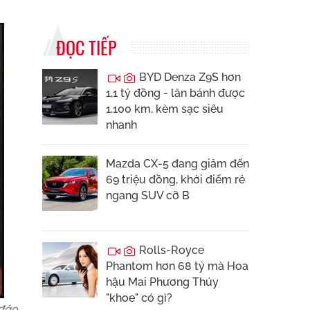
ĐỌC TIẾP
BYD Denza Z9S hơn
1,1 tỷ đồng - lăn bánh được
1.100 km, kèm sạc siêu
nhanh
Mazda CX-5 đang giảm đến
69 triệu đồng, khởi điểm rẻ
ngang SUV cỡ B
Rolls-Royce
Phantom hơn 68 tỷ mà Hoa
hậu Mai Phương Thúy
"khoe" có gì?
đáo.