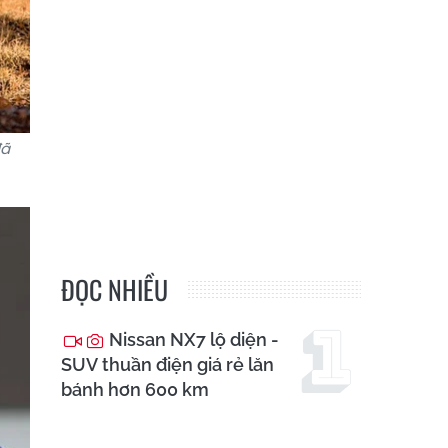
đã
ĐỌC NHIỀU
Nissan NX7 lộ diện -
SUV thuần điện giá rẻ lăn
bánh hơn 600 km