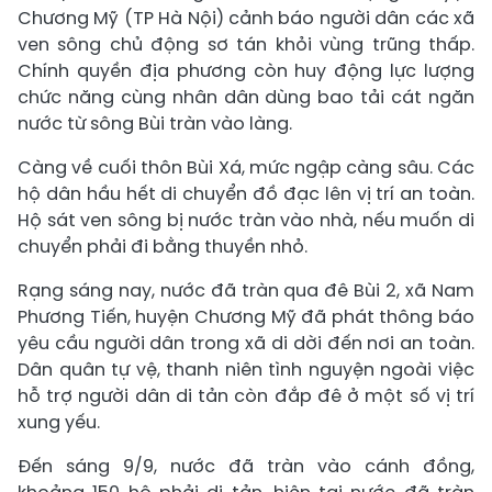
Chương Mỹ (TP Hà Nội) cảnh báo người dân các xã
ven sông chủ động sơ tán khỏi vùng trũng thấp.
Chính quyền địa phương còn huy động lực lượng
chức năng cùng nhân dân dùng bao tải cát ngăn
nước từ sông Bùi tràn vào làng.
Càng về cuối thôn Bùi Xá, mức ngập càng sâu. Các
hộ dân hầu hết di chuyển đồ đạc lên vị trí an toàn.
Hộ sát ven sông bị nước tràn vào nhà, nếu muốn di
chuyển phải đi bằng thuyền nhỏ.
Rạng sáng nay, nước đã tràn qua đê Bùi 2, xã Nam
Phương Tiến, huyện Chương Mỹ đã phát thông báo
yêu cầu người dân trong xã di dời đến nơi an toàn.
Dân quân tự vệ, thanh niên tình nguyện ngoài việc
hỗ trợ người dân di tản còn đắp đê ở một số vị trí
xung yếu.
Đến sáng 9/9, nước đã tràn vào cánh đồng,