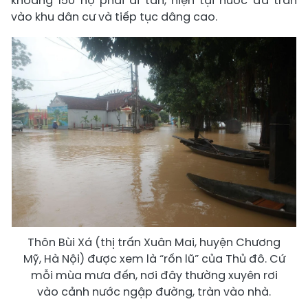
khoảng 150 hộ phải di tản, hiện tại nước đã tràn
vào khu dân cư và tiếp tục dâng cao.
Thôn Bùi Xá (thị trấn Xuân Mai, huyện Chương
Mỹ, Hà Nội) được xem là “rốn lũ” của Thủ đô. Cứ
mỗi mùa mưa đến, nơi đây thường xuyên rơi
vào cảnh nước ngập đường, tràn vào nhà.