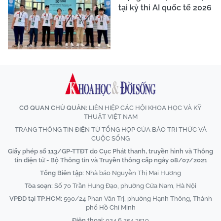
tại kỳ thi AI quốc tế 2026
CƠ QUAN CHỦ QUẢN:
LIÊN HIỆP CÁC HỘI KHOA HỌC VÀ KỸ
THUẬT VIỆT NAM
TRANG THÔNG TIN ĐIỆN TỬ TỔNG HỢP CỦA BÁO TRI THỨC VÀ
CUỘC SỐNG
Giấy phép số 113/GP-TTĐT do Cục Phát thanh, truyền hình và Thông
tin điện tử - Bộ Thông tin và Truyền thông cấp ngày 08/07/2021
Tổng Biên tập:
Nhà báo Nguyễn Thị Mai Hương
Tòa soạn:
Số 70 Trần Hưng Đạo, phường Cửa Nam, Hà Nội
VPĐD tại TP.HCM:
590/24 Phan Văn Trị, phường Hạnh Thông, Thành
phố Hồ Chí Minh
Điện thoại:
024 6 254 3519