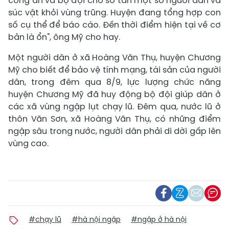
công an và bộ đội cho sơ tán một số người dân và
súc vật khỏi vùng trũng. Huyện đang tổng hợp con
số cụ thể để báo cáo. Đến thời điểm hiện tại về cơ
bản là ổn", ông Mỹ cho hay.
Một người dân ở xã Hoàng Văn Thụ, huyện Chương
Mỹ cho biết để bảo vệ tính mạng, tài sản của người
dân, trong đêm qua 8/9, lực lượng chức năng
huyện Chương Mỹ đã huy động bộ đội giúp dân ở
các xã vùng ngập lụt chạy lũ. Đêm qua, nước lũ ở
thôn Văn Sơn, xã Hoàng Văn Thụ, có những điểm
ngập sâu trong nước, người dân phải di dời gấp lên
vùng cao.
#chạy lũ
#hà nội ngập
#ngập ở hà nội