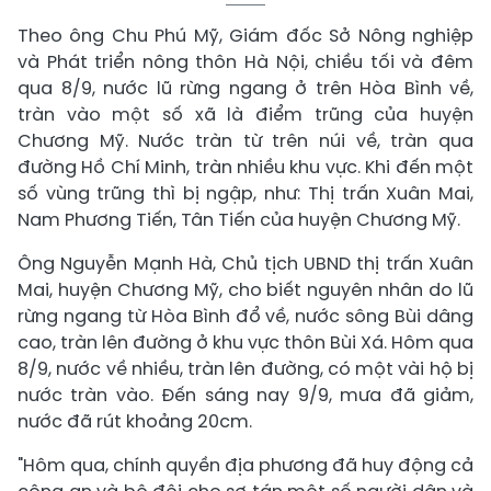
Theo ông Chu Phú Mỹ, Giám đốc Sở Nông nghiệp
và Phát triển nông thôn Hà Nội, chiều tối và đêm
qua 8/9, nước lũ rừng ngang ở trên Hòa Bình về,
tràn vào một số xã là điểm trũng của huyện
Chương Mỹ. Nước tràn từ trên núi về, tràn qua
đường Hồ Chí Minh, tràn nhiều khu vực. Khi đến một
số vùng trũng thì bị ngập, như: Thị trấn Xuân Mai,
Nam Phương Tiến, Tân Tiến của huyện Chương Mỹ.
Ông Nguyễn Mạnh Hà, Chủ tịch UBND thị trấn Xuân
Mai, huyện Chương Mỹ, cho biết nguyên nhân do lũ
rừng ngang từ Hòa Bình đổ về, nước sông Bùi dâng
cao, tràn lên đường ở khu vực thôn Bùi Xá. Hôm qua
8/9, nước về nhiều, tràn lên đường, có một vài hộ bị
nước tràn vào. Đến sáng nay 9/9, mưa đã giảm,
nước đã rút khoảng 20cm.
"Hôm qua, chính quyền địa phương đã huy động cả