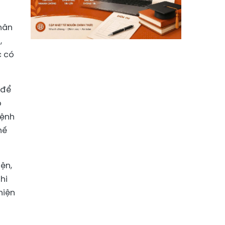
hân
,
c có
 để
ó
bệnh
hế
ện,
hi
hiện