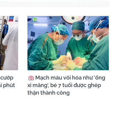
 cướp
Mạch máu vôi hóa như 'ống
i phút
xi măng', bé 7 tuổi được ghép
thận thành công