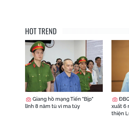
HOT TREND
Giang hồ mạng Tiến "Bịp"
ĐBQ
lĩnh 8 năm tù vì ma túy
xuất 6
thiện L