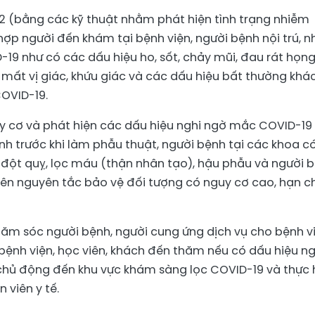
 (bằng các kỹ thuật nhằm phát hiện tình trạng nhiễm
ợp người đến khám tại bệnh viện, người bệnh nội trú, n
-19 như có các dấu hiệu ho, sốt, chảy mũi, đau rát họng
 mất vị giác, khứu giác và các dấu hiệu bất thường khá
COVID-19.
uy cơ và phát hiện các dấu hiệu nghi ngờ mắc COVID-19
nh trước khi làm phẫu thuật, người bệnh tại các khoa c
, đột quỵ, lọc máu (thận nhân tạo), hậu phẫu và người 
ên nguyên tắc bảo vệ đối tượng có nguy cơ cao, hạn c
ăm sóc người bệnh, người cung ứng dịch vụ cho bệnh vi
 bệnh viện, học viên, khách đến thăm nếu có dấu hiệu ng
hủ động đến khu vực khám sàng lọc COVID-19 và thực 
 viên y tế.