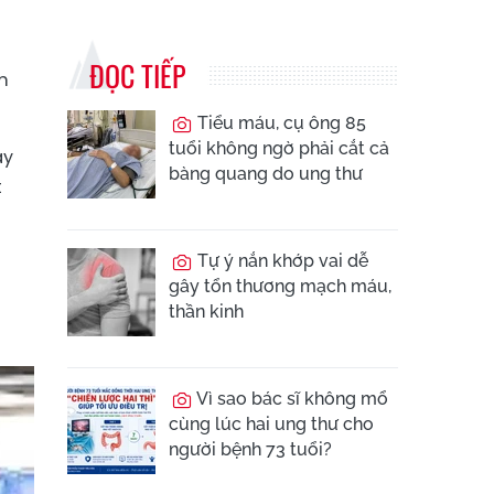
ĐỌC TIẾP
m
Tiểu máu, cụ ông 85
tuổi không ngờ phải cắt cả
ay
bàng quang do ung thư
t
Tự ý nắn khớp vai dễ
gây tổn thương mạch máu,
thần kinh
Vì sao bác sĩ không mổ
cùng lúc hai ung thư cho
người bệnh 73 tuổi?