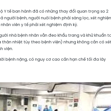
ộ Y tế ban hành đã có những thay đổi quan trọng so 2
ả người bệnh, người nuôi bệnh phải sàng lọc, xét nghiệ
 nhân viên y tế phải xét nghiệm định kỳ.
người nhà bệnh nhân vẫn đeo khẩu trang và khử khuẩn t
a thân nhiệt tùy theo bệnh viện) nhưng không cần có xé
h viện.
ười bệnh nặng, có nguy cơ cao cần hạn chế tối đa lây