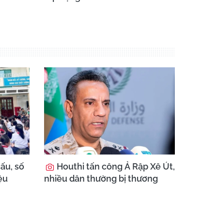
ấu, số
Houthi tấn công Ả Rập Xê Út,
ệu
nhiều dân thường bị thương