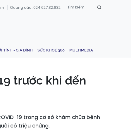
om
Quảng cáo: 024.627.32.632
ỚI TÍNH - GIA ĐÌNH
SỨC KHOẺ 360
MULTIMEDIA
9 trước khi đến
 COVID-19 trong cơ sở khám chữa bệnh
ười có triệu chứng.