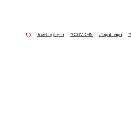
#xét nghiệm
#COVID-19
#bệnh viện
#