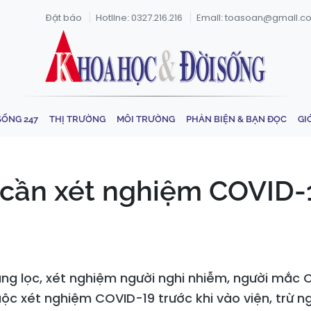
Đặt báo
Hotline: 0327.216.216
Email: toasoan@gmail.c
SỐNG 247
THỊ TRƯỜNG
MÔI TRƯỜNG
PHẢN BIỆN & BẠN ĐỌC
GI
cần xét nghiệm COVID-1
sàng lọc, xét nghiệm người nghi nhiễm, người mắc
ộc xét nghiệm COVID-19 trước khi vào viện, trừ ng