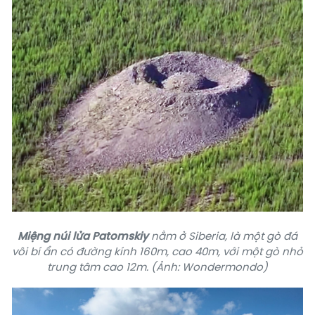
Miệng núi lửa Patomskiy
nằm ở Siberia, là một gò đá
vôi bí ẩn có đường kính 160m, cao 40m, với một gò nhỏ
trung tâm cao 12m. (Ảnh: Wondermondo)