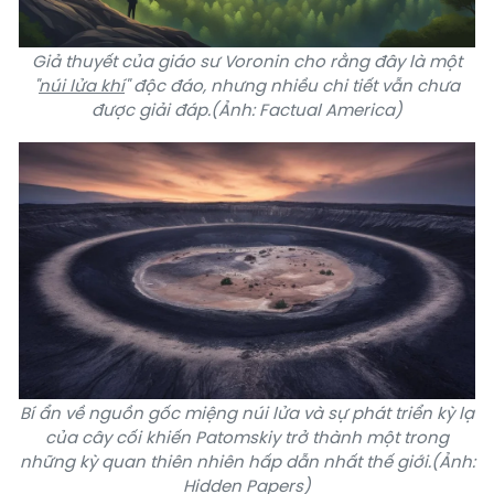
Giả thuyết của giáo sư Voronin cho rằng đây là một
"
núi lửa khí
" độc đáo, nhưng nhiều chi tiết vẫn chưa
được giải đáp.(Ảnh: Factual America)
Bí ẩn về nguồn gốc miệng núi lửa và sự phát triển kỳ lạ
của cây cối khiến Patomskiy trở thành một trong
những kỳ quan thiên nhiên hấp dẫn nhất thế giới.(Ảnh:
Hidden Papers)