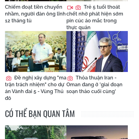
Chiếm đoạt tiền chuyển
Trẻ 5 tuổi thoát
nhầm, người đàn ông lĩnh
chết nhờ phát hiện sớm
12 tháng tù
pin cúc áo mắc trong
thực quản
Đề nghị xây dựng "ma
Thỏa thuận Iran -
trận trách nhiệm" cho dự
Oman đang ở 'giai đoạn
án Vành đai 5 - Vùng Thủ
soạn thảo cuối cùng'
đô
CÓ THỂ BẠN QUAN TÂM