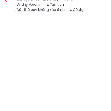
#Andriy Voronin
#Tàn tích
#Vật thể bay không xác định
#Cổ đại