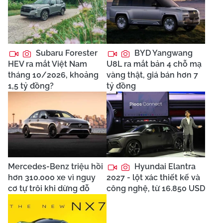
Subaru Forester
BYD Yangwang
HEV ra mắt Việt Nam
U8L ra mắt bản 4 chỗ mạ
tháng 10/2026, khoảng
vàng thật, giá bán hơn 7
1,5 tỷ đồng?
tỷ đồng
Mercedes-Benz triệu hồi
Hyundai Elantra
hơn 310.000 xe vì nguy
2027 - lột xác thiết kế và
cơ tự trôi khi dừng đỗ
công nghệ, từ 16.850 USD