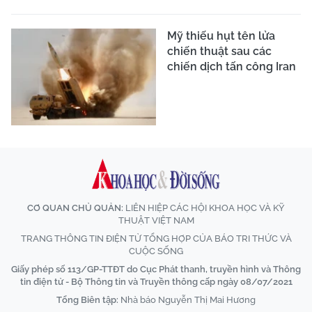
Mỹ thiếu hụt tên lửa
chiến thuật sau các
chiến dịch tấn công Iran
CƠ QUAN CHỦ QUẢN:
LIÊN HIỆP CÁC HỘI KHOA HỌC VÀ KỸ
THUẬT VIỆT NAM
TRANG THÔNG TIN ĐIỆN TỬ TỔNG HỢP CỦA BÁO TRI THỨC VÀ
CUỘC SỐNG
Giấy phép số 113/GP-TTĐT do Cục Phát thanh, truyền hình và Thông
tin điện tử - Bộ Thông tin và Truyền thông cấp ngày 08/07/2021
Tổng Biên tập:
Nhà báo Nguyễn Thị Mai Hương