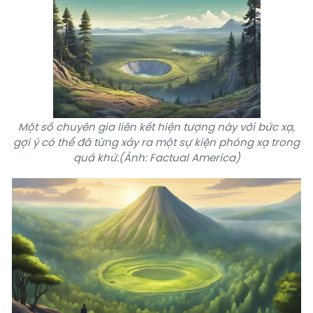
Một số chuyên gia liên kết hiện tượng này với bức xạ,
gợi ý có thể đã từng xảy ra một sự kiện phóng xạ trong
quá khứ.(Ảnh: Factual America)