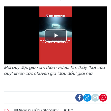
Play
Video
Mời quý độc giả xem thêm video:
Tìm thấy “hạt của
quỷ” khiến các chuyên gia "đau đầu" giải mã.
#Miệng núi lửa Patomskiy
#UFO