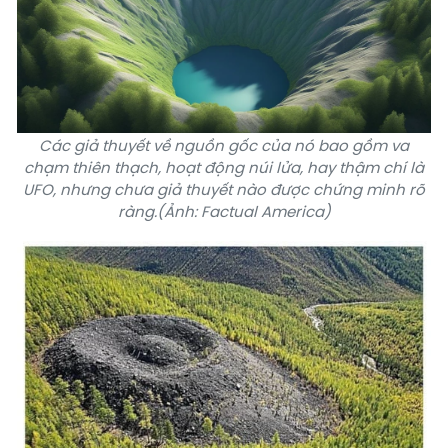
Các giả thuyết về nguồn gốc của nó bao gồm va
chạm thiên thạch, hoạt động núi lửa, hay thậm chí là
UFO
, nhưng chưa giả thuyết nào được chứng minh rõ
ràng.(Ảnh: Factual America)