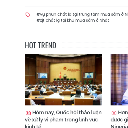
#vụ phun chất lạ tại trung tâm mua sắm ở N
#xịt chất lạ tại khu mua sắm ở Nhật
HOT TREND
Hôm nay, Quốc hội thảo luận
Hơn 
về xử lý vi phạm trong lĩnh vực
được gi
kinh tế
Nigeria