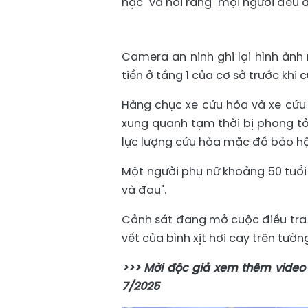
nặc" và nói rằng "mọi người đều 
Camera an ninh ghi lại hình ảnh 
tiền ở tầng 1 của cơ sở trước khi 
Hàng chục xe cứu hỏa và xe cứu
xung quanh tạm thời bị phong tỏa
lực lượng cứu hỏa mặc đồ bảo hộ 
Một người phụ nữ khoảng 50 tuổi
và đau".
Cảnh sát đang mở cuộc điều tra v
vết của bình xịt hơi cay trên tườn
>>> Mời độc giả xem thêm video 
7/2025