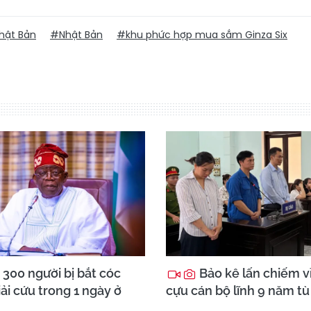
hật Bản
#Nhật Bản
#khu phức hợp mua sắm Ginza Six
300 người bị bắt cóc
Bảo kê lấn chiếm vỉ
ải cứu trong 1 ngày ở
cựu cán bộ lĩnh 9 năm tù