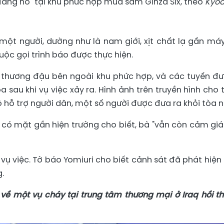
đang ho" tại khu phức hợp mua sắm Ginza Six, theo
Kyo
một người, dường như là nam giới, xịt chất lạ gần máy
cuộc gọi trình báo được thực hiện.
 thương đậu bên ngoài khu phức hợp, và các tuyến đ
 sau khi vụ việc xảy ra. Hình ảnh trên truyền hình cho 
hỗ trợ người dân, một số người được đưa ra khỏi tòa n
 có mặt gần hiện trường cho biết, bà "vẫn còn cảm giá
ụ việc. Tờ báo Yomiuri cho biết cảnh sát đã phát hiện
g.
về một vụ cháy tại trung tâm thương mại ở Iraq hồi t