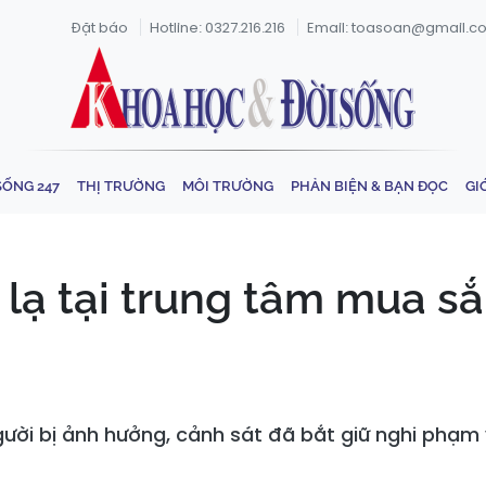
Đặt báo
Hotline: 0327.216.216
Email: toasoan@gmail.c
SỐNG 247
THỊ TRƯỜNG
MÔI TRƯỜNG
PHẢN BIỆN & BẠN ĐỌC
GI
 lạ tại trung tâm mua 
 người bị ảnh hưởng, cảnh sát đã bắt giữ nghi phạm