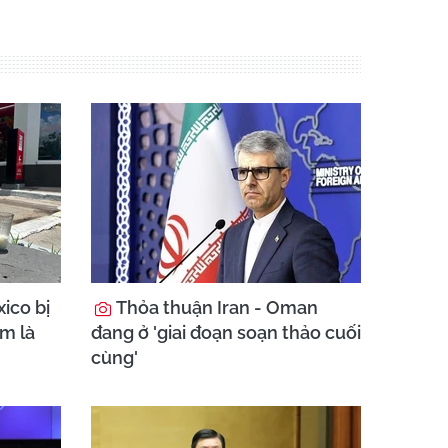
ico bị
Thỏa thuận Iran - Oman
am là
đang ở 'giai đoạn soạn thảo cuối
cùng'