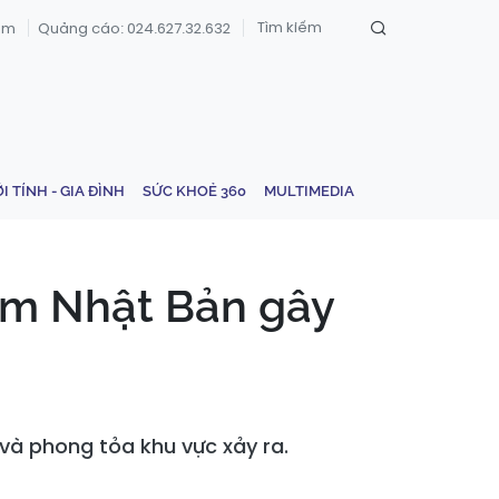
om
Quảng cáo: 024.627.32.632
ỚI TÍNH - GIA ĐÌNH
SỨC KHOẺ 360
MULTIMEDIA
sắm Nhật Bản gây
 và phong tỏa khu vực xảy ra.