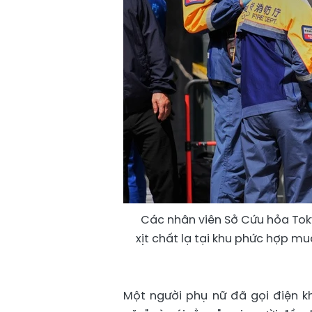
Các nhân viên Sở Cứu hỏa Toky
xịt chất lạ tại khu phức hợp mu
Một người phụ nữ đã gọi điện k