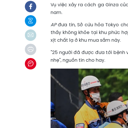
Vụ việc xảy ra cách ga Ginza c
nam.
AP
đưa tin, Sở cứu hỏa Tokyo ch
thấy không khỏe tại khu phức h
xịt chất lạ ở khu mua sắm này.
"25 người đã được đưa tới bệnh v
nhẹ", nguồn tin cho hay.