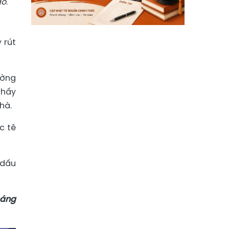
do
.
 rút
ường
thấy
hà.
c tê
 dấu
háng