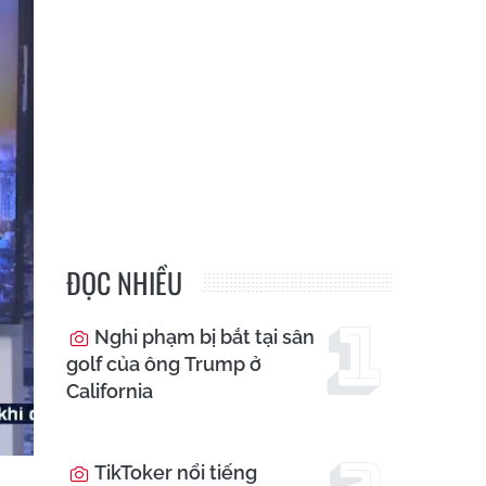
ĐỌC NHIỀU
Nghi phạm bị bắt tại sân
golf của ông Trump ở
California
TikToker nổi tiếng