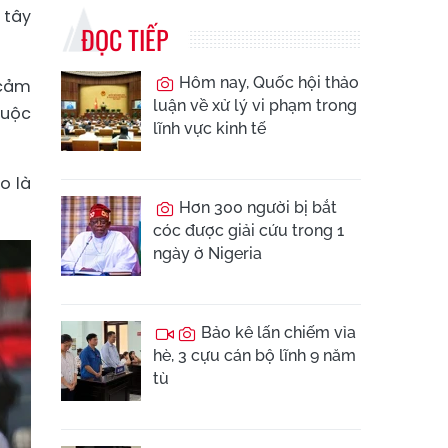
 tây
ĐỌC TIẾP
Hôm nay, Quốc hội thảo
 cảm
luận về xử lý vi phạm trong
buộc
lĩnh vực kinh tế
o là
Hơn 300 người bị bắt
cóc được giải cứu trong 1
ngày ở Nigeria
Bảo kê lấn chiếm vỉa
hè, 3 cựu cán bộ lĩnh 9 năm
tù