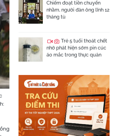
Chiếm đoạt tiền chuyển
nhầm, người đàn ông lĩnh 12
tháng tù
Trẻ 5 tuổi thoát chết
nhờ phát hiện sớm pin cúc
áo mắc trong thực quản
c
h:
nồng