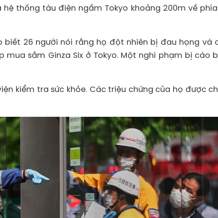
ủa hệ thống tàu điện ngầm Tokyo khoảng 200m về phía
o biết 26 người nói rằng họ đột nhiên bị đau họng và
ợp mua sắm Ginza Six ở Tokyo. Một nghi phạm bị cáo 
iện kiểm tra sức khỏe. Các triệu chứng của họ được ch