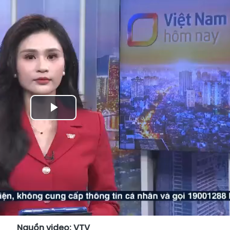
Play
Video
Nguồn video: VTV