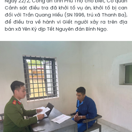
Ngày 22/2, Công an tỉnh Phú Thọ cho biết, Cơ quan
Cảnh sát điều tra đã khởi tố vụ án, khởi tố bị can
đối với Trần Quang Hiếu (SN 1996, trú xã Thanh Ba),
để điều tra về hành vi Giết người xảy ra trên địa
bàn xã Yên Kỳ dịp Tết Nguyên đán Bính Ngọ.