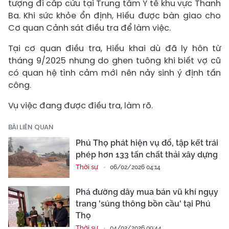
tượng đi cấp cứu tại Trung tâm Y tế khu vực Thanh
Ba. Khi sức khỏe ổn định, Hiếu được bàn giao cho
Cơ quan Cảnh sát điều tra để làm việc.
Tại cơ quan điều tra, Hiếu khai dù đã ly hôn từ
tháng 9/2025 nhưng do ghen tuông khi biết vợ cũ
có quan hệ tình cảm mới nên nảy sinh ý định tấn
công.
Vụ việc đang được điều tra, làm rõ.
BÀI LIÊN QUAN
Phú Thọ phát hiện vụ đổ, tập kết trái
phép hơn 133 tấn chất thải xây dựng
Thời sự
06/02/2026 04:14
Phá đường dây mua bán vũ khí ngụy
trang 'súng thông bồn cầu' tại Phú
Thọ
Thời sự
04/02/2026 09:44