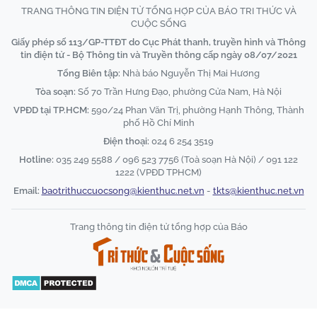
TRANG THÔNG TIN ĐIỆN TỬ TỔNG HỢP CỦA BÁO TRI THỨC VÀ
CUỘC SỐNG
Giấy phép số 113/GP-TTĐT do Cục Phát thanh, truyền hình và Thông
tin điện tử - Bộ Thông tin và Truyền thông cấp ngày 08/07/2021
Tổng Biên tập:
Nhà báo Nguyễn Thị Mai Hương
Tòa soạn:
Số 70 Trần Hưng Đạo, phường Cửa Nam, Hà Nội
VPĐD tại TP.HCM:
590/24 Phan Văn Trị, phường Hạnh Thông, Thành
phố Hồ Chí Minh
Điện thoại:
024 6 254 3519
Hotline:
035 249 5588 / 096 523 7756 (Toà soạn Hà Nội) / 091 122
1222 (VPĐD TPHCM)
Email:
baotrithuccuocsong@kienthuc.net.vn
-
tkts@kienthuc.net.vn
Trang thông tin điện tử tổng hợp của Báo