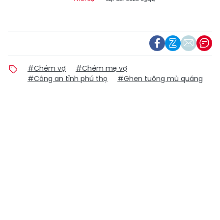
#Chém vợ
#Chém mẹ vợ
#Công an tỉnh phú thọ
#Ghen tuông mù quáng