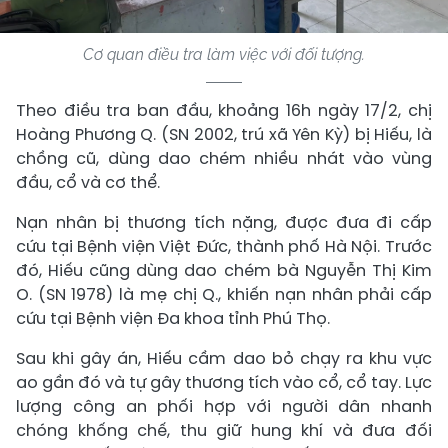
Cơ quan điều tra làm việc với đối tượng.
Theo điều tra ban đầu, khoảng 16h ngày 17/2, chị
Hoàng Phương Q. (SN 2002, trú xã Yên Kỳ) bị Hiếu, là
chồng cũ, dùng dao chém nhiều nhát vào vùng
đầu, cổ và cơ thể.
Nạn nhân bị thương tích nặng, được đưa đi cấp
cứu tại Bệnh viện Việt Đức, thành phố Hà Nội. Trước
đó, Hiếu cũng dùng dao chém bà Nguyễn Thị Kim
O. (SN 1978) là mẹ chị Q., khiến nạn nhân phải cấp
cứu tại Bệnh viện Đa khoa tỉnh Phú Thọ.
Sau khi gây án, Hiếu cầm dao bỏ chạy ra khu vực
ao gần đó và tự gây thương tích vào cổ, cổ tay. Lực
lượng công an phối hợp với người dân nhanh
chóng khống chế, thu giữ hung khí và đưa đối