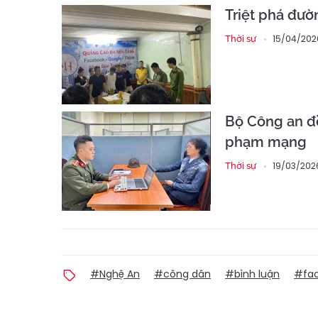
Triệt phá đườ
15/04/202
Thời sự
Bộ Công an đ
phạm mạng
19/03/2026
Thời sự
#Nghệ An
#công dân
#bình luận
#fa