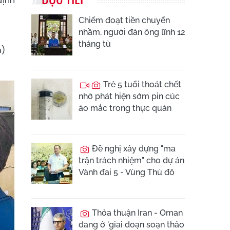
định
Chiếm đoạt tiền chuyển
nhầm, người đàn ông lĩnh 12
tháng tù
m)
Trẻ 5 tuổi thoát chết
nhờ phát hiện sớm pin cúc
áo mắc trong thực quản
Đề nghị xây dựng "ma
trận trách nhiệm" cho dự án
Vành đai 5 - Vùng Thủ đô
Thỏa thuận Iran - Oman
đang ở 'giai đoạn soạn thảo