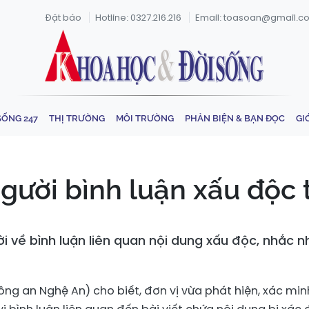
Đặt báo
Hotline: 0327.216.216
Email: toasoan@gmail.c
SỐNG 247
THỊ TRƯỜNG
MÔI TRƯỜNG
PHẢN BIỆN & BẠN ĐỌC
GI
người bình luận xấu độc
ời về bình luận liên quan nội dung xấu độc, nhắc 
ông an Nghệ An) cho biết, đơn vị vừa phát hiện, xác min