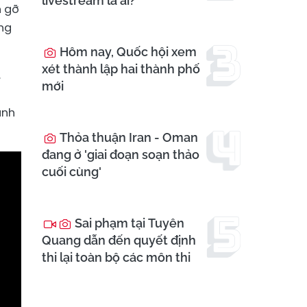
livestream là ai?
n gỡ
ông
Hôm nay, Quốc hội xem
xét thành lập hai thành phố
,
mới
ành
Thỏa thuận Iran - Oman
đang ở 'giai đoạn soạn thảo
cuối cùng'
Sai phạm tại Tuyên
Quang dẫn đến quyết định
thi lại toàn bộ các môn thi