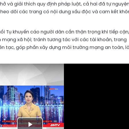
hở và giải thích quy định pháp luật, cả hai đã tự nguyệ
 theo dõi các trang có nội dung xấu độc và cam kết kh
ồi Tụ khuyến cáo người dân cần thận trọng khi tiếp cận
ên mạng xã hội; tránh tương tác với các tài khoản, trang
uyên tạc, góp phần xây dựng môi trường mạng an toàn, l