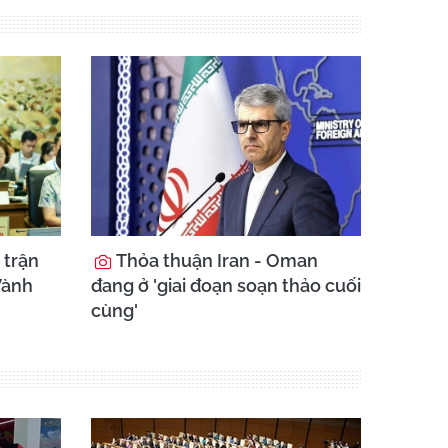
 trận
Thỏa thuận Iran - Oman
Vành
đang ở 'giai đoạn soạn thảo cuối
cùng'