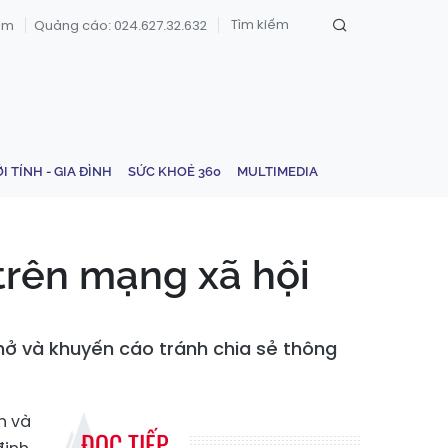
om
Quảng cáo: 024.627.32.632
ỚI TÍNH - GIA ĐÌNH
SỨC KHOẺ 360
MULTIMEDIA
 trên mạng xã hội
nhở và khuyến cáo tránh chia sẻ thông
h và
ĐỌC TIẾP