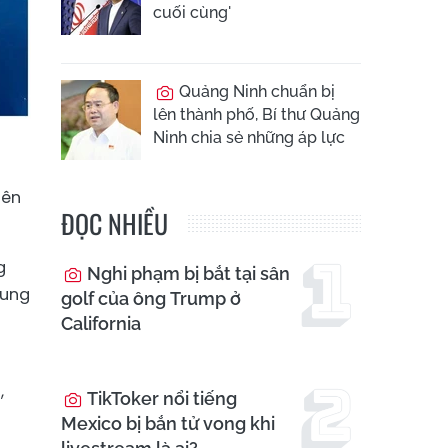
cuối cùng'
Quảng Ninh chuẩn bị
lên thành phố, Bí thư Quảng
Ninh chia sẻ những áp lực
iên
ĐỌC NHIỀU
g
Nghi phạm bị bắt tại sân
dung
golf của ông Trump ở
California
,
TikToker nổi tiếng
Mexico bị bắn tử vong khi