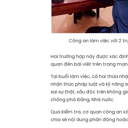
Công an làm việc với 2 t
Hai trường hợp này được xác định
quan đến bài viết trên trang mạng
Tại buổi làm việc, cả hai thừa nh
nhận thức pháp luật và kỹ năng 
sai sự thật, xấu độc trên không 
chống phá Đảng, Nhà nước.
Qua kiểm tra, cơ quan công an x
chia sẻ nội dung phản động hoặc 