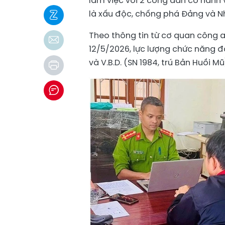
làm việc với 2 công dân có hành v
là xấu độc, chống phá Đảng và N
Theo thông tin từ cơ quan công 
12/5/2026, lực lượng chức năng đã
và V.B.D. (SN 1984, trú Bản Huồi Mũ