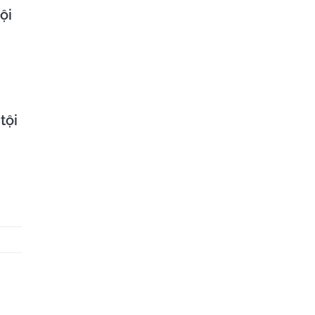
ội
tội