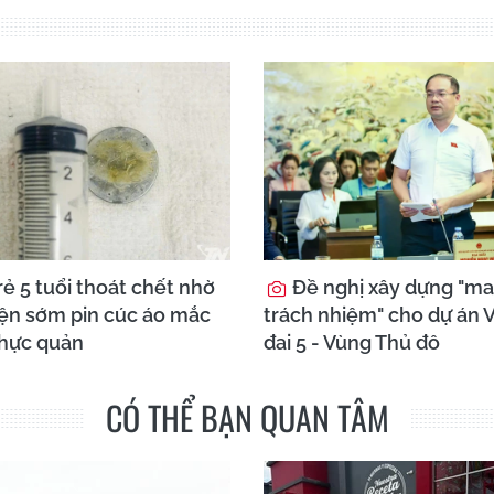
ẻ 5 tuổi thoát chết nhờ
Đề nghị xây dựng "ma
iện sớm pin cúc áo mắc
trách nhiệm" cho dự án 
thực quản
đai 5 - Vùng Thủ đô
CÓ THỂ BẠN QUAN TÂM