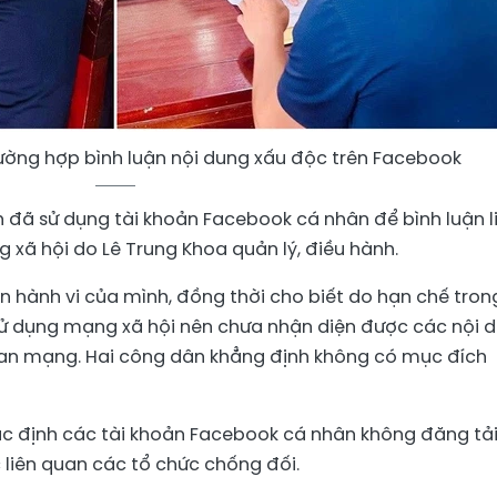
rường hợp bình luận nội dung xấu độc trên Facebook
 đã sử dụng tài khoản Facebook cá nhân để bình luận l
 xã hội do Lê Trung Khoa quản lý, điều hành.
ận hành vi của mình, đồng thời cho biết do hạn chế tron
sử dụng mạng xã hội nên chưa nhận diện được các nội 
gian mạng. Hai công dân khẳng định không có mục đích
ác định các tài khoản Facebook cá nhân không đăng tải
liên quan các tổ chức chống đối.