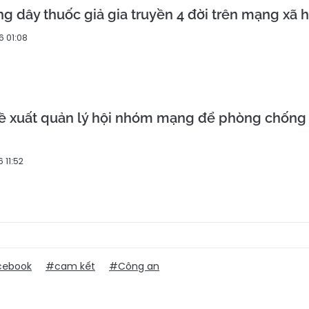
ng dây thuốc giả gia truyền 4 đời trên mạng xã h
6 01:08
ề xuất quản lý hội nhóm mạng để phòng chống 
 11:52
cebook
#cam kết
#Công an