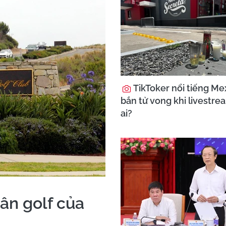
TikToker nổi tiếng Mex
bắn tử vong khi livestre
ai?
ân golf của