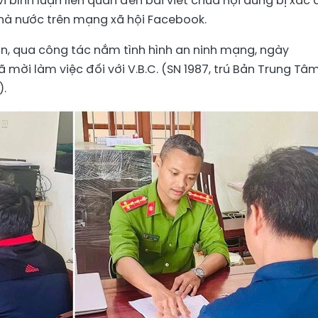
i bình luận liên quan đến bài viết chứa nội dung bị xác 
hà nước trên mạng xã hội Facebook.
an, qua công tác nắm tình hình an ninh mạng, ngày
 mời làm việc đối với V.B.C. (SN 1987, trú Bản Trung Tâ
).