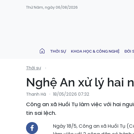
Thứ Năm, ngày 06/08/2026
THỜI SỰ
KHOA HỌC & CÔNG NGHỆ
ĐỜI 
Thời sự
Nghệ An xử lý hai 
Thanh Hà
18/05/2026 07:32
Công an xã Huồi Tụ làm việc với hai ngư
tin sai lệch.
Ngày 18/5, Công an xã Huồi Tụ (C