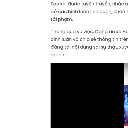
Sau khi được tuyên truyền, nhắc n
bỏ các bình luận liên quan, chặn
tái phạm.
Thông qua vụ việc, Công an xã Hu
bình luận và chia sẻ thông tin tr
đăng tải nội dung sai sự thật, x
mạnh.