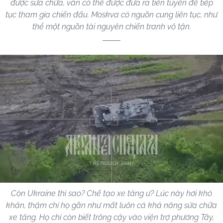
được sửa chữa, vẫn có thể được đưa ra tiền tuyến để tiếp
tục tham gia chiến đấu. Moskva có nguồn cung liên tục, như
thể một nguồn tài nguyên chiến tranh vô tận.
Còn Ukraine thì sao? Chế tạo xe tăng ư? Lúc này hơi khó
khăn, thậm chí họ gần như mất luôn cả khả năng sửa chữa
xe tăng. Họ chỉ còn biết trông cậy vào viện trợ phương Tây,