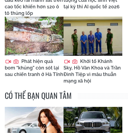
đầu kéo rải mảnh sắt trên
tượng của học sinh Việt
cao tốc khiến hơn 120 ô
tại kỳ thi AI quốc tế 2026
tô thủng lốp
Phát hiện quả
Khởi tố Khánh
bom “khủng” còn sót lại
Sky, Hồ Văn Khoa và Trần
sau chiến tranh ở Hà Tĩnh
Đình Tiệp vì mâu thuẫn
mạng xã hội
CÓ THỂ BẠN QUAN TÂM