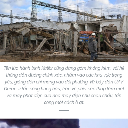
Tên lửa hành trình Kalibr cũng đáng gờm không kém, với hệ
thống dẫn đường chính xác, nhắm vào các khu vực trọng
yếu, giáng đòn chí mạng vào đối phương. Và bầy đàn UAV
Geran-2 tấn công hùng hậu, tràn về phía các tháp làm mát
và máy phát điện của nhà máy điện như châu chấu, tấn
công một cách ồ ạt.