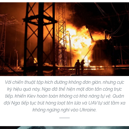
Với chiến thuật tập kích đường không đơn giản, nhưng cực
kỳ hiệu quả này, Nga đã thể hiện một đòn tấn công trực
tiếp, khiến Kiev hoàn toàn không có khả năng tự vệ. Quân
đội Nga tiếp tục trút hàng loạt tên lửa và UAV tự sát tầm xa
không ngừng nghỉ vào Ukraine.