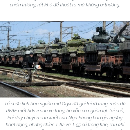
chiến trường, rất khó để thoát ra mà không bị thương.
Tổ chức tình báo nguồn mở Oryx đã ghi lại rõ ràng: mặc dù
RFAF mất hơn 4.000 xe tăng, họ vẫn có nguồn lực tại chỗ,
khi dây chuyền sản xuất của Nga không bao giờ ngừng
hoạt động; những chiếc T-62 và T-55 cũ trong kho, sau khi