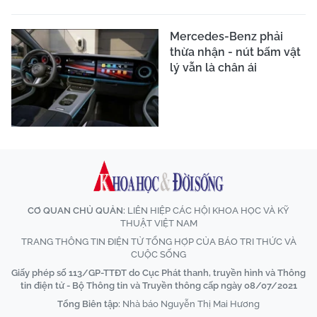
Mercedes-Benz phải
thừa nhận - nút bấm vật
lý vẫn là chân ái
CƠ QUAN CHỦ QUẢN:
LIÊN HIỆP CÁC HỘI KHOA HỌC VÀ KỸ
THUẬT VIỆT NAM
TRANG THÔNG TIN ĐIỆN TỬ TỔNG HỢP CỦA BÁO TRI THỨC VÀ
CUỘC SỐNG
Giấy phép số 113/GP-TTĐT do Cục Phát thanh, truyền hình và Thông
tin điện tử - Bộ Thông tin và Truyền thông cấp ngày 08/07/2021
Tổng Biên tập:
Nhà báo Nguyễn Thị Mai Hương