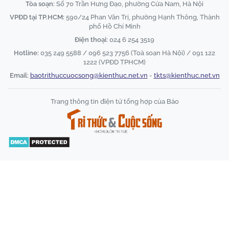
Tòa soạn:
Số 70 Trần Hưng Đạo, phường Cửa Nam, Hà Nội
VPĐD tại TP.HCM:
590/24 Phan Văn Trị, phường Hạnh Thông, Thành
phố Hồ Chí Minh
Điện thoại:
024 6 254 3519
Hotline:
035 249 5588 / 096 523 7756 (Toà soạn Hà Nội) / 091 122
1222 (VPĐD TPHCM)
Email:
baotrithuccuocsong@kienthuc.net.vn
-
tkts@kienthuc.net.vn
Trang thông tin điện tử tổng hợp của Báo