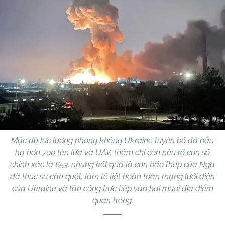
Mặc dù lực lượng phòng không Ukraine tuyên bố đã bắn
hạ hơn 700 tên lửa và UAV, thậm chí còn nêu rõ con số
chính xác là 653, nhưng kết quả là cơn bão thép của Nga
đã thực sự càn quét, làm tê liệt hoàn toàn mạng lưới điện
của Ukraine và tấn công trực tiếp vào hai mươi địa điểm
quan trọng.