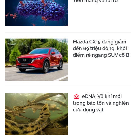
Tiềm năng và rủi ro
Mazda CX-5 đang giảm
đến 69 triệu đồng, khởi
điểm rẻ ngang SUV cỡ B
eDNA: Vũ khí mới
trong bảo tồn và nghiên
cứu động vật