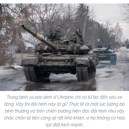
Trung bình 10.000 binh sĩ Ukraine chỉ có từ ba đến sáu xe
tăng. Vậy thì đội hình này là gì? Thực tế là một lực lượng bộ
binh thường và trên chiến trường hiện đại, đội hình như vậy
chắc chắn là tiến công sẽ rất khó khăn, vì họ không có hỏa
lực đột kích mạnh.