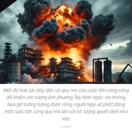
Mật độ hỏa lực dày đặc và quy mô của cuộc tấn công cũng
đã khiến các tướng lĩnh phương Tây kinh ngạc. Họ không
bao giờ tưởng tượng được rằng, người Nga sẽ phát động
một cuộc tấn công quy mô lớn với lực lượng quyết định như
vậy.