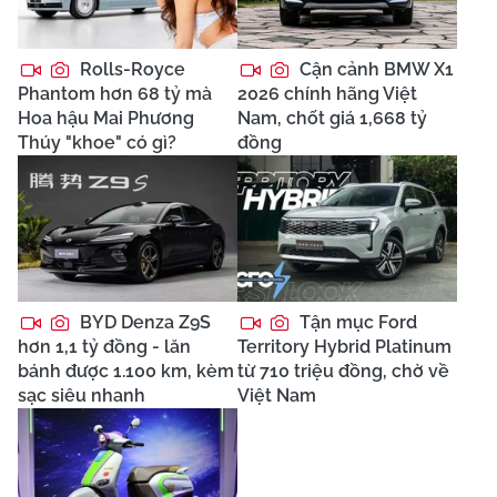
Rolls-Royce
Cận cảnh BMW X1
Phantom hơn 68 tỷ mà
2026 chính hãng Việt
Hoa hậu Mai Phương
Nam, chốt giá 1,668 tỷ
Thúy "khoe" có gì?
đồng
BYD Denza Z9S
Tận mục Ford
hơn 1,1 tỷ đồng - lăn
Territory Hybrid Platinum
bánh được 1.100 km, kèm
từ 710 triệu đồng, chờ về
sạc siêu nhanh
Việt Nam