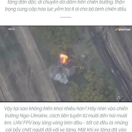
tăng đơn độc, di chuyển dò dẫm trên chiến trường, thận
trọng cung cấp hỏa lực yểm trợ ít ỏi cho bộ binh chiến đấu.
Vậy tại sao không triển khai nhiều hơn? Hãy nhìn vào chiến
trường Nga-Ukraine, cách tiền tuyến từ mười đến hai mươi
km, UAV FPV bay lảng vảng trên đầu - tất cả đều là những
cái bẫy chết người đối với xe tăng. Một khi xe tăng đã vào