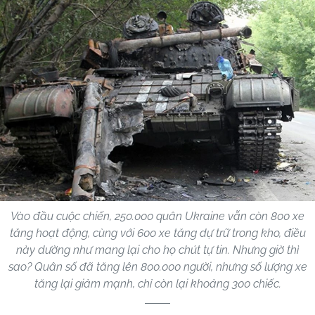
Vào đầu cuộc chiến, 250.000 quân Ukraine vẫn còn 800 xe
tăng hoạt động, cùng với 600 xe tăng dự trữ trong kho, điều
này dường như mang lại cho họ chút tự tin. Nhưng giờ thì
sao? Quân số đã tăng lên 800.000 người, nhưng số lượng xe
tăng lại giảm mạnh, chỉ còn lại khoảng 300 chiếc.