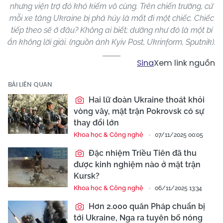
nhưng viện trợ đó khó kiếm vô cùng. Trên chiến trường, cứ
mỗi xe tăng Ukraine bị phá hủy là mất đi một chiếc. Chiếc
tiếp theo sẽ ở đâu? Không ai biết; dường như đó là một bí
ẩn không lời giải. (nguồn ảnh Kyiv Post, Ukrinform, Sputnik).
Sina
Xem link nguồn
BÀI LIÊN QUAN
Hai lữ đoàn Ukraine thoát khỏi
vòng vây, mặt trận Pokrovsk có sự
thay đổi lớn
Khoa học & Công nghệ
07/11/2025 00:05
Đặc nhiệm Triều Tiên đã thu
được kinh nghiệm nào ở mặt trận
Kursk?
Khoa học & Công nghệ
06/11/2025 13:34
Hơn 2.000 quân Pháp chuẩn bị
tới Ukraine, Nga ra tuyên bố nóng