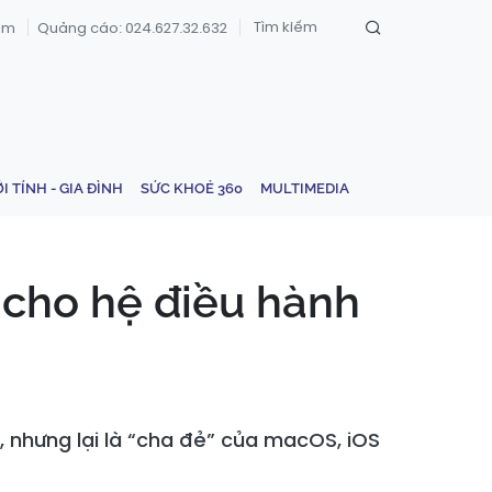
om
Quảng cáo: 024.627.32.632
ỚI TÍNH - GIA ĐÌNH
SỨC KHOẺ 360
MULTIMEDIA
 cho hệ điều hành
 nhưng lại là “cha đẻ” của macOS, iOS