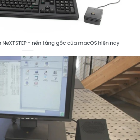
h NeXTSTEP - nền tảng gốc của macOS hiện nay.