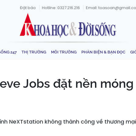
Đặt báo
Hotline: 0327.216.216
Email: toasoan@gmail.c
SỐNG 247
THỊ TRƯỜNG
MÔI TRƯỜNG
PHẢN BIỆN & BẠN ĐỌC
GI
teve Jobs đặt nền móng
ính NeXTstation không thành công về thương mại,