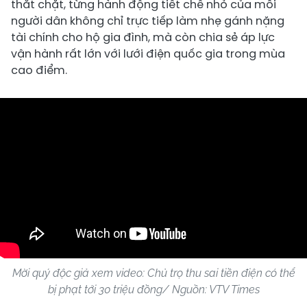
thắt chặt, từng hành động tiết chế nhỏ của mỗi
người dân không chỉ trực tiếp làm nhẹ gánh nặng
tài chính cho hộ gia đình, mà còn chia sẻ áp lực
vận hành rất lớn với lưới điện quốc gia trong mùa
cao điểm.
Mời quý độc giả xem video: Chủ trọ thu sai tiền điện có thể
bị phạt tới 30 triệu đồng/ Nguồn: VTV Times