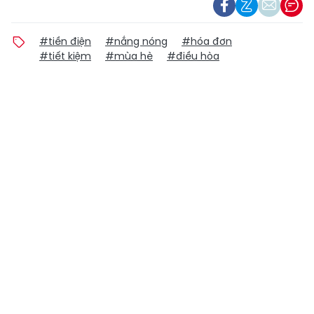
#tiền điện
#nắng nóng
#hóa đơn
#tiết kiệm
#mùa hè
#điều hòa