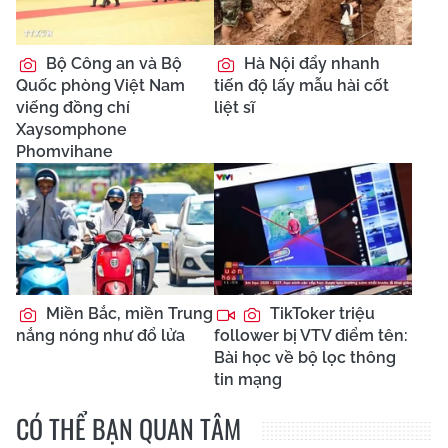
Bộ Công an và Bộ
Hà Nội đẩy nhanh
Quốc phòng Việt Nam
tiến độ lấy mẫu hài cốt
viếng đồng chí
liệt sĩ
Xaysomphone
Phomvihane
Miền Bắc, miền Trung
TikToker triệu
nắng nóng như đổ lửa
follower bị VTV điểm tên:
Bài học về bộ lọc thông
tin mạng
CÓ THỂ BẠN QUAN TÂM