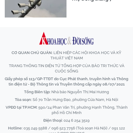
CƠ QUAN CHỦ QUẢN:
LIÊN HIỆP CÁC HỘI KHOA HỌC VÀ KỸ
THUẬT VIỆT NAM
TRANG THÔNG TIN ĐIỆN TỬ TỔNG HỢP CỦA BÁO TRI THỨC VÀ
CUỘC SỐNG
Giấy phép số 113/GP-TTĐT do Cục Phát thanh, truyền hình và Thông
tin điện tử - Bộ Thông tin và Truyền thông cấp ngày 08/07/2021
Tổng Biên tập:
Nhà báo Nguyễn Thị Mai Hương
Tòa soạn:
Số 70 Trần Hưng Đạo, phường Cửa Nam, Hà Nội
VPĐD tại TP.HCM:
590/24 Phan Văn Trị, phường Hạnh Thông, Thành
phố Hồ Chí Minh
Điện thoại:
024 6 254 3519
Hotline:
035 249 5588 / 096 523 7756 (Toà soạn Hà Nội) / 091 122