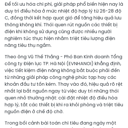
Để tối ưu hóa chi phí, giải pháp phổ biến hiện nay là
duy trì điều hòa ở mức nhiệt độ hợp lý từ 26-28 độ
C, đồng thời kết hợp quạt gió để tăng hiệu quả lưu
thông không khí. Thói quen rút nguồn các thiết bị
điện khi không sử dụng cũng được nhiều người
nghiêm túc thực hiện nhằm triệt tiêu lượng điện
năng tiêu thụ ngầm.
Theo ông Vũ Thế Thắng - Phó Ban Kinh doanh Tổng
công ty Điện lực TP. Hà Nội (EVNHANOI) khẳng định,
việc tiết kiệm điện năng không bắt buộc phải đến
từ những giải pháp công nghệ phức tạp hay các
khoản đầu tư tốn kém. Thay vào đó, hiệu quả rõ rệt
nhất lại bắt nguồn ngay từ việc duy trì những thói
quen nhỏ thường nhật: cài đặt nhiệt độ điều hòa
hợp lý, tắt các thiết bị khi ra khỏi phòng và triệt tiêu
nguồn điện ở chế độ chờ.
Trong bối cảnh bài toán chi tiêu đang ngày một