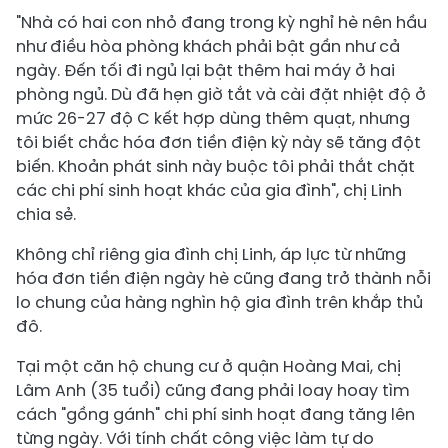
"Nhà có hai con nhỏ đang trong kỳ nghỉ hè nên hầu
như điều hòa phòng khách phải bật gần như cả
ngày. Đến tối đi ngủ lại bật thêm hai máy ở hai
phòng ngủ. Dù đã hẹn giờ tắt và cài đặt nhiệt độ ở
mức 26-27 độ C kết hợp dùng thêm quạt, nhưng
tôi biết chắc hóa đơn tiền điện kỳ này sẽ tăng đột
biến. Khoản phát sinh này buộc tôi phải thắt chặt
các chi phí sinh hoạt khác của gia đình", chị Linh
chia sẻ.
Không chỉ riêng gia đình chị Linh, áp lực từ những
hóa đơn tiền điện ngày hè cũng đang trở thành nỗi
lo chung của hàng nghìn hộ gia đình trên khắp thủ
đô.
Tại một căn hộ chung cư ở quận Hoàng Mai, chị
Lâm Anh (35 tuổi) cũng đang phải loay hoay tìm
cách "gồng gánh" chi phí sinh hoạt đang tăng lên
từng ngày. Với tính chất công việc làm tự do