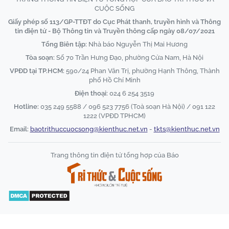
CUỘC SỐNG
Giấy phép số 113/GP-TTĐT do Cục Phát thanh, truyền hình và Thông
tin điện tử - Bộ Thông tin và Truyền thông cấp ngày 08/07/2021
Tổng Biên tập:
Nhà báo Nguyễn Thị Mai Hương
Tòa soạn:
Số 70 Trần Hưng Đạo, phường Cửa Nam, Hà Nội
VPĐD tại TP.HCM:
590/24 Phan Văn Trị, phường Hạnh Thông, Thành
phố Hồ Chí Minh
Điện thoại:
024 6 254 3519
Hotline:
035 249 5588 / 096 523 7756 (Toà soạn Hà Nội) / 091 122
1222 (VPĐD TPHCM)
Email:
baotrithuccuocsong@kienthuc.net.vn
-
tkts@kienthuc.net.vn
Trang thông tin điện tử tổng hợp của Báo