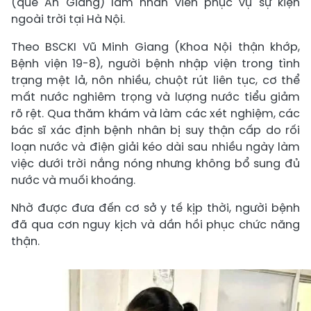
(quê An Giang) làm nhân viên phục vụ sự kiện
ngoài trời tại Hà Nội.
Theo BSCKI Vũ Minh Giang (Khoa Nội thận khớp,
Bệnh viện 19-8), người bệnh nhập viện trong tình
trạng mệt lả, nôn nhiều, chuột rút liên tục, cơ thể
mất nước nghiêm trọng và lượng nước tiểu giảm
rõ rệt. Qua thăm khám và làm các xét nghiệm, các
bác sĩ xác định bệnh nhân bị suy thận cấp do rối
loạn nước và điện giải kéo dài sau nhiều ngày làm
việc dưới trời nắng nóng nhưng không bổ sung đủ
nước và muối khoáng.
Nhờ được đưa đến cơ sở y tế kịp thời, người bệnh
đã qua cơn nguy kịch và dần hồi phục chức năng
thận.