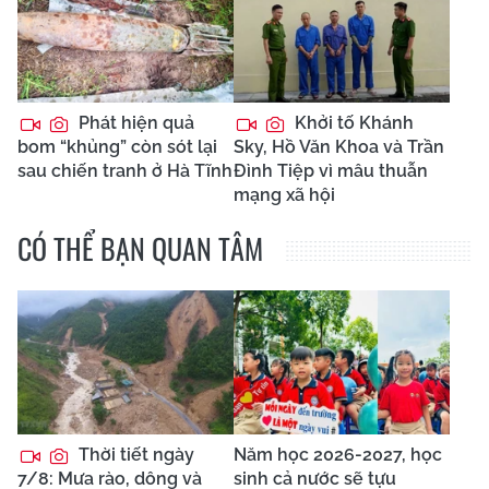
Phát hiện quả
Khởi tố Khánh
bom “khủng” còn sót lại
Sky, Hồ Văn Khoa và Trần
sau chiến tranh ở Hà Tĩnh
Đình Tiệp vì mâu thuẫn
mạng xã hội
CÓ THỂ BẠN QUAN TÂM
Thời tiết ngày
Năm học 2026-2027, học
7/8: Mưa rào, dông và
sinh cả nước sẽ tựu