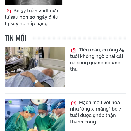
Bé 37 tuần vượt cửa
tử sau hơn 20 ngày điều
trị suy hô hấp nặng
TIN MỚI
Tiểu máu, cụ ông 85
tuổi không ngờ phải cắt
cả bàng quang do ung
thư
Mạch máu vôi hóa
như 'ống xi măng', bé 7
tuổi được ghép thận
thành công