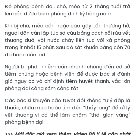
Để phòng bệnh dại, chó, mèo từ 2 tháng tuổi trở
lên cần được tiêm phòng định kỳ hàng năm.
Khi bị chó, mèo cắn hoặc cào gây tổn thương hở,
người dân cần lập tức sơ cứu bằng cách xối rửa vết
thương dưới vòi nước chảy liên tục với xà phòng
trong ít nhất 15 phút. Sau đó sát khuẩn bằng cồn 70
độ hoặc cồn iod.
Người bị phơi nhiễm cần nhanh chóng đến cơ sở
tiêm chủng hoặc bệnh viện để được bác sĩ đánh
giá nguy cơ và chỉ định tiêm huyết thanh, vắc-xin
phòng dại càng sớm càng tốt.
Các bác sĩ khuyến cáo tuyệt đối không tự ý đắp lá
thuốc, chữa mẹo hoặc tìm đến “thầy lang” để xử lý
vết thương vì có thể làm chậm “thời gian vàng”
phòng bệnh dại.
>>>
Mời độc giả xem thêm video Bộ Y tế cập nhật