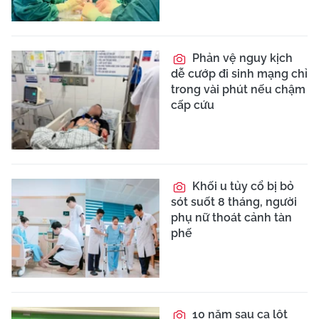
Phản vệ nguy kịch
dễ cướp đi sinh mạng chỉ
trong vài phút nếu chậm
cấp cứu
Khối u tủy cổ bị bỏ
sót suốt 8 tháng, người
phụ nữ thoát cảnh tàn
phế
10 năm sau ca lột