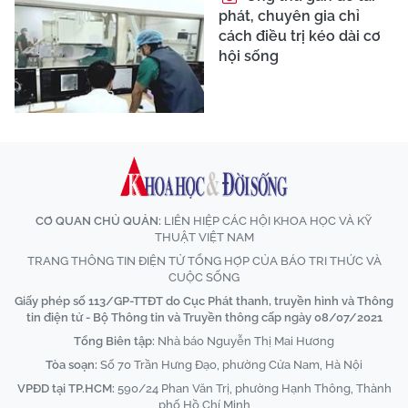
phát, chuyên gia chỉ
cách điều trị kéo dài cơ
hội sống
CƠ QUAN CHỦ QUẢN:
LIÊN HIỆP CÁC HỘI KHOA HỌC VÀ KỸ
THUẬT VIỆT NAM
TRANG THÔNG TIN ĐIỆN TỬ TỔNG HỢP CỦA BÁO TRI THỨC VÀ
CUỘC SỐNG
Giấy phép số 113/GP-TTĐT do Cục Phát thanh, truyền hình và Thông
tin điện tử - Bộ Thông tin và Truyền thông cấp ngày 08/07/2021
Tổng Biên tập:
Nhà báo Nguyễn Thị Mai Hương
Tòa soạn:
Số 70 Trần Hưng Đạo, phường Cửa Nam, Hà Nội
VPĐD tại TP.HCM:
590/24 Phan Văn Trị, phường Hạnh Thông, Thành
phố Hồ Chí Minh