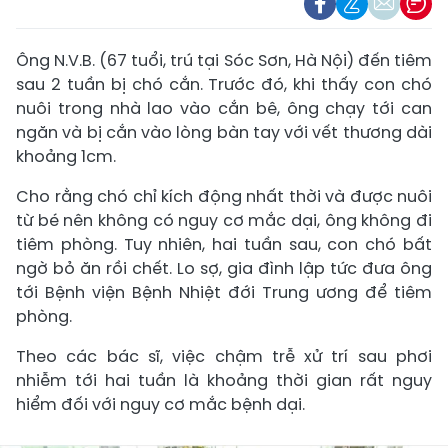
Ông N.V.B. (67 tuổi, trú tại Sóc Sơn, Hà Nội) đến tiêm
sau 2 tuần bị chó cắn. Trước đó, khi thấy con chó
nuôi trong nhà lao vào cắn bê, ông chạy tới can
ngăn và bị cắn vào lòng bàn tay với vết thương dài
khoảng 1cm.
Cho rằng chó chỉ kích động nhất thời và được nuôi
từ bé nên không có nguy cơ mắc dại, ông không đi
tiêm phòng. Tuy nhiên, hai tuần sau, con chó bất
ngờ bỏ ăn rồi chết. Lo sợ, gia đình lập tức đưa ông
tới Bệnh viện Bệnh Nhiệt đới Trung ương để tiêm
phòng.
Theo các bác sĩ, việc chậm trễ xử trí sau phơi
nhiễm tới hai tuần là khoảng thời gian rất nguy
hiểm đối với nguy cơ mắc bệnh dại.