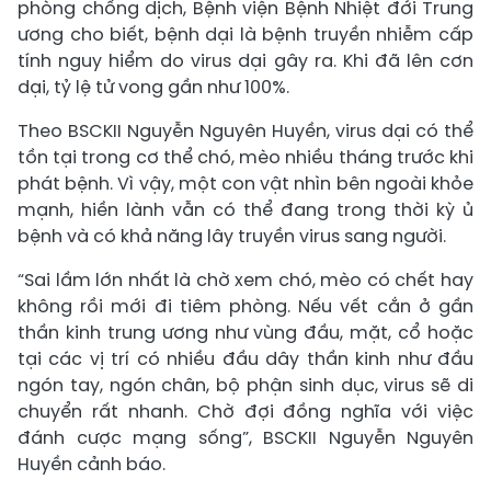
phòng chống dịch, Bệnh viện Bệnh Nhiệt đới Trung
ương cho biết, bệnh dại là bệnh truyền nhiễm cấp
tính nguy hiểm do virus dại gây ra. Khi đã lên cơn
dại, tỷ lệ tử vong gần như 100%.
Theo BSCKII Nguyễn Nguyên Huyền, virus dại có thể
tồn tại trong cơ thể chó, mèo nhiều tháng trước khi
phát bệnh. Vì vậy, một con vật nhìn bên ngoài khỏe
mạnh, hiền lành vẫn có thể đang trong thời kỳ ủ
bệnh và có khả năng lây truyền virus sang người.
“Sai lầm lớn nhất là chờ xem chó, mèo có chết hay
không rồi mới đi tiêm phòng. Nếu vết cắn ở gần
thần kinh trung ương như vùng đầu, mặt, cổ hoặc
tại các vị trí có nhiều đầu dây thần kinh như đầu
ngón tay, ngón chân, bộ phận sinh dục, virus sẽ di
chuyển rất nhanh. Chờ đợi đồng nghĩa với việc
đánh cược mạng sống”, BSCKII Nguyễn Nguyên
Huyền cảnh báo.