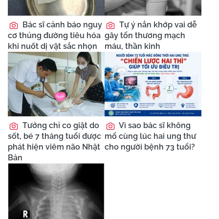
Bác sĩ cảnh báo nguy
Tự ý nắn khớp vai dễ
cơ thủng đường tiêu hóa
gây tổn thương mạch
khi nuốt dị vật sắc nhọn
máu, thần kinh
Tưởng chỉ co giật do
Vì sao bác sĩ không
sốt, bé 7 tháng tuổi được
mổ cùng lúc hai ung thư
phát hiện viêm não Nhật
cho người bệnh 73 tuổi?
Bản